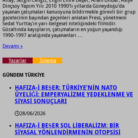
Altay, Sezgin Cengiz, Engin Emre Değer, Aram Dildar, Asiye
Dinçsoy Yapım Yılı: 2010 1990’lı yıllarda Güneydoğu’da
yaşanan çatışmaları kanuoyuna bildirmekle görevli bir grup
gazetecinin başından geçenleri anlatan Press, yönetmeni
Sedat Yurttaş’ın yarı-belgesel niteliğindeki filmidir.
Gözaltında kayıpların, çatışmaların en yoğun yaşandığı
1990-1997 aralığında yaşananları …
Devamı »
Yazarlar
Sinema
GÜNDEM TÜRKİYE
HAFIZA-İ BEŞER: TÜRKİYE’NİN NATO
ÜYELİĞİ: EMPERYALİZME YEDEKLENME VE
SİYASİ SONUÇLARI
28/06/2026
HAFIZA-İ BEŞER SOL LİBERALİZM: BİR
SİYASAL YÖNLENDİRMENİN OTOPSİSİ