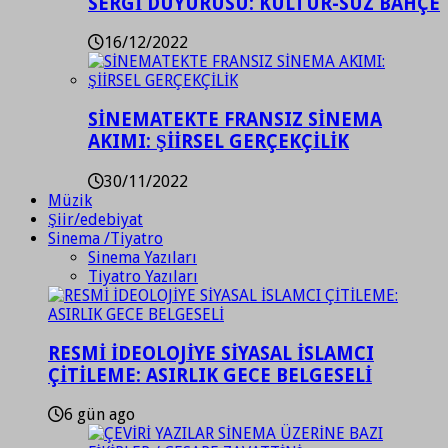
SERGİ DUYURUSU: KÜLTÜR-SÜZ BAHÇE
16/12/2022
SİNEMATEKTE FRANSIZ SİNEMA
AKIMI: ŞİİRSEL GERÇEKÇİLİK
30/11/2022
Müzik
Şiir/edebiyat
Sinema /Tiyatro
Sinema Yazıları
Tiyatro Yazıları
RESMİ İDEOLOJİYE SİYASAL İSLAMCI
ÇİTİLEME: ASIRLIK GECE BELGESELİ
6 gün ago