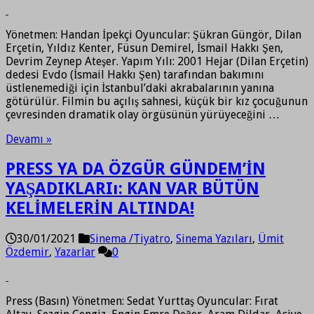
Yönetmen: Handan İpekçi Oyuncular: Şükran Güngör, Dilan
Erçetin, Yıldız Kenter, Füsun Demirel, İsmail Hakkı Şen,
Devrim Zeynep Ateşer. Yapım Yılı: 2001 Hejar (Dilan Erçetin)
dedesi Evdo (İsmail Hakkı Şen) tarafından bakımını
üstlenemediği için İstanbul’daki akrabalarının yanına
götürülür. Filmin bu açılış sahnesi, küçük bir kız çocuğunun
çevresinden dramatik olay örgüsünün yürüyeceğini …
Devamı »
PRESS YA DA ÖZGÜR GÜNDEM’İN
YAŞADIKLARIı: KAN VAR BÜTÜN
KELİMELERİN ALTINDA!
30/01/2021
Sinema /Tiyatro
,
Sinema Yazıları
,
Ümit
Özdemir
,
Yazarlar
0
Press (Basın) Yönetmen: Sedat Yurttaş Oyuncular: Fırat