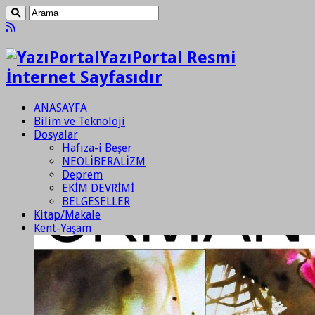
YazıPortal Resmi
İnternet Sayfasıdır
ANASAYFA
Bilim ve Teknoloji
Dosyalar
Hafıza-i Beşer
NEOLİBERALİZM
Deprem
EKİM DEVRİMİ
BELGESELLER
Kitap/Makale
Kent-Yaşam