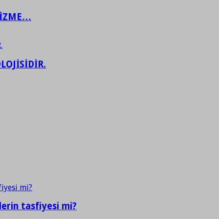
ŞİZME…
LOJİSİDİR.
erin tasfiyesi mi?