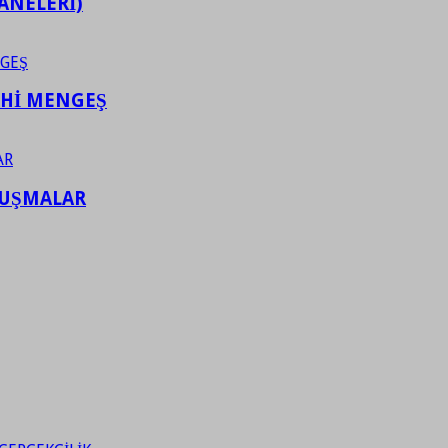
ANELERİ)
AHİ MENGEŞ
LUŞMALAR