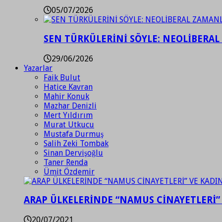
05/07/2026
SEN TÜRKÜLERİNİ SÖYLE: NEOLİBERAL
29/06/2026
Yazarlar
Faik Bulut
Hatice Kavran
Mahir Konuk
Mazhar Denizli
Mert Yıldırım
Murat Utkucu
Mustafa Durmuş
Salih Zeki Tombak
Sinan Dervişoğlu
Taner Renda
Ümit Özdemir
ARAP ÜLKELERİNDE “NAMUS CİNAYETLERİ”
20/07/2021