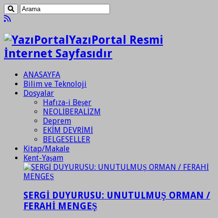
YazıPortal Resmi
İnternet Sayfasıdır
ANASAYFA
Bilim ve Teknoloji
Dosyalar
Hafıza-i Beşer
NEOLİBERALİZM
Deprem
EKİM DEVRİMİ
BELGESELLER
Kitap/Makale
Kent-Yaşam
SERGİ DUYURUSU: UNUTULMUŞ ORMAN /
FERAHİ MENGEŞ