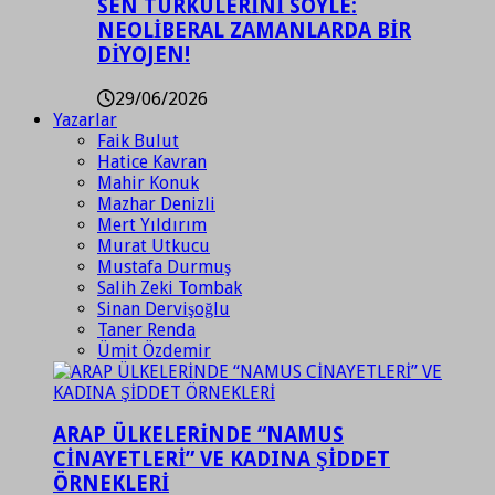
SEN TÜRKÜLERİNİ SÖYLE:
NEOLİBERAL ZAMANLARDA BİR
DİYOJEN!
29/06/2026
Yazarlar
Faik Bulut
Hatice Kavran
Mahir Konuk
Mazhar Denizli
Mert Yıldırım
Murat Utkucu
Mustafa Durmuş
Salih Zeki Tombak
Sinan Dervişoğlu
Taner Renda
Ümit Özdemir
ARAP ÜLKELERİNDE “NAMUS
CİNAYETLERİ” VE KADINA ŞİDDET
ÖRNEKLERİ