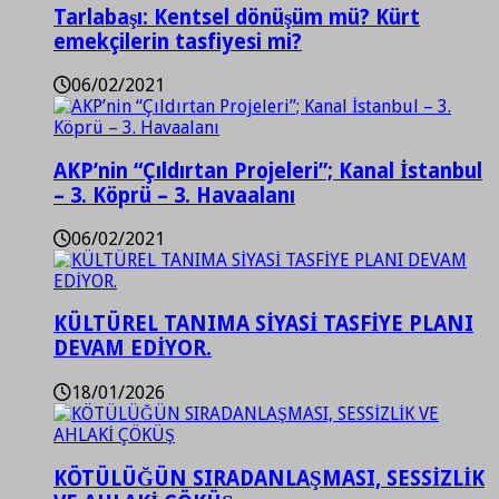
Tarlabaşı: Kentsel dönüşüm mü? Kürt
emekçilerin tasfiyesi mi?
06/02/2021
AKP’nin “Çıldırtan Projeleri”; Kanal İstanbul
– 3. Köprü – 3. Havaalanı
06/02/2021
KÜLTÜREL TANIMA SİYASİ TASFİYE PLANI
DEVAM EDİYOR.
18/01/2026
KÖTÜLÜĞÜN SIRADANLAŞMASI, SESSİZLİK