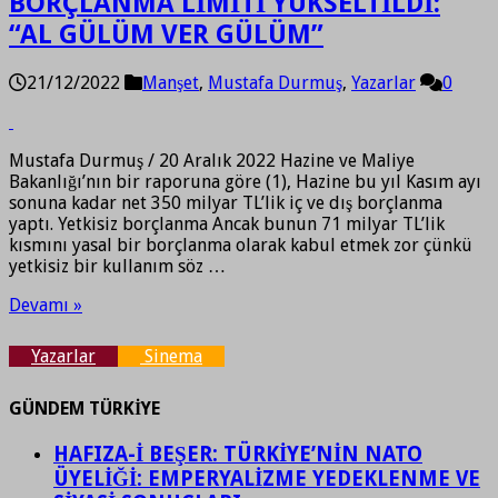
BORÇLANMA LİMİTİ YÜKSELTİLDİ:
“AL GÜLÜM VER GÜLÜM”
21/12/2022
Manşet
,
Mustafa Durmuş
,
Yazarlar
0
Mustafa Durmuş / 20 Aralık 2022 Hazine ve Maliye
Bakanlığı’nın bir raporuna göre (1), Hazine bu yıl Kasım ayı
sonuna kadar net 350 milyar TL’lik iç ve dış borçlanma
yaptı. Yetkisiz borçlanma Ancak bunun 71 milyar TL’lik
kısmını yasal bir borçlanma olarak kabul etmek zor çünkü
yetkisiz bir kullanım söz …
Devamı »
Yazarlar
Sinema
GÜNDEM TÜRKİYE
HAFIZA-İ BEŞER: TÜRKİYE’NİN NATO
ÜYELİĞİ: EMPERYALİZME YEDEKLENME VE