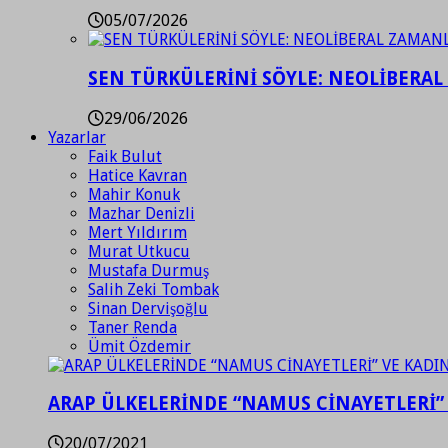
05/07/2026
SEN TÜRKÜLERİNİ SÖYLE: NEOLİBERAL
29/06/2026
Yazarlar
Faik Bulut
Hatice Kavran
Mahir Konuk
Mazhar Denizli
Mert Yıldırım
Murat Utkucu
Mustafa Durmuş
Salih Zeki Tombak
Sinan Dervişoğlu
Taner Renda
Ümit Özdemir
ARAP ÜLKELERİNDE “NAMUS CİNAYETLERİ”
20/07/2021