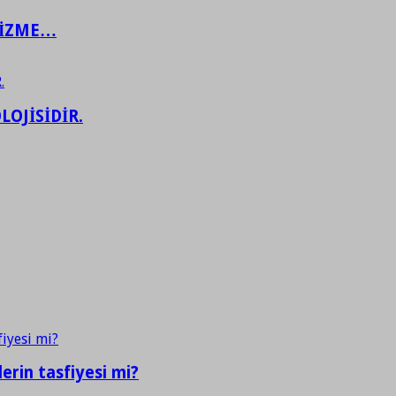
ŞİZME…
LOJİSİDİR.
erin tasfiyesi mi?