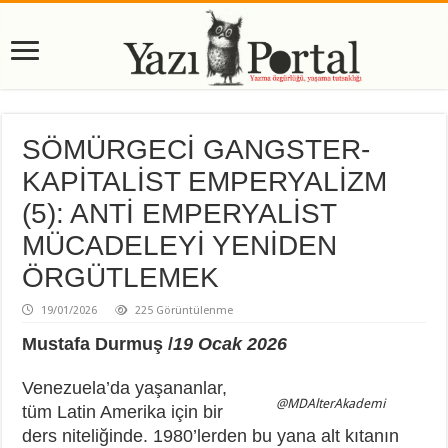
SÖMÜRGECİ GANGSTER-
KAPİTALİST EMPERYALİZM
(5): ANTİ EMPERYALİST
MÜCADELEYİ YENİDEN
ÖRGÜTLEMEK
19/01/2026
225 Görüntülenme
Mustafa Durmuş /
19 Ocak 2026
Venezuela’da yaşananlar,
@MDAlterAkademi
tüm Latin Amerika için bir
ders niteliğinde. 1980’lerden bu yana alt kıtanın