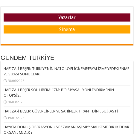
Yazarlar
Sinema
GÜNDEM TÜRKİYE
HAFIZA-İ BEŞER: TÜRKİYE’NİN NATO ÜYELİĞİ: EMPERYALİZME YEDEKLENME
VE SİYASİ SONUÇLARI
28/06/2026
HAFIZA-İ BEŞER SOL LİBERALİZM: BİR SİYASAL YÖNLENDİRMENİN
OTOPSİSİ
30/03/2026
HAFIZA-İ BEŞER: GÜVERCİNLER VE ŞAHİNLER, HRANT DİNK SUİKASTİ
19/01/2026
HAYATA DÖNÜŞ OPERASYONU VE “ZAMAN AŞIMI”: MAHKEME BİR İKTİDAR
ORGANI MIDIR ?