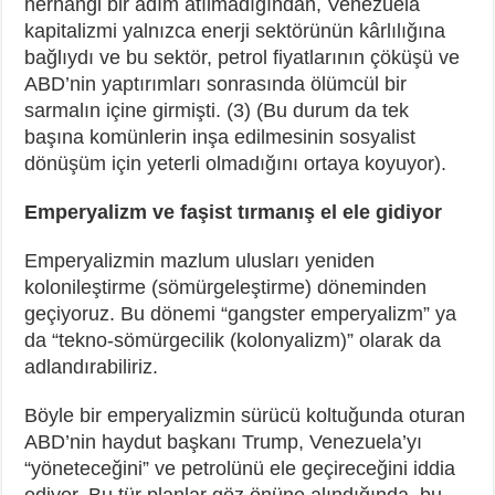
herhangi bir adım atılmadığından, Venezuela
kapitalizmi yalnızca enerji sektörünün kârlılığına
bağlıydı ve bu sektör, petrol fiyatlarının çöküşü ve
ABD’nin yaptırımları sonrasında ölümcül bir
sarmalın içine girmişti. (3) (Bu durum da tek
başına komünlerin inşa edilmesinin sosyalist
dönüşüm için yeterli olmadığını ortaya koyuyor).
Emperyalizm ve faşist tırmanış el ele gidiyor
Emperyalizmin mazlum ulusları yeniden
kolonileştirme (sömürgeleştirme) döneminden
geçiyoruz. Bu dönemi “gangster emperyalizm” ya
da “tekno-sömürgecilik (kolonyalizm)” olarak da
adlandırabiliriz.
Böyle bir emperyalizmin sürücü koltuğunda oturan
ABD’nin haydut başkanı Trump, Venezuela’yı
“yöneteceğini” ve petrolünü ele geçireceğini iddia
ediyor. Bu tür planlar göz önüne alındığında, bu