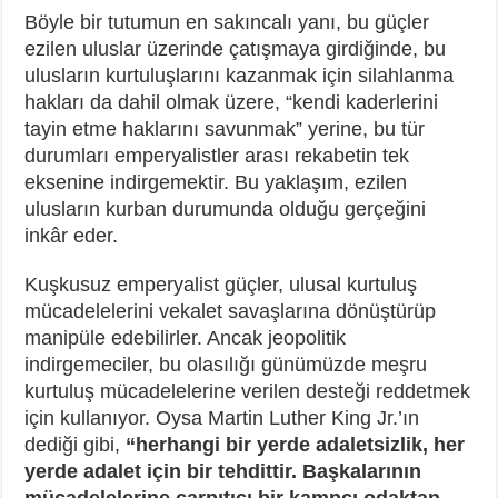
Böyle bir tutumun en sakıncalı yanı, bu güçler
ezilen uluslar üzerinde çatışmaya girdiğinde, bu
ulusların kurtuluşlarını kazanmak için silahlanma
hakları da dahil olmak üzere, “kendi kaderlerini
tayin etme haklarını savunmak” yerine, bu tür
durumları emperyalistler arası rekabetin tek
eksenine indirgemektir. Bu yaklaşım, ezilen
ulusların kurban durumunda olduğu gerçeğini
inkâr eder.
Kuşkusuz emperyalist güçler, ulusal kurtuluş
mücadelelerini vekalet savaşlarına dönüştürüp
manipüle edebilirler. Ancak jeopolitik
indirgemeciler, bu olasılığı günümüzde meşru
kurtuluş mücadelelerine verilen desteği reddetmek
için kullanıyor. Oysa Martin Luther King Jr.’ın
dediği gibi,
“herhangi bir yerde adaletsizlik, her
yerde adalet için bir tehdittir. Başkalarının
mücadelelerine çarpıtıcı bir kampçı odaktan