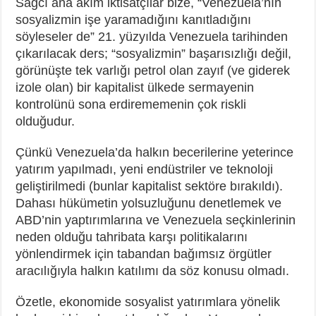
Sağcı ana akım iktisatçılar bize, “Venezuela’nın
sosyalizmin işe yaramadığını kanıtladığını
söyleseler de” 21. yüzyılda Venezuela tarihinden
çıkarılacak ders; “sosyalizmin” başarısızlığı değil,
görünüşte tek varlığı petrol olan zayıf (ve giderek
izole olan) bir kapitalist ülkede sermayenin
kontrolünü sona erdirememenin çok riskli
olduğudur.
Çünkü Venezuela’da halkın becerilerine yeterince
yatırım yapılmadı, yeni endüstriler ve teknoloji
geliştirilmedi (bunlar kapitalist sektöre bırakıldı).
Dahası hükümetin yolsuzluğunu denetlemek ve
ABD’nin yaptırımlarına ve Venezuela seçkinlerinin
neden olduğu tahribata karşı politikalarını
yönlendirmek için tabandan bağımsız örgütler
aracılığıyla halkın katılımı da söz konusu olmadı.
Özetle, ekonomide sosyalist yatırımlara yönelik