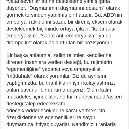
“vatanseverlik” adına destekleme yanlışlığına
düşerler. “Düşmanımın düşmanını dostum” olarak
görmek tersinden yapılmış bir hatadır. Bu, ABD’nin
emperyal rakiplerini sözde bir direniş ekseni olarak
desteklemek biçiminde ortaya çıkan; “kaba anti-
emperyalizm”, “sahte anti-emperyalizm” ya da
“kampçılık” olarak adlandırılan bir pozisyondur.
Bir başka anlatımla, zalim rejimler, kendilerine
direnen insanlara verilen desteği, bu rejimlerin
“egemenliğine” yabancı veya emperyalist
“müdahale” olarak yorumlar. Biz de aynısını
yaptığımızda, bu tiranlıkların işini kolaylaştırırız,
onları savunur bir duruma düşeriz. Ölüm kalım
mücadelesi içindekiler, ne tür manevi/maddi/askeri
desteği talep edecek/kabul
edecek/reddedeceklerine karar vermek için
özerkliklerine ve egemenliklerine saygı
duymamıza ihtiyaç duyarlar. Kendimizi tiranlarla