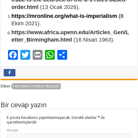
order.html
(13 Ocak 2026).
https://mronline.org/what-is-imperialism
(8
Ekim 2021).
https://www.africa.upenn.edu/Articles_Gen/L
etter_Birmingham.html
(16 Nisan 1963).
F
T
Pr
W
P
ac
wi
in
h
a
e
tt
t
at
yl
b
er
sA
aş
Etiket
MUSTAFA DURMUŞ YAZILARI
o
p
o
p
Bir cevap yazın
k
E-posta hesabınız yayımlanmayacak.
Gerekli alanlar
*
ile
işaretlenmişlerdir
Yorum