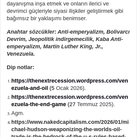
dayanışma inşa etmek ve onların ilerici ve
devrimci güçleriyle siyasi ilişkiler geliştirmek gibi
bağımsız bir yaklaşımı benimser.
Anahtar sözcükler: Anti-emperyalizm, Bolivarcı
Devrim, Jeopolitik indirgemecilik, Kaba Anti-
emperyalizm, Martin Luther King, Jr.,
Venezuela.
Dip notlar:
https://thenextrecession.wordpress.com/ven
ezuela-and-oil
(5
Ocak 2026).
https://thenextrecession.wordpress.com/ven
ezuela-the-end-game
(27
Temmuz 2025).
Agm.
https://www.nakedcapitalism.com/2026/01/mi
chael-hudson-weaponizing-the-worlds-oil-
trade-is-the-bedrock-of-the-u-s-rules-based-