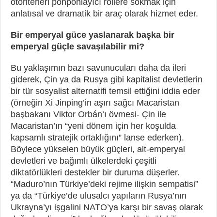
otoriterleri pohpohlayıcı rollere sokmak için
anlatısal ve dramatik bir araç olarak hizmet eder.
Bir emperyal güce yaslanarak başka bir
emperyal güçle savaşılabilir mi?
Bu yaklaşımın bazı savunucuları daha da ileri
giderek, Çin ya da Rusya gibi kapitalist devletlerin
bir tür sosyalist alternatifi temsil ettiğini iddia eder
(örneğin Xi Jinping’in aşırı sağcı Macaristan
başbakanı Viktor Orbán’ı övmesi- Çin ile
Macaristan’ın “yeni dönem için her koşulda
kapsamlı stratejik ortaklığını” lanse ederken).
Böylece yükselen büyük güçleri, alt-emperyal
devletleri ve bağımlı ülkelerdeki çeşitli
diktatörlükleri destekler bir duruma düşerler.
“Maduro’nın Türkiye’deki rejime ilişkin sempatisi”
ya da “Türkiye’de ulusalcı yapıların Rusya’nın
Ukrayna’yı işgalini NATO’ya karşı bir savaş olarak