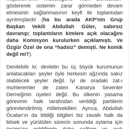
göstererek sistemin zarar görmeden devam
etmesinin sağlanmasının keyfi ile toplantıdan
ayrılmışlardır (
ha bu arada AKP’nin Grup
Başkan Vekili Abdullah Güler, sabırsız
davranıp; toplantıların kimlere açık olacağını
daha Komisyon kurulurken açıklamıştı. Ve
Özgür Özel de ona “hadsiz” demişti. Ne komik
değil mi?
).
Denilebilir ki; devletin bu üç büyük kurumunun
anlatacakları şeyler öyle herkesin ağzında sakız
olabilecek şeyler değil. İyi de oradaki zat-ı
muhteremler de zaten Kanarya Sevenler
Derneğinin üyeleri değil. Bu ülkenin yasama
görevinin halk tarafından verildiği partilerin
görevlendirilmiş milletvekilleri. Ayrıca, Abdullah
Öcalan’ın da bildiği bilgileri biz zavallı halk da
bilsek ve yürütülen sürecin sonunda oylama için
önümüze geldiğinde daha sağlam ve açık