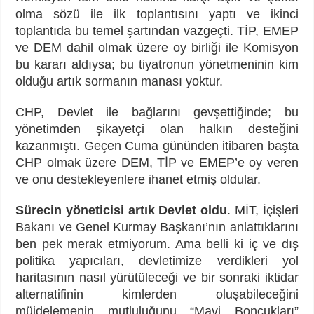
olma sözü ile ilk toplantısını yaptı ve ikinci
toplantıda bu temel şartından vazgeçti. TİP, EMEP
ve DEM dahil olmak üzere oy birliği ile Komisyon
bu kararı aldıysa; bu tiyatronun yönetmeninin kim
olduğu artık sormanın manası yoktur.
CHP, Devlet ile bağlarını gevşettiğinde; bu
yönetimden şikayetçi olan halkın desteğini
kazanmıştı. Geçen Cuma gününden itibaren başta
CHP olmak üzere DEM, TİP ve EMEP’e oy veren
ve onu destekleyenlere ihanet etmiş oldular.
Sürecin yöneticisi artık Devlet oldu
. MİT, İçişleri
Bakanı ve Genel Kurmay Başkanı’nın anlattıklarını
ben pek merak etmiyorum. Ama belli ki iç ve dış
politika yapıcıları, devletimize verdikleri yol
haritasının nasıl yürütüleceği ve bir sonraki iktidar
alternatifinin kimlerden oluşabileceğini
müjdelemenin mutluluğunu “Mavi Boncukları”