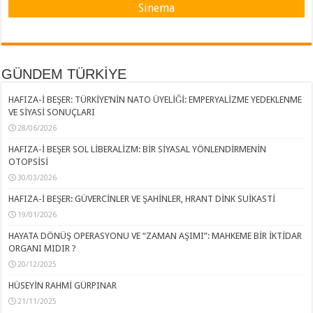
Sinema
GÜNDEM TÜRKİYE
HAFIZA-İ BEŞER: TÜRKİYE’NİN NATO ÜYELİĞİ: EMPERYALİZME YEDEKLENME
VE SİYASİ SONUÇLARI
28/06/2026
HAFIZA-İ BEŞER SOL LİBERALİZM: BİR SİYASAL YÖNLENDİRMENİN
OTOPSİSİ
30/03/2026
HAFIZA-İ BEŞER: GÜVERCİNLER VE ŞAHİNLER, HRANT DİNK SUİKASTİ
19/01/2026
HAYATA DÖNÜŞ OPERASYONU VE “ZAMAN AŞIMI”: MAHKEME BİR İKTİDAR
ORGANI MIDIR ?
20/12/2025
HÜSEYİN RAHMİ GÜRPINAR
21/11/2025