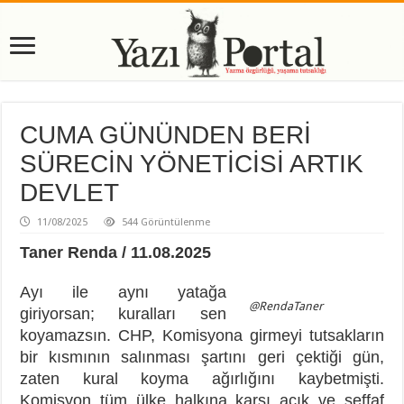
CUMA GÜNÜNDEN BERİ
SÜRECİN YÖNETİCİSİ ARTIK
DEVLET
11/08/2025
544 Görüntülenme
Taner Renda / 11.08.2025
Ayı ile aynı yatağa
@RendaTaner
giriyorsan; kuralları sen
koyamazsın. CHP, Komisyona girmeyi tutsakların
bir kısmının salınması şartını geri çektiği gün,
zaten kural koyma ağırlığını kaybetmişti.
Komisyon tüm ülke halkına karşı açık ve şeffaf