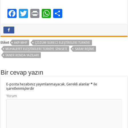
F
T
Pr
W
P
ac
wi
in
h
a
e
tt
t
at
yl
b
er
sA
aş
Etiket
AKP-MHP
ÇÖZÜM SÜRECI ELEŞTIRILERI TÜRKIYE
o
p
MUHALEFET ELEŞTIRILERI TÜRKIYE SIYASETI
SARAY REJIMI
TANER RENDA YAZILARI
o
p
k
Bir cevap yazın
E-posta hesabınız yayımlanmayacak.
Gerekli alanlar
*
ile
işaretlenmişlerdir
Yorum