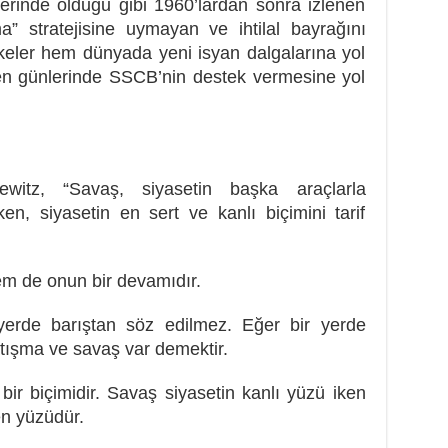
rinde olduğu gibi 1960’lardan sonra izlenen
a” stratejisine uymayan ve ihtilal bayrağını
keler hem dünyada yeni isyan dalgalarına yol
yen günlerinde SSCB’nin destek vermesine yol
itz, “Savaş, siyasetin başka araçlarla
en, siyasetin en sert ve kanlı biçimini tarif
em de onun bir devamıdır.
yerde barıştan söz edilmez. Eğer bir yerde
atışma ve savaş var demektir.
 bir biçimidir. Savaş siyasetin kanlı yüzü iken
en yüzüdür.