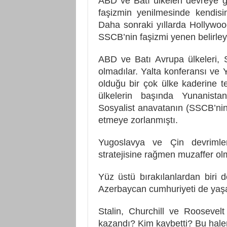
ABD ve Batı ülkeleri devreye gi
faşizmin yenilmesinde kendisi
Daha sonraki yıllarda Hollywood 
SSCB’nin faşizmi yenen belirleyi
ABD ve Batı Avrupa ülkeleri, 
olmadılar. Yalta konferansı v
olduğu bir çok ülke kaderine t
ülkelerin başında Yunanista
Sosyalist anavatanın (SSCB’nin
etmeye zorlanmıştı.
Yugoslavya ve Çin devrimleri
stratejisine rağmen muzaffer ol
Yüz üstü bırakılanlardan biri 
Azerbaycan cumhuriyeti de yaşa
Stalin, Churchill ve Roosevel
kazandı?
Kim kaybetti? Bu halen 