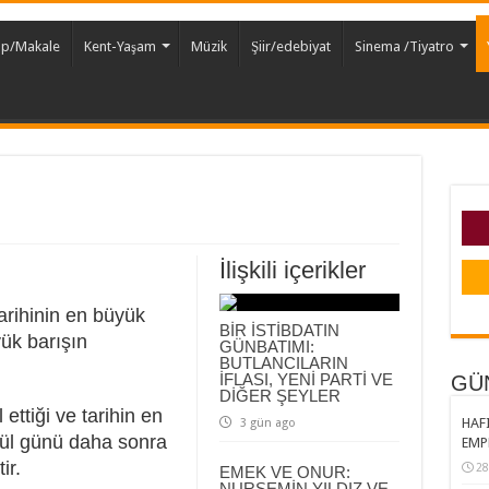
ap/Makale
Kent-Yaşam
Müzik
Şiir/edebiyat
Sinema /Tiyatro
İlişkili içerikler
tarihinin en büyük
BİR İSTİBDATIN
ük barışın
GÜNBATIMI:
BUTLANCILARIN
İFLASI, YENİ PARTİ VE
GÜ
DİĞER ŞEYLER
 ettiği ve tarihin en
HAFI
3 gün ago
lül günü daha sonra
EMP
ir.
28
EMEK VE ONUR:
NURSEMİN YILDIZ VE