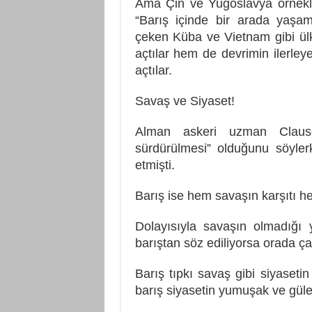
Ama Çin ve Yugoslavya örnekle
“Barış içinde bir arada yaşam
çeken Küba ve Vietnam gibi ül
açtılar hem de devrimin ilerle
açtılar.
Savaş ve Siyaset!
Alman askeri uzman Clausew
sürdürülmesi” olduğunu söylerk
etmişti.
Barış ise hem savaşın karşıtı h
Dolayısıyla savaşın olmadığı 
barıştan söz ediliyorsa orada ç
Barış tıpkı savaş gibi siyasetin
barış siyasetin yumuşak ve gül