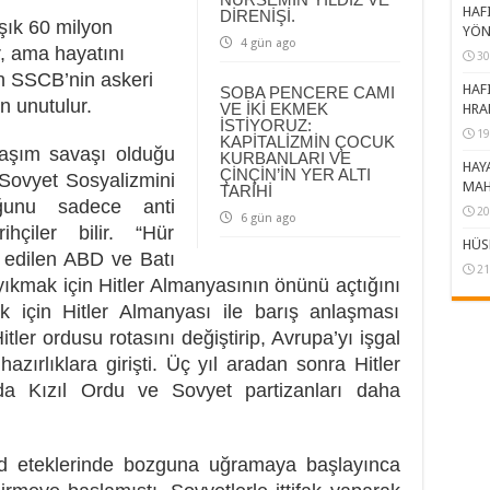
HAFI
DİRENİŞİ.
şık 60 milyon
YÖN
4 gün ago
ir, ama hayatını
30
n SSCB’nin askeri
HAFI
SOBA PENCERE CAMI
 unutulur.
VE İKİ EKMEK
HRA
İSTİYORUZ:
19
KAPİTALİZMİN ÇOCUK
laşım savaşı olduğu
KURBANLARI VE
HAY
ÇİNÇİN’İN YER ALTI
Sovyet Sosyalizmini
MAH
TARİHİ
ğunu sadece anti
20
6 gün ago
ihçiler bilir. “Hür
HÜS
 edilen ABD ve Batı
21
yıkmak için Hitler Almanyasının önünü açtığını
çin Hitler Almanyası ile barış anlaşması
er ordusu rotasını değiştirip, Avrupa’yı işgal
zırlıklara girişti. Üç yıl aradan sonra Hitler
nda Kızıl Ordu ve Sovyet partizanları daha
ad eteklerinde bozguna uğramaya başlayınca