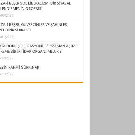
ZA-İ BEŞER SOL LİBERALİZM: BİR SİYASAL
LENDİRMENİN OTOPSİSİ
/03/2026
ZA-İ BEŞER: GÜVERCİNLER VE ŞAHİNLER,
NT DİNK SUİKASTİ
/01/2026
ATA DÖNÜŞ OPERASYONU VE “ZAMAN AŞIMI”:
KEME BİR İKTİDAR ORGANI MIDIR ?
/12/2025
EYİN RAHMİ GÜRPINAR
/11/2025