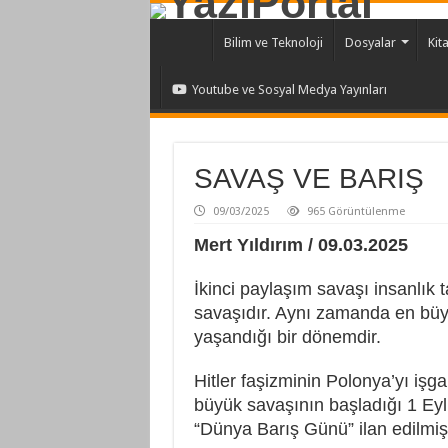
Bilim ve Teknoloji
Dosyalar
Kit
Youtube ve Sosyal Medya Yayınları
SAVAŞ VE BARIŞ
09/03/2025
965 Görüntülenme
Mert Yıldırım / 09.03.2025
İkinci paylaşım savaşı insanlık 
savaşıdır. Aynı zamanda en büy
yaşandığı bir dönemdir.
Hitler faşizminin Polonya’yı işgal
büyük savaşının başladığı 1 Ey
“Dünya Barış Günü” ilan edilmişt