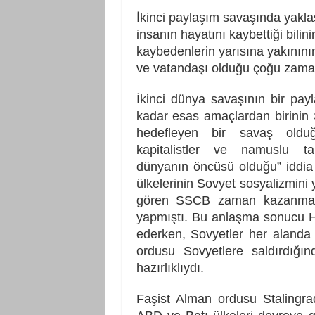
İkinci paylaşım savaşında yakla
insanın hayatını kaybettiği bilin
kaybedenlerin yarısına yakınını
ve vatandaşı olduğu çoğu zaman
İkinci dünya savaşının bir pay
kadar esas amaçlardan birinin 
hedefleyen bir savaş oldu
kapitalistler ve namuslu tar
dünyanın öncüsü olduğu” iddia
ülkelerinin Sovyet sosyalizmini 
gören SSCB zaman kazanmak i
yapmıştı. Bu anlaşma sonucu Hitl
ederken, Sovyetler her alanda ha
ordusu Sovyetlere saldırdığı
hazırlıklıydı.
Faşist Alman ordusu Stalingr