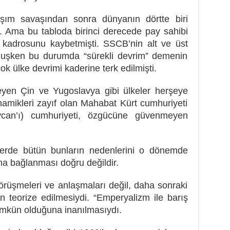
şım savaşından sonra dünyanın dörtte biri
u. Ama bu tabloda birinci derecede pay sahibi
kadrosunu kaybetmişti. SSCB’nin alt ve üst
muşken bu durumda “sürekli devrim” demenin
ok ülke devrimi kaderine terk edilmişti.
teyen Çin ve Yugoslavya gibi ülkeler herşeye
namikleri zayıf olan Mahabat Kürt cumhuriyeti
can’ı) cumhuriyeti, özgücüne güvenmeyen
hlerde bütün bunların nedenlerini o dönemde
na bağlanması doğru değildir.
rüşmeleri ve anlaşmaları değil, daha sonraki
n teorize edilmesiydi. “Emperyalizm ile barış
mkün olduğuna inanılmasıydı.