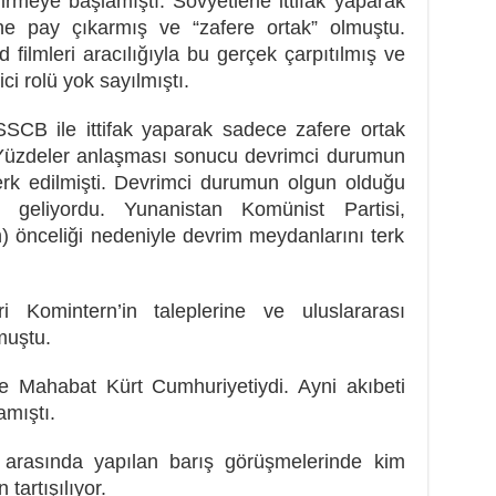
rmeye başlamıştı. Sovyetlerle ittifak yaparak
ne pay çıkarmış ve “zafere ortak” olmuştu.
filmleri aracılığıyla bu gerçek çarpıtılmış ve
ci rolü yok sayılmıştı.
SSCB ile ittifak yaparak sadece zafere ortak
e Yüzdeler anlaşması sonucu devrimci durumun
erk edilmişti. Devrimci durumun olgun olduğu
n geliyordu. Yunanistan Komünist Partisi,
) önceliği nedeniyle devrim meydanlarını terk
 Komintern’in taleplerine ve uluslararası
muştu.
de Mahabat Kürt Cumhuriyetiydi. Ayni akıbeti
mıştı.
t arasında yapılan barış görüşmelerinde kim
tartışılıyor.