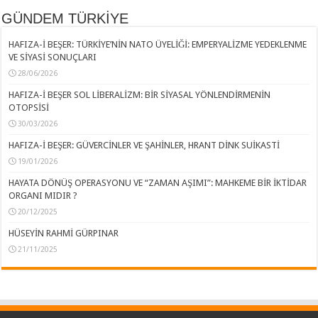
GÜNDEM TÜRKİYE
HAFIZA-İ BEŞER: TÜRKİYE’NİN NATO ÜYELİĞİ: EMPERYALİZME YEDEKLENME
VE SİYASİ SONUÇLARI
28/06/2026
HAFIZA-İ BEŞER SOL LİBERALİZM: BİR SİYASAL YÖNLENDİRMENİN
OTOPSİSİ
30/03/2026
HAFIZA-İ BEŞER: GÜVERCİNLER VE ŞAHİNLER, HRANT DİNK SUİKASTİ
19/01/2026
HAYATA DÖNÜŞ OPERASYONU VE “ZAMAN AŞIMI”: MAHKEME BİR İKTİDAR
ORGANI MIDIR ?
20/12/2025
HÜSEYİN RAHMİ GÜRPINAR
21/11/2025