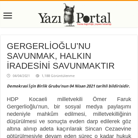
GERGERLİOĞLU’NU
SAVUNMAK, HALKIN
İRADESİNİ SAVUNMAKTIR
04/04/2021
1,188 Görüntülenme
Demokrasi İçin Birlik Grubu’nun 04 Nisan 2021 tarihli bildirisidir.
HDP Kocaeli milletvekili Ömer Faruk
Gergerlioğlu’nun, bir sosyal medya paylaşımı
nedeniyle mahkûm edilmesi, milletvekilliğinin
düşürülmesi ve sonuçta evden darp edilerek göz
altına alınıp adeta kaçırılarak Sincan Cezaevine
götürülmesiyle devam eden süreç o kadar hukuk