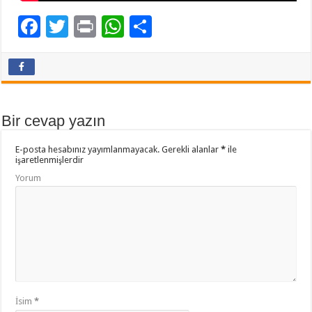
F
T
Pr
W
P
ac
wi
in
h
a
e
tt
t
at
yl
b
er
sA
aş
o
p
Bir cevap yazın
o
p
E-posta hesabınız yayımlanmayacak.
Gerekli alanlar
*
ile
k
işaretlenmişlerdir
Yorum
İsim
*