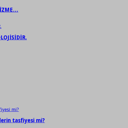
ŞİZME…
LOJİSİDİR.
erin tasfiyesi mi?