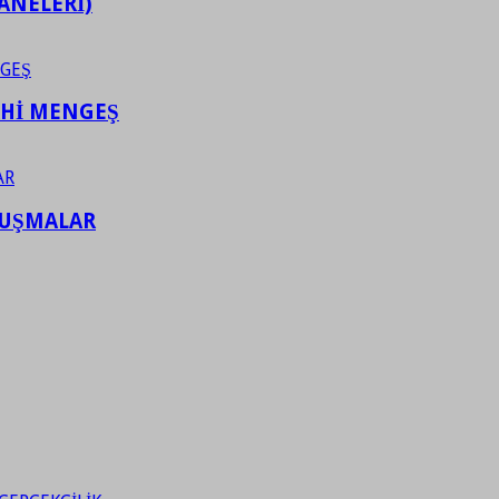
ANELERİ)
AHİ MENGEŞ
LUŞMALAR