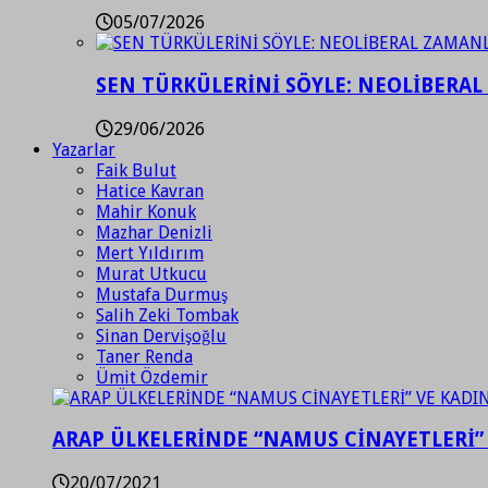
05/07/2026
SEN TÜRKÜLERİNİ SÖYLE: NEOLİBERAL
29/06/2026
Yazarlar
Faik Bulut
Hatice Kavran
Mahir Konuk
Mazhar Denizli
Mert Yıldırım
Murat Utkucu
Mustafa Durmuş
Salih Zeki Tombak
Sinan Dervişoğlu
Taner Renda
Ümit Özdemir
ARAP ÜLKELERİNDE “NAMUS CİNAYETLERİ”
20/07/2021