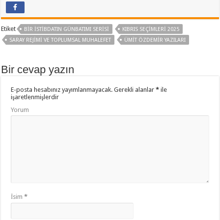
e
tt
t
at
yl
b
er
sA
aş
Etiket
BIR İSTIBDATIN GÜNBATIMI SERISI
KIBRIS SEÇIMLERI 2025
o
p
SARAY REJIMI VE TOPLUMSAL MUHALEFET
ÜMIT ÖZDEMIR YAZILARI
o
p
Bir cevap yazın
k
E-posta hesabınız yayımlanmayacak.
Gerekli alanlar
*
ile
işaretlenmişlerdir
Yorum
İsim
*