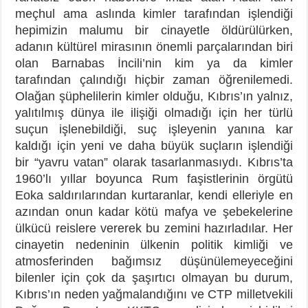
meçhul ama aslında kimler tarafından işlendiği
hepimizin malumu bir cinayetle öldürülürken,
adanın kültürel mirasının önemli parçalarından biri
olan Barnabas İncili’nin kim ya da kimler
tarafından çalındığı hiçbir zaman öğrenilemedi.
Olağan şüphelilerin kimler olduğu, Kıbrıs’ın yalnız,
yalıtılmış dünya ile ilişiği olmadığı için her türlü
suçun işlenebildiği, suç işleyenin yanına kar
kaldığı için yeni ve daha büyük suçların işlendiği
bir “yavru vatan” olarak tasarlanmasıydı. Kıbrıs’ta
1960’lı yıllar boyunca Rum faşistlerinin örgütü
Eoka saldırılarından kurtaranlar, kendi elleriyle en
azından onun kadar kötü mafya ve şebekelerine
ülkücü reislere vererek bu zemini hazırladılar. Her
cinayetin nedeninin ülkenin politik kimliği ve
atmosferinden bağımsız düşünülemeyeceğini
bilenler için çok da şaşırtıcı olmayan bu durum,
Kıbrıs’ın neden yağmalandığını ve CTP milletvekili