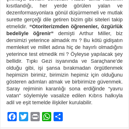
kısıtlandığı, her yerde görülen yalan ve
dezenformasyonlara gönül düşürmemeli ve mutlak
surette gerçeği dile getiren bizim gibi siteleri takip
etmelidir.
“Otoriterizmden öğrenenler, özgürlük
bedeliyle öğrenir”
demişti Arthur Miller, biz
dersimizi yeterince almadık mı ? Bu kötü gidişatın
memleket ve millet adına hiç de hayırlı olmadığını
yeterince test etmedik mi ? Öyleyse yapılacak şey
bellidir. Tıpkı Gezi isyanında ve Saraçhane’de
olduğu gibi, işi şansa bırakmadan örgütlenmek
hepimizin birimiz, birimizin hepimiz için olduğunu
gösteren adımları atmak ve birbirimize güvenmek.
Saray rejiminin karanlığı sona erdiğinde “yavru
vatan” söylemiyle vasalize edilen Kıbrıs halkıyla
adil ve eşit temelde ilişkiler kurulabilir.
F
T
Pr
W
P
ac
wi
in
h
a