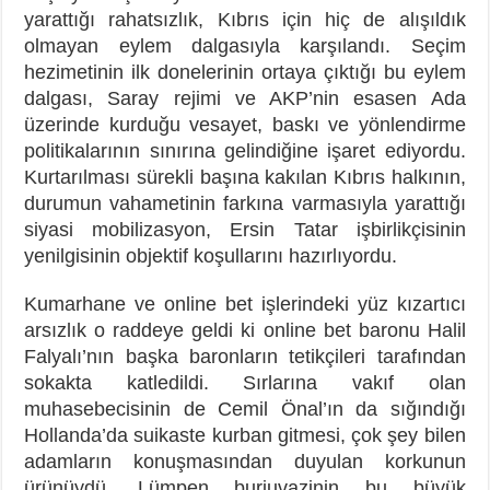
yarattığı rahatsızlık, Kıbrıs için hiç de alışıldık
olmayan eylem dalgasıyla karşılandı. Seçim
hezimetinin ilk donelerinin ortaya çıktığı bu eylem
dalgası, Saray rejimi ve AKP’nin esasen Ada
üzerinde kurduğu vesayet, baskı ve yönlendirme
politikalarının sınırına gelindiğine işaret ediyordu.
Kurtarılması sürekli başına kakılan Kıbrıs halkının,
durumun vahametinin farkına varmasıyla yarattığı
siyasi mobilizasyon, Ersin Tatar işbirlikçisinin
yenilgisinin objektif koşullarını hazırlıyordu.
Kumarhane ve online bet işlerindeki yüz kızartıcı
arsızlık o raddeye geldi ki online bet baronu Halil
Falyalı’nın başka baronların tetikçileri tarafından
sokakta katledildi. Sırlarına vakıf olan
muhasebecisinin de Cemil Önal’ın da sığındığı
Hollanda’da suikaste kurban gitmesi, çok şey bilen
adamların konuşmasından duyulan korkunun
ürünüydü. Lümpen burjuvazinin bu büyük