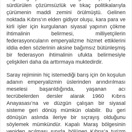
sürdürülen çözümsüzlük ve tıkaç politikalarıyla
çürümenin maddi zemini örülmüştü. Gelinen
noktada Kıbrıs’ın elden gidiyor oluşu, kara para ve
kirli işler için kurgulanan siyasal yapının çökme
ihtimalinin belirmesi, milliyetçilerin
federasyoncuların emperyalizme hizmet ettiklerini
iddia eden sözlerinin aksine bağımsız bütünleşmiş
bir federasyon ihtimalinin ufukta belirmesiyle
çelişkileri daha da arttırmaya muktedirdir.
Saray rejiminin hiç istemediği barış için ön koşulun
adanın emperyalizmin üslerinden arındırılması
meselesi başarıldığında, yaşanan acı
tecrübelerden dersler alarak 1960 Kıbrıs
Anayasası’na ve düzgün çalışan bir siyasal
sisteme geri dönüş mümkün olabilir. Bu geri
dönüşün aslında ileriye bir sıçrayış olduğunu
söylemek mümkündür. Kapalı Maraş bölgesinin
yeniden açılması sınırla bölünen Kıbrıs’a turizm