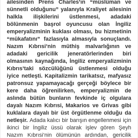
ailesinden Prens Charles’ın “müslüman ve
sünnetli olduğunu” yalanıyla Kraliyet ailesinin
halkla ilişkilerini üstlenmesi, adadaki
bölünmenin başrol oyuncusu olan İngiliz
emperyalizminin kuklası olması, bu hizmetinin
“mükafatını” fazlasıyla almasıyla sonuçlandı.
Nazım Kıbrısi’nin müthiş malvarlığının ve
adadaki gericilik jeneratörlerinden biri
olmasının kaynağında, İngiliz emperyalizminin
Kıbrıs’taki sözcülüğünü üstlenmesi olduğu
iyice netleşti. Kapitalizmin tarikatsız, mafyasız
patronsuz yapamayacağı gerçeği böylece bir
kere daha öğrenilirken, emperyalizmin de
aslında bütün bunların fevkinde iç olgulara
dayalı Nazım Kıbrısi, Makarios ve Grivas gibi
kuklalara dayalı bir üst örgütlenme olduğu da
netleşir.
Adada kalıcı bir barışın engellenmesi için
ikinci bir İngiliz üssü olarak işlev gören Şeyh
Nazım Kıbrısi’nin ölümünün ardından, gericilik