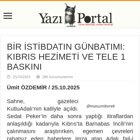
BİR İSTİBDATIN GÜNBATIMI:
KIBRIS HEZİMETİ VE TELE 1
BASKINI
25/10/2025
280 Görüntülenme
Ümit ÖZDEMİR / 25.10.2025
Sahne, gazeteci
@masumlevrek
KutluAdalı’nın katliyle açıldı.
Sedat Peker’in daha sonra yaptığı itiraflardan
anlaşıldığı kadarıyla Kıbrıs’ta Barnabas İncili’nin
çalınmasını araştırırken, egemen çevreleri
rahatsız eden haberlere imza atan Adalı fail-i