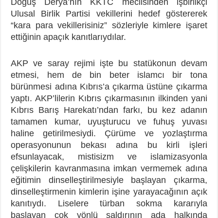
Doğuş Derya’nın KKTC meclisinden işbirlikçi
Ulusal Birlik Partisi vekillerini hedef göstererek
“kara para vekillerisiniz” sözleriyle kimlere işaret
ettiğinin apaçık kanıtlarıydılar.
AKP ve saray rejimi işte bu statükonun devam
etmesi, hem de bin beter islamcı bir tona
bürünmesi adına Kıbrıs’a çıkarma üstüne çıkarma
yaptı. AKP’lilerin Kıbrıs çıkarmasının ilkinden yani
Kıbrıs Barış Harekatı’ndan farkı, bu kez adanın
tamamen kumar, uyuşturucu ve fuhuş yuvası
haline getirilmesiydi. Çürüme ve yozlaştırma
operasyonunun bekası adına bu kirli işleri
efsunlayacak, mistisizm ve islamizasyonla
çelişkilerin kavranmasına imkan vermemek adına
eğitimin dinselleştirilmesiyle başlayan çıkarma,
dinselleştirmenin kimlerin işine yarayacağının açık
kanıtıydı. Liselere türban sokma kararıyla
başlayan çok yönlü saldırının ada halkında