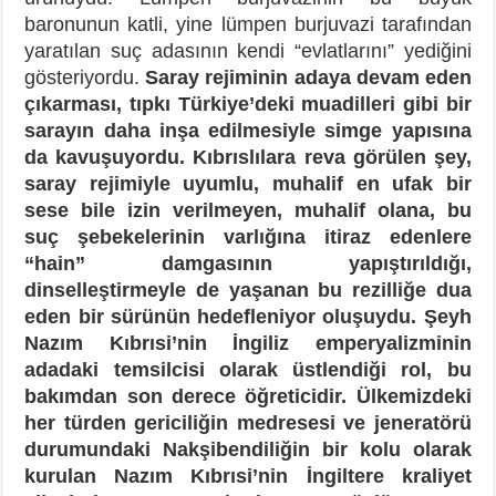
baronunun katli, yine lümpen burjuvazi tarafından
yaratılan suç adasının kendi “evlatlarını” yediğini
gösteriyordu.
Saray rejiminin adaya devam eden
çıkarması, tıpkı Türkiye’deki muadilleri gibi bir
sarayın daha inşa edilmesiyle simge yapısına
da kavuşuyordu. Kıbrıslılara reva görülen şey,
saray rejimiyle uyumlu, muhalif en ufak bir
sese bile izin verilmeyen, muhalif olana, bu
suç şebekelerinin varlığına itiraz edenlere
“hain” damgasının yapıştırıldığı,
dinselleştirmeyle de yaşanan bu rezilliğe dua
eden bir sürünün hedefleniyor oluşuydu. Şeyh
Nazım Kıbrısi’nin İngiliz emperyalizminin
adadaki temsilcisi olarak üstlendiği rol, bu
bakımdan son derece öğreticidir. Ülkemizdeki
her türden gericiliğin medresesi ve jeneratörü
durumundaki Nakşibendiliğin bir kolu olarak
kurulan Nazım Kıbrısi’nin İngiltere kraliyet