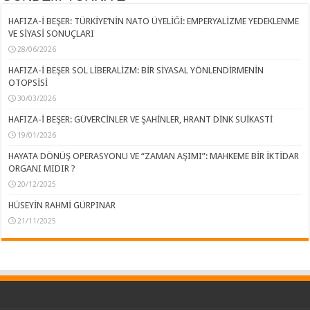
HAFIZA-İ BEŞER: TÜRKİYE’NİN NATO ÜYELİĞİ: EMPERYALİZME YEDEKLENME
VE SİYASİ SONUÇLARI
28/06/2026
HAFIZA-İ BEŞER SOL LİBERALİZM: BİR SİYASAL YÖNLENDİRMENİN
OTOPSİSİ
30/03/2026
HAFIZA-İ BEŞER: GÜVERCİNLER VE ŞAHİNLER, HRANT DİNK SUİKASTİ
19/01/2026
HAYATA DÖNÜŞ OPERASYONU VE “ZAMAN AŞIMI”: MAHKEME BİR İKTİDAR
ORGANI MIDIR ?
20/12/2025
HÜSEYİN RAHMİ GÜRPINAR
21/11/2025