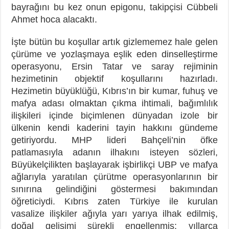
bayrağını bu kez onun epigonu, takipçisi Cübbeli
Ahmet hoca alacaktı.
İşte bütün bu koşullar artık gizlememez hale gelen
çürüme ve yozlaşmaya eşlik eden dinselleştirme
operasyonu, Ersin Tatar ve saray rejiminin
hezimetinin objektif koşullarını hazırladı.
Hezimetin büyüklüğü, Kıbrıs’ın bir kumar, fuhuş ve
mafya adası olmaktan çıkma ihtimali, bağımlılık
ilişkileri içinde biçimlenen dünyadan izole bir
ülkenin kendi kaderini tayin hakkını gündeme
getiriyordu. MHP lideri Bahçeli’nin öfke
patlamasıyla adanın ilhakını isteyen sözleri,
Büyükelçilikten başlayarak işbirlikçi UBP ve mafya
ağlarıyla yaratılan çürütme operasyonlarının bir
sınırına gelindiğini göstermesi bakımından
öğreticiydi. Kıbrıs zaten Türkiye ile kurulan
vasalize ilişkiler ağıyla yarı yarıya ilhak edilmiş,
doğal gelişimi sürekli engellenmiş; yıllarca