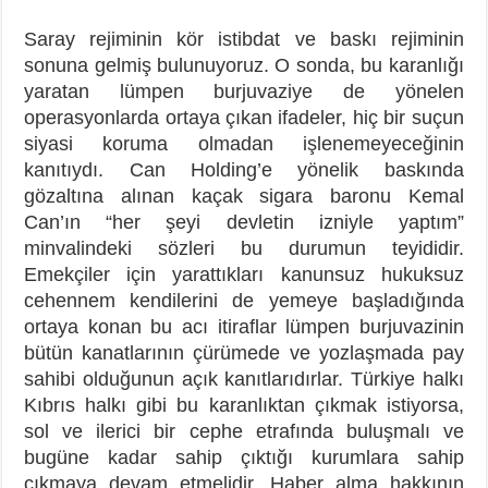
Saray rejiminin kör istibdat ve baskı rejiminin
sonuna gelmiş bulunuyoruz. O sonda, bu karanlığı
yaratan lümpen burjuvaziye de yönelen
operasyonlarda ortaya çıkan ifadeler, hiç bir suçun
siyasi koruma olmadan işlenemeyeceğinin
kanıtıydı. Can Holding’e yönelik baskında
gözaltına alınan kaçak sigara baronu Kemal
Can’ın “her şeyi devletin izniyle yaptım”
minvalindeki sözleri bu durumun teyididir.
Emekçiler için yarattıkları kanunsuz hukuksuz
cehennem kendilerini de yemeye başladığında
ortaya konan bu acı itiraflar lümpen burjuvazinin
bütün kanatlarının çürümede ve yozlaşmada pay
sahibi olduğunun açık kanıtlarıdırlar. Türkiye halkı
Kıbrıs halkı gibi bu karanlıktan çıkmak istiyorsa,
sol ve ilerici bir cephe etrafında buluşmalı ve
bugüne kadar sahip çıktığı kurumlara sahip
çıkmaya devam etmelidir. Haber alma hakkının