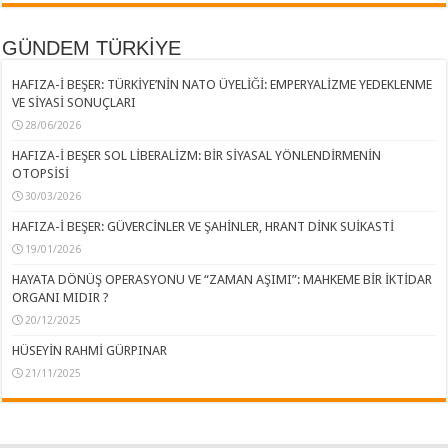
GÜNDEM TÜRKİYE
HAFIZA-İ BEŞER: TÜRKİYE’NİN NATO ÜYELİĞİ: EMPERYALİZME YEDEKLENME
VE SİYASİ SONUÇLARI
28/06/2026
HAFIZA-İ BEŞER SOL LİBERALİZM: BİR SİYASAL YÖNLENDİRMENİN
OTOPSİSİ
30/03/2026
HAFIZA-İ BEŞER: GÜVERCİNLER VE ŞAHİNLER, HRANT DİNK SUİKASTİ
19/01/2026
HAYATA DÖNÜŞ OPERASYONU VE “ZAMAN AŞIMI”: MAHKEME BİR İKTİDAR
ORGANI MIDIR ?
20/12/2025
HÜSEYİN RAHMİ GÜRPINAR
21/11/2025