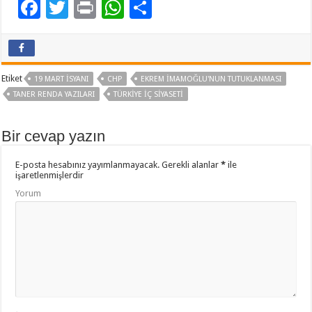
F
T
Pr
W
P
ac
wi
in
h
a
e
tt
t
at
yl
b
er
sA
aş
Etiket
19 MART İSYANI
CHP
EKREM İMAMOĞLU'NUN TUTUKLANMASI
o
p
TANER RENDA YAZILARI
TÜRKIYE İÇ SIYASETI
o
p
Bir cevap yazın
k
E-posta hesabınız yayımlanmayacak.
Gerekli alanlar
*
ile
işaretlenmişlerdir
Yorum