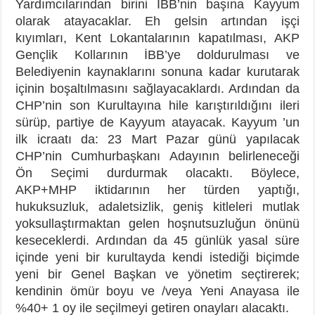
Yardımcılarından birini İBB’nin başına Kayyum
olarak atayacaklar. Eh gelsin artından işçi
kıyımları, Kent Lokantalarının kapatılması, AKP
Gençlik Kollarının İBB’ye doldurulması ve
Belediyenin kaynaklarını sonuna kadar kurutarak
içinin boşaltılmasını sağlayacaklardı. Ardından da
CHP’nin son Kurultayına hile karıştırıldığını ileri
sürüp, partiye de Kayyum atayacak. Kayyum ’un
ilk icraatı da: 23 Mart Pazar günü yapılacak
CHP’nin Cumhurbaşkanı Adayının belirleneceği
Ön Seçimi durdurmak olacaktı. Böylece,
AKP+MHP iktidarının her türden yaptığı,
hukuksuzluk, adaletsizlik, geniş kitleleri mutlak
yoksullaştırmaktan gelen hoşnutsuzluğun önünü
keseceklerdi. Ardından da 45 günlük yasal süre
içinde yeni bir kurultayda kendi istediği biçimde
yeni bir Genel Başkan ve yönetim seçtirerek;
kendinin ömür boyu ve /veya Yeni Anayasa ile
%40+ 1 oy ile seçilmeyi getiren onayları alacaktı.