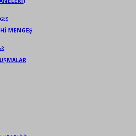
ANELERİ)
AHİ MENGEŞ
LUŞMALAR