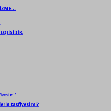
ŞİZME…
LOJİSİDİR.
erin tasfiyesi mi?