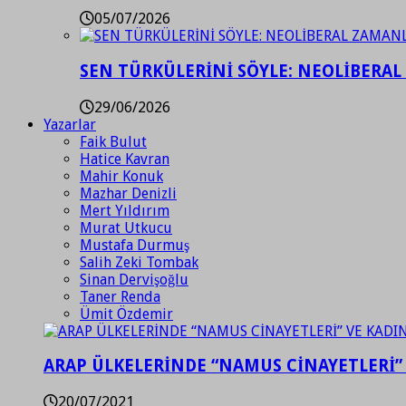
05/07/2026
SEN TÜRKÜLERİNİ SÖYLE: NEOLİBERAL
29/06/2026
Yazarlar
Faik Bulut
Hatice Kavran
Mahir Konuk
Mazhar Denizli
Mert Yıldırım
Murat Utkucu
Mustafa Durmuş
Salih Zeki Tombak
Sinan Dervişoğlu
Taner Renda
Ümit Özdemir
ARAP ÜLKELERİNDE “NAMUS CİNAYETLERİ”
20/07/2021