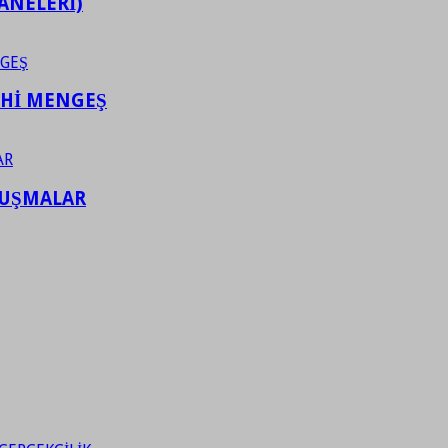
ANELERİ)
AHİ MENGEŞ
LUŞMALAR