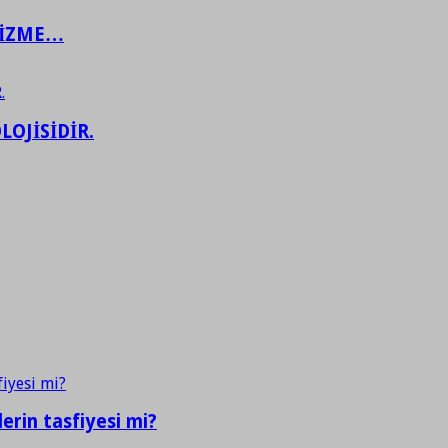
ŞİZME…
LOJİSİDİR.
erin tasfiyesi mi?