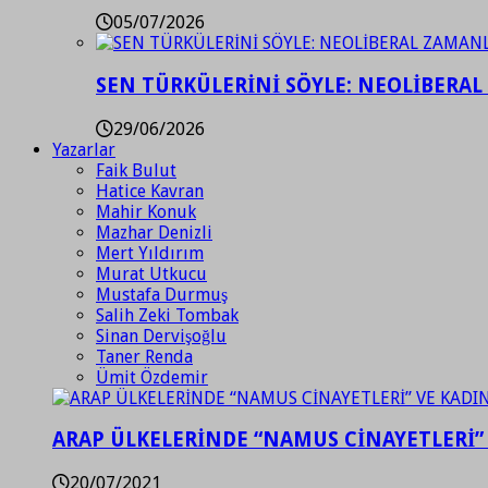
05/07/2026
SEN TÜRKÜLERİNİ SÖYLE: NEOLİBERAL
29/06/2026
Yazarlar
Faik Bulut
Hatice Kavran
Mahir Konuk
Mazhar Denizli
Mert Yıldırım
Murat Utkucu
Mustafa Durmuş
Salih Zeki Tombak
Sinan Dervişoğlu
Taner Renda
Ümit Özdemir
ARAP ÜLKELERİNDE “NAMUS CİNAYETLERİ”
20/07/2021