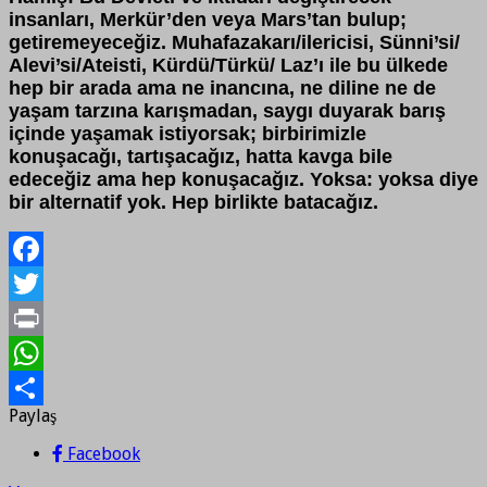
insanları, Merkür’den veya Mars’tan bulup;
getiremeyeceğiz. Muhafazakarı/ilericisi, Sünni’si/
Alevi’si/Ateisti, Kürdü/Türkü/ Laz’ı ile bu ülkede
hep bir arada ama ne inancına, ne diline ne de
yaşam tarzına karışmadan, saygı duyarak barış
içinde yaşamak istiyorsak; birbirimizle
konuşacağı, tartışacağız, hatta kavga bile
edeceğiz ama hep konuşacağız. Yoksa: yoksa diye
bir alternatif yok. Hep birlikte batacağız.
Facebook
Twitter
Print
WhatsApp
Paylaş
Paylaş
Facebook