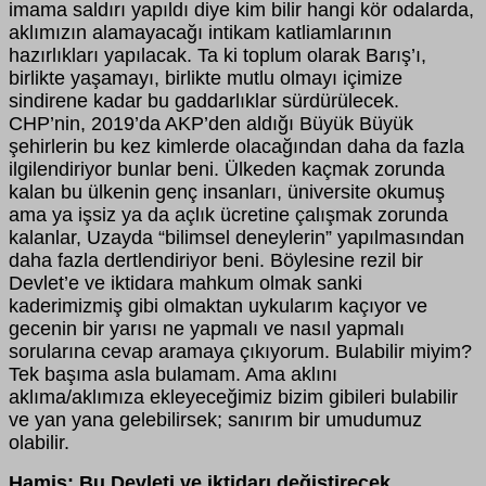
imama saldırı yapıldı diye kim bilir hangi kör odalarda,
aklımızın alamayacağı intikam katliamlarının
hazırlıkları yapılacak. Ta ki toplum olarak Barış’ı,
birlikte yaşamayı, birlikte mutlu olmayı içimize
sindirene kadar bu gaddarlıklar sürdürülecek.
CHP’nin, 2019’da AKP’den aldığı Büyük Büyük
şehirlerin bu kez kimlerde olacağından daha da fazla
ilgilendiriyor bunlar beni. Ülkeden kaçmak zorunda
kalan bu ülkenin genç insanları, üniversite okumuş
ama ya işsiz ya da açlık ücretine çalışmak zorunda
kalanlar, Uzayda “bilimsel deneylerin” yapılmasından
daha fazla dertlendiriyor beni. Böylesine rezil bir
Devlet’e ve iktidara mahkum olmak sanki
kaderimizmiş gibi olmaktan uykularım kaçıyor ve
gecenin bir yarısı ne yapmalı ve nasıl yapmalı
sorularına cevap aramaya çıkıyorum. Bulabilir miyim?
Tek başıma asla bulamam. Ama aklını
aklıma/aklımıza ekleyeceğimiz bizim gibileri bulabilir
ve yan yana gelebilirsek; sanırım bir umudumuz
olabilir.
Hamiş: Bu Devleti ve iktidarı değiştirecek