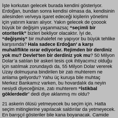
İşte korkutan gelecek burada kendini gösteriyor.
Erdoğan, bundan sonra kendisi olmasa da, kendisinin
ailesinden ve/veya işaret edeceği kişilerin yönetimi
için yatırım kararı alıyor. Yakın gelecek de çooook
büyük bir değişim yaşanmazsa
; “seçimli bir
otoriterlik”
bizleri bekliyor olacaktır. İyi de,
“değişmiş”
bir muhalefet ne yapıyor bu büyük tehlike
karşısında?
Hala sadece Erdoğan’ a karşı
muhaliflikte ısrar ediyorlar. Rejimden bir derdiniz
yok mu? Devlet’ten bir derdiniz yok mu
? 50 Milyon
Dolar’a satılan bir askeri tesis çok ihtiyacımız olduğu
için satılmak zorundaydı da, 55 Milyon Dolar vererek
Uzay dolmuşuna bindirilen bir zatı muhterem ne
anlama geliyordu? Yahu üç kuruşa bile muhtaç
Merkez Bankamız varken, bu hovardalık da neyin
nesiydi diyeceğinize, zatı muhterem
“İstikbal
göklerdedir
” dedi diye aklanmış mı oldu?
21 askerin ölüsü yetmeyecek bu seçim için. Hatta
seçim mitinglerine yapılacak saldırılar da yetmeyecek.
En barışçıl gösteriler bile kana boyanacak. Camide