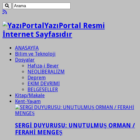
YazıPortal Resmi
İnternet Sayfasıdır
ANASAYFA
Bilim ve Teknoloji
Dosyalar
Hafıza-i Beşer
NEOLİBERALİZM
Deprem
EKİM DEVRİMİ
BELGESELLER
Kitap/Makale
Kent-Yaşam
SERGİ DUYURUSU: UNUTULMUŞ ORMAN /
FERAHİ MENGEŞ