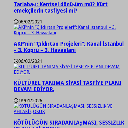
Tarlabaşı: Kentsel dönüşüm mü? Kürt
emekçilerin tasfiyesi mi?
06/02/2021
AKP’nin “Çıldırtan Projeleri”; Kanal İstanbul
– 3. Köprü – 3. Havaalanı
06/02/2021
KÜLTÜREL TANIMA SİYASİ TASFİYE PLANI
DEVAM EDİYOR.
18/01/2026
KÖTÜLÜĞÜN SIRADANLAŞMASI, SESSİZLİK