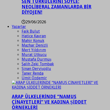
SEN TÜRKÜLERİNİ SÖYLE:
NEOLİBERAL ZAMANLARDA BİR
DİYOJEN!
29/06/2026
Yazarlar
Faik Bulut
Hatice Kavran
Mahir Konuk
Mazhar Denizli
Mert Yıldırım
Murat Utkucu
Mustafa Durmuş
Salih Zeki Tombak
Sinan Dervişoğlu
Taner Renda
Ümit Özdemir
ARAP ÜLKELERİNDE “NAMUS
CİNAYETLERİ” VE KADINA ŞİDDET
ÖRNEKLERİ