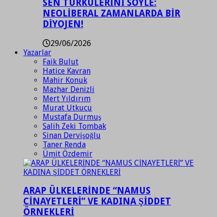
SEN TÜRKÜLERİNİ SÖYLE:
NEOLİBERAL ZAMANLARDA BİR
DİYOJEN!
29/06/2026
Yazarlar
Faik Bulut
Hatice Kavran
Mahir Konuk
Mazhar Denizli
Mert Yıldırım
Murat Utkucu
Mustafa Durmuş
Salih Zeki Tombak
Sinan Dervişoğlu
Taner Renda
Ümit Özdemir
ARAP ÜLKELERİNDE “NAMUS
CİNAYETLERİ” VE KADINA ŞİDDET
ÖRNEKLERİ