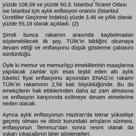
yüzde 108,58 ve yüzde 50,3. İstanbul Ticaret Odası
ise İstanbul için aylık
enflasyon oranını (İstanbul
Ücretliler Geçinme İndeksi) yüzde 3,46 ve yıllık olarak
yüzde 55,19 olarak açıkladı. (2)
Şimdi bunca rakamın arasında kaybolmadan
söylenebilecek ilk şey, TÜİK’in bildiğini okumaya
devam ettiği ve enflasyonu düşük gösterme çabasını
sürdürdüğü.
Öyle ki memur ve memur/işçi emeklilerinin maaşlarına
yapılacak zamlar için esas teşkil eden altı aylık
tüketici fiyat enflasyonu açısından ENAG’ın rakamı
TÜİK’in rakamının 2,56 katı büyüklüğünde. Bu da
emekçilerin hak ettiklerinden daha az zam almasına
ve enflasyon karşısında ezilmeye devam etmelerine
neden olacak.
Ayrıca aylık enflasyonun Haziran’da tekrar yükselişe
geçmiş olması ve döviz kurundaki artışların sürmesi,
enflasyonun Temmuz’dan sonra resmi olarak da
yukarı çıkacağının birer göstergeleri.