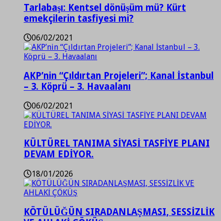
Tarlabaşı: Kentsel dönüşüm mü? Kürt
emekçilerin tasfiyesi mi?
06/02/2021
AKP’nin “Çıldırtan Projeleri”; Kanal İstanbul
– 3. Köprü – 3. Havaalanı
06/02/2021
KÜLTÜREL TANIMA SİYASİ TASFİYE PLANI
DEVAM EDİYOR.
18/01/2026
KÖTÜLÜĞÜN SIRADANLAŞMASI, SESSİZLİK