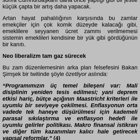
sonra Cumhurbaşkanı daha önce yaptığı gibi bir jestle
küçük çapta bir artış daha yapacak.
Artan hayat pahalılığının karşısında bu zamlar
emekçiler için çok komik düzeyde kalacağı gibi,
emeklilere seyyanen ücret zammı verilmemesi
sistemin emeklileri kendisine bir yük gibi gördüğünün
bir kanıtı.
Neo liberalizm tam gaz sürecek
Bu zam düzenlemesinin arka plan felsefesini Bakan
Şimşek bir twitinde şöyle
özetliyor aslında:
“Programımızın üç temel bileşeni var: Mali
disiplinin yeniden tesis edilmesi; yani deprem
etkisi hariç, bütçe açığının Maastricht kriterleri ile
uyumlu bir seviyeye çekilmesi. Enflasyonun orta
vadede tek haneye düşürülmesi için kademeli
parasal sıkılaştırma ve enflasyon hedefi ile
uyumlu gelirler politikası. Makro finansal istikrarı
ve diğer tüm kazanımları kalıcı hale getirecek
yapısal reformlar.”
(4)