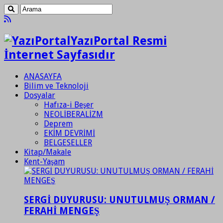
YazıPortal Resmi
İnternet Sayfasıdır
ANASAYFA
Bilim ve Teknoloji
Dosyalar
Hafıza-i Beşer
NEOLİBERALİZM
Deprem
EKİM DEVRİMİ
BELGESELLER
Kitap/Makale
Kent-Yaşam
SERGİ DUYURUSU: UNUTULMUŞ ORMAN /
FERAHİ MENGEŞ