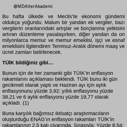
@MDAlterAkademi
Bu hafta ülkede ve Meclis’te ekonomi gündemi
oldukça yoğundu. Malum bir yandan ek vergiler, bazı
vergilerin oranlarındaki artışlar ve borçlanma yetkisini
artıran düzenleme yasalaşırken, diğer yandan da on
milyonlarca memur ve memur emeklisi, işçi ve esnaf
emeklisini ilgilendiren Temmuz-Aralık dönemi maaş ve
ücret zamları belirlenecek.
TÜİK bildiğiniz gibi…
Bunun için de her zamanki gibi TÜİK’in enflasyon
rakamlarını açıklaması beklendi. TÜİK bunu iki gün
gecikmeli olarak yaptı ve Haziran ayı için aylık
enflasyonunu yüzde 3,92; yıllık enflasyonu yüzde
38,21 ve 6 aylık enflasyonu yüzde 19,77 olarak
açıkladı. (1)
Buna karşılık bağımsız iktisatçı araştırmacıların
oluşturduğu ENAG’ın enflasyon rakamları TÜİK’in
rakamlarının 2,5 katı civarında. Sırasıyla: Yüzde 8,54;