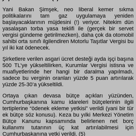
Yani Bakan Şimşek, neo liberal kemer sıkma
politikalarını tam gaz uygulamaya yeniden
başlayacaklarının müjdesini (!) veriyor. Nitekim dün
yasalaşan torba yasa teklifi ile (gerçek bir servet
vergisi gündeme getirilmezken), daha çok da otomobil
sahibi orta sınıfı ilgilendiren Motorlu Taşıtlar Vergisi bu
yıl iki kat ödenecek.
Şirketlere verilen asgari ücret desteği ayda işçi başına
500 TL’ye yükseltilirken, Kurumlar Vergisi istisna ve
muafiyetlerinde her hangi bir daralma yapılmadı,
sadece bu verginin oranları yüzde 5 puan artırılarak
yüzde 25-30’a yükseltildi.
Ortaya çıkan devasa bütçe açıkları yüzünden,
Cumhurbaşkanına kamu idareleri bütçelerinin ilgili
tertiplerine “ödenek ekleme yetkisi” verildi (yani bir tür
ek bütçe söz konusu). Keza bu yılki Merkezi Yönetim
Bütçe Kanunu kapsamında belirlenen net borç
kullanımı tutarının üç kat artırılabilmesi için
Cumhurbaşkanına yetki verildi. (5)