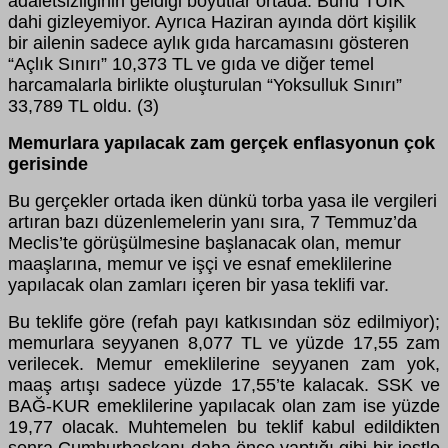
adaletsizliğinin geldiği boyutlar ortada. Bunu TÜİK
dahi gizleyemiyor. Ayrıca Haziran ayında dört kişilik
bir ailenin sadece aylık gıda harcamasını gösteren
“Açlık Sınırı” 10,373 TL ve gıda ve diğer temel
harcamalarla birlikte oluşturulan “Yoksulluk Sınırı”
33,789 TL oldu. (3)
Memurlara yapılacak zam gerçek enflasyonun çok
gerisinde
Bu gerçekler ortada iken dünkü torba yasa ile vergileri
artıran bazı düzenlemelerin yanı sıra, 7 Temmuz’da
Meclis’te görüşülmesine başlanacak olan, memur
maaşlarına, memur ve işçi ve esnaf emeklilerine
yapılacak olan zamları içeren bir yasa teklifi var.
Bu teklife göre (refah payı katkısından söz edilmiyor);
memurlara seyyanen 8,077 TL ve yüzde 17,55 zam
verilecek. Memur emeklilerine seyyanen zam yok,
maaş artışı sadece yüzde 17,55’te kalacak. SSK ve
BAĞ-KUR emeklilerine yapılacak olan zam ise yüzde
19,77 olacak. Muhtemelen bu teklif kabul edildikten