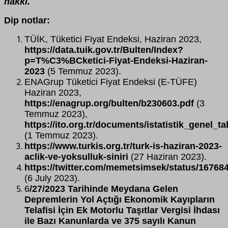
hakkı.
Dip notlar:
TÜİK, Tüketici Fiyat Endeksi, Haziran 2023,
https://data.tuik.gov.tr/Bulten/Index?
p=T%C3%BCketici-Fiyat-Endeksi-Haziran-
2023
(5 Temmuz 2023).
ENAGrup Tüketici Fiyat Endeksi (E-TÜFE)
Haziran 2023,
https://enagrup.org/bulten/b230603.pdf
(3
Temmuz 2023),
https://ito.org.tr/documents/istatistik_genel_
(1 Temmuz 2023).
https://www.turkis.org.tr/turk-is-haziran-2023-
aclik-ve-yoksulluk-siniri
(27 Haziran 2023).
https://twitter.com/memetsimsek/status/1676
(6 July 2023).
6
/27/2023 Tarihinde Meydana Gelen
Depremlerin Yol Açtığı Ekonomik Kayıpların
Telafisi İçin Ek Motorlu Taşıtlar Vergisi İhdası
ile Bazı Kanunlarda ve 375 sayılı Kanun