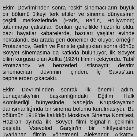
Ekim Devrimi’nden sonra “eski” sinemacıların büyük
bir bölümü ülkeyi terk ettiler ve sinema dünyasının
çeşitli merkezlerinde (Paris, Berlin, Hollywood)
tutunmaya çalıştılar. Sonları genellikle hüzünlü oldu;
bazı hayatlar kabarelerde, bazıları yaşlılar evinde
noktalandı. Bu arada geri dönenler de oluyor, örneğin
Protazanov, Berlin ve Paris’te çalıştıktan sonra dönüp
Sovyet sinemasına da katkıda bulunuyor, ilk Sovyet
bilim kurgusu olan Aellta (1924) filmini çekiyordu. Tabiî
Protazanov ve benzerleri istisnaydı; devrim
sinemacıları devrimin içinden, İç Savaş’tan,
cephelerden çıkacaktı.
Ekim Devrlml’nden sonraki ilk önemli adım,
Lunaçarsky’nin başkanlığındaki Eğitim Halk
Komiserliği bünyesinde, Nadejda Krupskaya’nın
danışmanlığında bir sinema bölümü kurulmasıydı. Bu
bölümün 1918’de katıldığı Moskova Sinema Komitesi,
Haziran ayında ilk Sovyet filmi Signal’in çekimini
başlattı. Vsevolod Garşin’in bir hikâyesinden
uyarlanan filmin yönetmeni Aleksandr Arkatov,