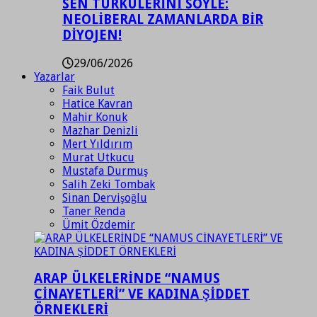
SEN TÜRKÜLERİNİ SÖYLE:
NEOLİBERAL ZAMANLARDA BİR
DİYOJEN!
29/06/2026
Yazarlar
Faik Bulut
Hatice Kavran
Mahir Konuk
Mazhar Denizli
Mert Yıldırım
Murat Utkucu
Mustafa Durmuş
Salih Zeki Tombak
Sinan Dervişoğlu
Taner Renda
Ümit Özdemir
ARAP ÜLKELERİNDE “NAMUS
CİNAYETLERİ” VE KADINA ŞİDDET
ÖRNEKLERİ