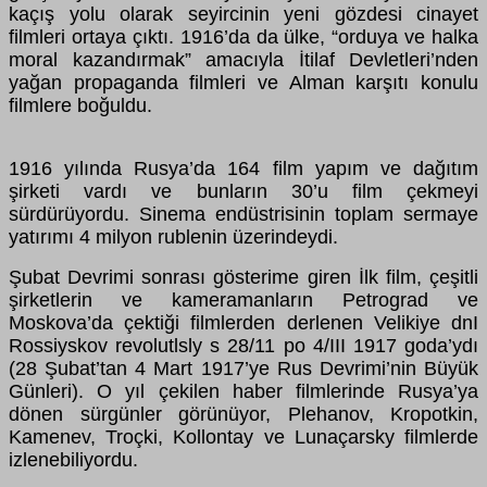
kaçış yolu olarak seyircinin yeni gözdesi cinayet
filmleri ortaya çıktı. 1916’da da ülke, “orduya ve halka
moral kazandırmak” amacıyla İtilaf Devletleri’nden
yağan propaganda filmleri ve Alman karşıtı konulu
filmlere boğuldu.
1916 yılında Rusya’da 164 film yapım ve dağıtım
şirketi vardı ve bunların 30’u film çekmeyi
sürdürüyordu. Sinema endüstrisinin toplam sermaye
yatırımı 4 milyon rublenin üzerindeydi.
Şubat Devrimi sonrası gösterime giren İlk film, çeşitli
şirketlerin ve kameramanların Petrograd ve
Moskova’da çektiği filmlerden derlenen Velikiye dnI
Rossiyskov revolutlsly s 28/11 po 4/III 1917 goda’ydı
(28 Şubat’tan 4 Mart 1917’ye Rus Devrimi’nin Büyük
Günleri). O yıl çekilen haber filmlerinde Rusya’ya
dönen sürgünler görünüyor, Plehanov, Kropotkin,
Kamenev, Troçki, Kollontay ve Lunaçarsky filmlerde
izlenebiliyordu.