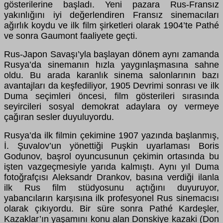
gösterilerine başladı. Yeni pazara Rus-Fransız
yakınlığını iyi değerlendiren Fransız sinemacıları
ağırlık koydu ve ilk film şirketleri olarak 1904’te Pathé
ve sonra Gaumont faaliyete geçti.
Rus-Japon Savaşı’yla başlayan dönem aynı zamanda
Rusya’da sinemanın hızla yaygınlaşmasına sahne
oldu. Bu arada karanlık sinema salonlarının bazı
avantajları da keşfediliyor, 1905 Devrimi sonrası ve ilk
Duma seçimleri öncesi, film gösterileri sırasında
seyircileri sosyal demokrat adaylara oy vermeye
çağıran sesler duyuluyordu.
Rusya’da ilk filmin çekimine 1907 yazında başlanmış,
İ. Şuvalov’un yönettiği Puşkin uyarlaması Boris
Godunov, başrol oyuncusunun çekimin ortasında bu
işten vazgeçmesiyle yarıda kalmıştı. Aynı yıl Duma
fotoğrafçısı Aleksandr Drankov, basına verdiği ilanla
ilk Rus film stüdyosunu açtığını duyuruyor,
yabancıların karşısına ilk profesyonel Rus sinemacısı
olarak çıkıyordu. Bir süre sonra Pathé Kardeşler,
Kazaklar’ın yaşamını konu alan Donskiye kazaki (Don