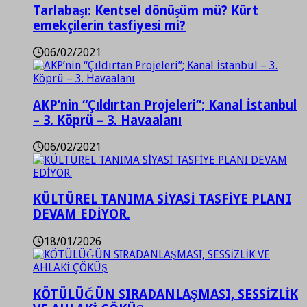
Tarlabaşı: Kentsel dönüşüm mü? Kürt
emekçilerin tasfiyesi mi?
06/02/2021
AKP’nin “Çıldırtan Projeleri”; Kanal İstanbul
– 3. Köprü – 3. Havaalanı
06/02/2021
KÜLTÜREL TANIMA SİYASİ TASFİYE PLANI
DEVAM EDİYOR.
18/01/2026
KÖTÜLÜĞÜN SIRADANLAŞMASI, SESSİZLİK