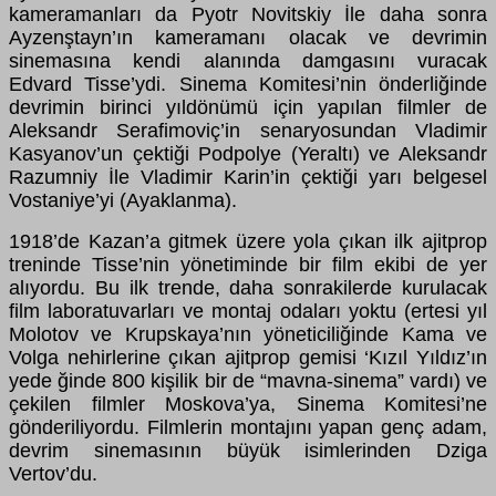
kameramanları da Pyotr Novitskiy İle daha sonra
Ayzenştayn’ın kameramanı olacak ve devrimin
sinemasına kendi alanında damgasını vuracak
Edvard Tisse’ydi. Sinema Komitesi’nin önderliğinde
devrimin birinci yıldönümü için yapılan filmler de
Aleksandr Serafimoviç’in senaryosundan Vladimir
Kasyanov’un çektiği Podpolye (Yeraltı) ve Aleksandr
Razumniy İle Vladimir Karin’in çektiği yarı belgesel
Vostaniye’yi (Ayaklanma).
1918’de Kazan’a gitmek üzere yola çıkan ilk ajitprop
treninde Tisse’nin yönetiminde bir film ekibi de yer
alıyordu. Bu ilk trende, daha sonrakilerde kurulacak
film laboratuvarları ve montaj odaları yoktu (ertesi yıl
Molotov ve Krupskaya’nın yöneticiliğinde Kama ve
Volga nehirlerine çıkan ajitprop gemisi ‘Kızıl Yıldız’ın
yede ğinde 800 kişilik bir de “mavna-sinema” vardı) ve
çekilen filmler Moskova’ya, Sinema Komitesi’ne
gönderiliyordu. Filmlerin montajını yapan genç adam,
devrim sinemasının büyük isimlerinden Dziga
Vertov’du.