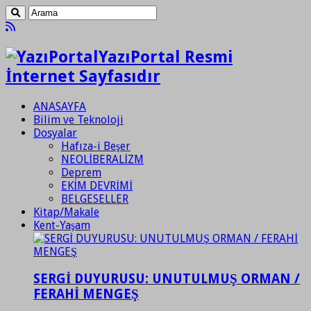
YazıPortal Resmi
İnternet Sayfasıdır
ANASAYFA
Bilim ve Teknoloji
Dosyalar
Hafıza-i Beşer
NEOLİBERALİZM
Deprem
EKİM DEVRİMİ
BELGESELLER
Kitap/Makale
Kent-Yaşam
SERGİ DUYURUSU: UNUTULMUŞ ORMAN /
FERAHİ MENGEŞ