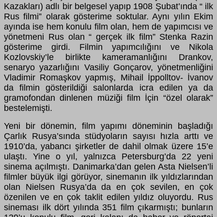
Kazakları) adlı bir belgesel yapıp 1908 Şubat’ında “ ilk
Rus filmi” olarak gösterime soktular. Aynı yılın Ekim
ayında ise hem konulu film olan, hem de yapımcısı ve
yönetmeni Rus olan “ gerçek ilk film” Stenka Razin
gösterime girdi. Filmin yapımcılığını ve Nikola
Kozlovskiy’le birlikte kameramanlığını Drankov,
senaryo yazarlığını Vasiliy Gonçarov, yönetmenliğini
Vladimir Romaşkov yapmış, Mihail İppolltov- İvanov
da filmin gösterildiği salonlarda icra edilen ya da
gramofondan dinlenen müziği film İçin “özel olarak”
bestelemişti.
Yeni bir dönemin, film yapımı döneminin başladığı
Çarlık Rusya’sında stüdyoların sayısı hızla arttı ve
1910’da, yabancı şirketler de dahil olmak üzere 15’e
ulaştı. Yine o yıl, yalnızca Petersburg’da 22 yeni
sinema açılmıştı. Danimarka’dan gelen Asta Nielsen’li
filmler büyük ilgi görüyor, sinemanın ilk yıldızlarından
olan Nielsen Rusya’da da en çok sevilen, en çok
özenilen ve en çok taklit edilen yıldız oluyordu. Rus
sineması ilk dört yılında 351 film çıkarmıştı; bunların