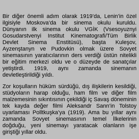
Bir diğer önemli adım olarak 1919’da, Lenin’in özel
ilgisiyle Moskova’da bir sinema okulu kuruldu.
Dünyanın ilk sinema okulu VGİK (Vsesoyuznyi
Gosudarstvenyi Institut Kinematografi/Tüm Birlik
Devlet Sinema Enstitüsü), başta Kuleşov,
Ayzenştanyn ve Pudovkin olmak üzere Sovyet
sinemasının yaratıcılarının ders verdiği üstün nitelikli
bir eğitim merkezi oldu ve o düzeyde de sanatçılar
yetiştirdi. 1919, aynı zamanda sinemanın
devletleştirildiği yıldı.
Zor koşulların hüküm sürdüğü, dış ilişkilerin kesildiği,
stüdyoların harap olduğu, ham film ve diğer film
malzemesinin sıkıntısının çekildiği iç Savaş döneminin
tek kayda değer filmi Aleksandr Sann’in Tolstoy
uyarlaması Polltkuşka’ya (1919). Ama bu yıllar aynı
zamanda Sovyet sinemasının temel İlkelerinin
doğduğu, yeni sinemayı yaratacak olanların işe
giriştiği yıllar oldu.