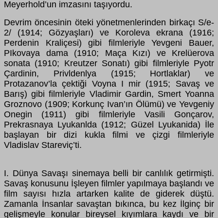
Meyerhold’un imzasını taşıyordu.
Devrim öncesinin öteki yönetmenlerinden birkaçı S/e-
2/ (1914; Gözyaşları) ve Koroleva ekrana (1916;
Perdenin Kraliçesi) gibi filmleriyle Yevgeni Bauer,
PIkovaya dama (1910; Maça Kızı) ve Krelüerova
sonata (1910; Kreutzer Sonatı) gibi filmleriyle Pyotr
Çardinin, Privldenlya (1915; Hortlaklar) ve
Protazanov’la çektiği Voyna I mir (1915; Savaş ve
Barış) gibi filmleriyle Vladimir Gardin, Smert Yoanna
Groznovo (1909; Korkunç Ivan’ın Ölümü) ve Yevgeniy
Onegin (1911) gibi filmleriyle Vasili Gonçarov,
Prekrasnaya Lyukanlda (1912; Güzel Lyukanida) İle
başlayan bir dizi kukla filmi ve çizgi filmleriyle
Vladislav Stareviç’ti.
I. Dünya Savaşı sinemaya belli bir canlılık getirmişti.
Savaş konusunu İşleyen filmler yapılmaya başlandı ve
film sayısı hızla artarken kalite de giderek düştü.
Zamanla İnsanlar savaştan bıkınca, bu kez İlginç bir
gelişmeyle konular bireysel kıyımlara kaydı ve bir