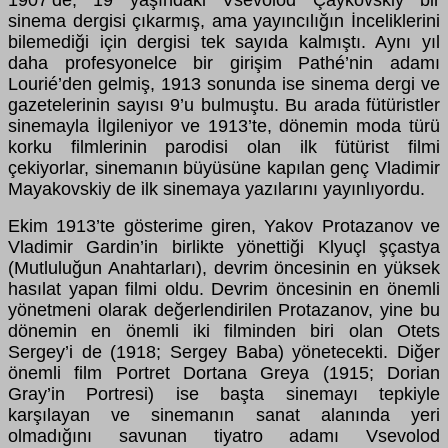
1907’de, 19 yaşındaki Vsevolod Çaykovskiy bir
sinema dergisi çıkarmış, ama yayıncılığın İnceliklerini
bilemediği için dergisi tek sayıda kalmıştı. Aynı yıl
daha profesyonelce bir girişim Pathé’nin adamı
Lourié’den gelmiş, 1913 sonunda ise sinema dergi ve
gazetelerinin sayısı 9’u bulmuştu. Bu arada fütüristler
sinemayla İlgileniyor ve 1913’te, dönemin moda türü
korku filmlerinin parodisi olan ilk fütürist filmi
çekiyorlar, sinemanın büyüsüne kapılan genç Vladimir
Mayakovskiy de ilk sinemaya yazılarını yayınlıyordu.
Ekim 1913’te gösterime giren, Yakov Protazanov ve
Vladimir Gardin’in birlikte yönettiği Klyuçl şçastya
(Mutluluğun Anahtarları), devrim öncesinin en yüksek
hasılat yapan filmi oldu. Devrim öncesinin en önemli
yönetmeni olarak değerlendirilen Protazanov, yine bu
dönemin en önemli iki filminden biri olan Otets
Sergey’i de (1918; Sergey Baba) yönetecekti. Diğer
önemli film Portret Dortana Greya (1915; Dorian
Gray’in Portresi) ise başta sinemayı tepkiyle
karşılayan ve sinemanın sanat alanında yeri
olmadığını savunan tiyatro adamı Vsevolod