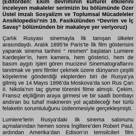
(Editörden: Ekim devriminin kültürel etkilerini
inceleyen makaleler serimizin bu bölümünde Özer
Üstel imzalı Sosyalizm ve Toplumsal Mücadeleler
Ansiklopedisi’nin 19. Fasikülünden “Devrim ve İç
Savaş” bölümünden bir makaleye yer veriyoruz)
Çarlık Rusyası sinemayla İlk tanışan ülkeler
arasındaydı. Aralık 1895’te Paris’te İlk film gösterisini
yaparak sinema tarihini “ resmen” başlatan Lumiere
Kardeşler’in, hem kamera, hem gösterici, hem de
basım aygıtı işleri gören mucizevi Sinematograflarını
tanıtmak ve yeni filmler çekmek üzere dünyanın çeşitli
köşelerine gönderdiği ekiplerden biri de Rusya’ya
gitmiş ve 14 Mayıs 1896’da Moskova’da son Rus Çarı
II. Nikola’nın taç giyme törenini filme almıştı. Çekim,
Fransız elçiliğinin araya girmesi ve bir saatli bombayı
andıran bu tuhaf makinenin yol açabileceği her türlü
felaketin sorumluluğunu üstlenmesiyle gerçekleşmişti.
Lumiere’lerin Rusya’daki ilk sinema salonunu
açmalarından hemen sonra İngiltere’den Robert Paul,
ardından Amerika’dan Edison’ın temsilcileri film