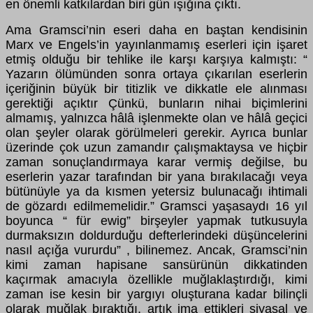
en önemli katkılardan biri gün ışığına çıktı.
Ama Gramsci’nin eseri daha en baştan kendisinin
Marx ve Engels’in yayınlanmamış eserleri için işaret
etmiş olduğu bir tehlike ile karşı karşıya kalmıştı: “
Yazarın ölümünden sonra ortaya çıkarılan eserlerin
içeriğinin büyük bir titizlik ve dikkatle ele alınması
gerektiği açıktır Çünkü, bunların nihai biçimlerini
almamış, yalnızca hâlâ işlenmekte olan ve hâlâ geçici
olan şeyler olarak görülmeleri gerekir. Ayrıca bunlar
üzerinde çok uzun zamandır çalışmaktaysa ve hiçbir
zaman sonuçlandırmaya karar vermiş değilse, bu
eserlerin yazar tarafından bir yana bırakılacağı veya
bütünüyle ya da kısmen yetersiz bulunacağı ihtimali
de gözardı edilmemelidir.” Gramsci yaşasaydı 16 yıl
boyunca “ für ewig” birşeyler yapmak tutkusuyla
durmaksızın doldurduğu defterlerindeki düşüncelerini
nasıl açığa vururdu” , bilinemez. Ancak, Gramsci’nin
kimi zaman hapisane sansürünün dikkatinden
kaçırmak amacıyla özellikle muğlaklaştırdığı, kimi
zaman ise kesin bir yargıyı oluşturana kadar bilinçli
olarak muğlak bıraktığı, artık ima ettikleri siyasal ve