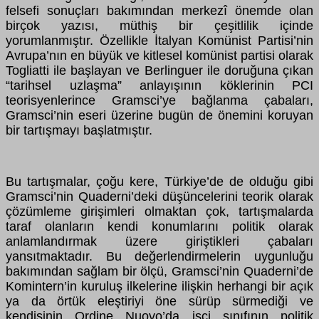
felsefi sonuçları bakımından merkezî önemde olan
birçok yazısı, müthiş bir çeşitlilik içinde
yorumlanmıştır. Özellikle İtalyan Komünist Partisi’nin
Avrupa’nın en büyük ve kitlesel komünist partisi olarak
Togliatti ile başlayan ve Berlinguer ile doruğuna çıkan
“tarihsel uzlaşma” anlayışının köklerinin PCI
teorisyenlerince Gramsci’ye bağlanma çabaları,
Gramsci’nin eseri üzerine bugün de önemini koruyan
bir tartışmayı başlatmıştır.
Bu tartışmalar, çoğu kere, Türkiye’de de olduğu gibi
Gramsci’nin Quaderni’deki düşüncelerini teorik olarak
çözümleme girişimleri olmaktan çok, tartışmalarda
taraf olanların kendi konumlarını politik olarak
anlamlandırmak üzere giriştikleri çabaları
yansıtmaktadır. Bu değerlendirmelerin uygunluğu
bakımından sağlam bir ölçü, Gramsci’nin Quaderni’de
Komintern’in kuruluş ilkelerine ilişkin herhangi bir açık
ya da örtük eleştiriyi öne sürüp sürmediği ve
kendisinin Ordine Nuovo’da işçi sınıfının politik