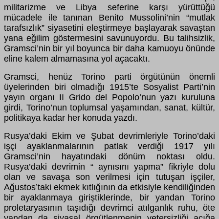
militarizme ve Libya seferine karşı yürüttüğü
mücadele ile tanınan Benito Mussolini’nin “mutlak
tarafsızlık” siyasetini eleştirmeye başlayarak savaştan
yana eğilim göstermesini savunuyordu. Bu talihsizlik,
Gramsci’nin bir yıl boyunca bir daha kamuoyu önünde
eline kalem almamasına yol açacaktı.
Gramsci, henüz Torino parti örgütünün önemli
üyelerinden biri olmadığı 1915’te Sosyalist Parti’nin
yayın organı II Grido del Popolo’nun yazı kuruluna
girdi, Torino’nun toplumsal yaşamından, sanat, kültür,
politikaya kadar her konuda yazdı.
Rusya’daki Ekim ve Şubat devrimleriyle Torino’daki
işçi ayaklanmalarının patlak verdiği 1917 yılı
Gramsci’nin hayatındaki dönüm noktası oldu.
Rusya’daki devrimin “ aynısını yapma” fikriyle dolu
olan ve savaşa son verilmesi için tutuşan işçiler,
Ağustos’taki ekmek kıtlığının da etkisiyle kendiliğinden
bir ayaklanmaya giriştiklerinde, bir yandan Torino
proletaryasının taşıdığı devrimci atılganlık ruhu, öte
yandan da siyasal örgütlenmenin yetersizliği açığa