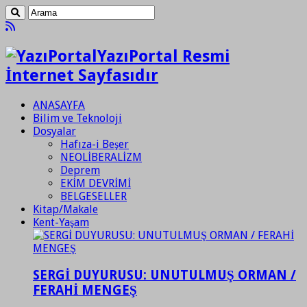
YazıPortal Resmi
İnternet Sayfasıdır
ANASAYFA
Bilim ve Teknoloji
Dosyalar
Hafıza-i Beşer
NEOLİBERALİZM
Deprem
EKİM DEVRİMİ
BELGESELLER
Kitap/Makale
Kent-Yaşam
SERGİ DUYURUSU: UNUTULMUŞ ORMAN /
FERAHİ MENGEŞ