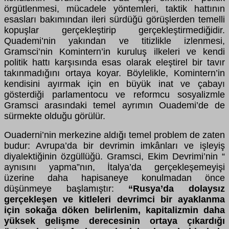
örgütlenmesi, mücadele yöntemleri, taktik hattının
esasları bakımından ileri sürdüğü görüşlerden temelli
kopuşlar gerçekleştirip gerçekleştirmediğidir.
Quademi’nin yakından ve titizlikle izlenmesi,
Gramsci’nin Komintern’in kuruluş ilkeleri ve kendi
politik hattı karşısında esas olarak eleştirel bir tavır
takınmadığını ortaya koyar. Böylelikle, Komintern’in
kendisini ayırmak için en büyük inat ve çabayı
gösterdiği parlamentocu ve reformcu sosyalizmle
Gramsci arasındaki temel ayrımın Ouademi’de de
sürmekte olduğu görülür.
Ouaderni’nin merkezine aldığı temel problem de zaten
budur: Avrupa’da bir devrimin imkânları ve işleyiş
diyalektiğinin özgüllüğü. Gramsci, Ekim Devrimi’nin “
aynısını yapma”nın, İtalya’da gerçekleşemeyişi
üzerine daha hapisaneye konulmadan önce
düşünmeye başlamıştır:
“Rusya’da dolaysız
gerçekleşen ve kitleleri devrimci bir ayaklanma
için sokağa döken belirlenim, kapitalizmin daha
yüksek gelişme derecesinin ortaya çıkardığı