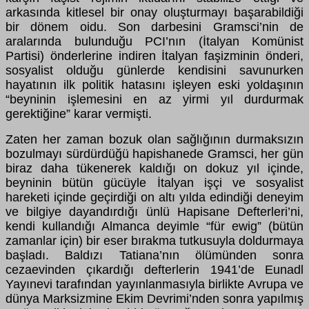
arkasında kitlesel bir onay oluşturmayı başarabildiği
bir dönem oidu. Son darbesini Gramsci’nin de
aralarında bulunduğu PCI’nın (İtalyan Komünist
Partisi) önderlerine indiren İtalyan faşizminin önderi,
sosyalist olduğu günlerde kendisini savunurken
hayatının ilk politik hatasını işleyen eski yoldaşının
“beyninin işlemesini en az yirmi yıl durdurmak
gerektiğine” karar vermişti.
Zaten her zaman bozuk olan sağlığının durmaksızın
bozulmayı sürdürdüğü hapishanede Gramsci, her gün
biraz daha tükenerek kaldığı on dokuz yıl içinde,
beyninin bütün gücüyle İtalyan işçi ve sosyalist
hareketi içinde geçirdiği on altı yılda edindiği deneyim
ve bilgiye dayandırdığı ünlü Hapisane Defterleri’ni,
kendi kullandığı Almanca deyimle “für ewig” (bütün
zamanlar için) bir eser bırakma tutkusuyla doldurmaya
başladı. Baldızı Tatiana’nın ölümünden sonra
cezaevinden çıkardığı defterlerin 1941’de Eunadl
Yayınevi tarafından yayınlanmasıyla birlikte Avrupa ve
dünya Marksizmine Ekim Devrimi’nden sonra yapılmış