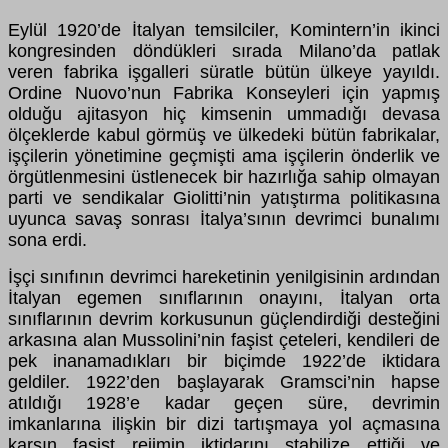
Eylül 1920’de İtalyan temsilciler, Komintern’in ikinci
kongresinden döndükleri sırada Milano’da patlak
veren fabrika işgalleri süratle bütün ülkeye yayıldı.
Ordine Nuovo’nun Fabrika Konseyleri için yapmış
olduğu ajitasyon hiç kimsenin ummadığı devasa
ölçeklerde kabul görmüş ve ülkedeki bütün fabrikalar,
işçilerin yönetimine geçmişti ama işçilerin önderlik ve
örgütlenmesini üstlenecek bir hazırlığa sahip olmayan
parti ve sendikalar Giolitti’nin yatıştırma politikasına
uyunca savaş sonrası İtalya’sının devrimci bunalımı
sona erdi.
İşçi sınıfının devrimci hareketinin yenilgisinin ardından
İtalyan egemen sınıflarının onayını, İtalyan orta
sınıflarının devrim korkusunun güçlendirdiği desteğini
arkasına alan Mussolini’nin faşist çeteleri, kendileri de
pek inanamadıkları bir biçimde 1922’de iktidara
geldiler. 1922’den başlayarak Gramsci’nin hapse
atıldığı 1928’e kadar geçen süre, devrimin
imkanlarına ilişkin bir dizi tartışmaya yol açmasına
karşın faşist rejimin iktidarını stabilize ettiği ve