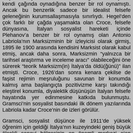
kendi çağında oynadığına benzer bir rol oynamıştı.
Ancak bu benzerlik sadece bir idealist felsefe
geleneğinin kurumsallaşmasıyla sınırlıydı. Hegel’den
çok farklı bir çağda yaşamakta olan Croce, felsefe
dünyasına, İtalyan sosyalist hareketi içinde
Plehanov’a benzer bir rol oynamış olan Antonio
Labriola’nın Marksizminin bir izleyicisi olarak girmiş,
1895 ile 1900 arasında kendisini Marksist olarak kabul
etmiş, ancak daha sonra, Marksizmin “yalnızca bir
tarihsel araştırma ve inceleme aracı” olabileceğini öne
sürerek “teorik Marksizm(in) İtalya’da öldü(ğünü)” ilan
etmişti. Croce, 1926’dan sonra kenara çekilse de
faşist rejimin meşruluğunu savunan bir konumda
kalmış ama başlangıçta pozitivizme karşı takındığı
eleştirel konumla, diyalektik düşünüşün İtalyan felsefe
hayatında yer edinmesine katkıda bulunmuştu.
Gramsci’nin sosyalist basındaki ilk dönem yazılarında
Labriola kadar Croce’nin de izleri görülür.
Gramsci, sosyalist düşünce ile 1911’de yüksek
öğrenim için geldiği İtalya’nın kuzeyindeki geniş büyük