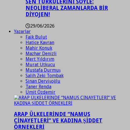
SEN TÜRKÜLERİNİ SÖYLE:
NEOLİBERAL ZAMANLARDA BİR
DİYOJEN!
29/06/2026
Yazarlar
Faik Bulut
Hatice Kavran
Mahir Konuk
Mazhar Denizli
Mert Yıldırım
Murat Utkucu
Mustafa Durmuş
Salih Zeki Tombak
Sinan Dervişoğlu
Taner Renda
Ümit Özdemir
ARAP ÜLKELERİNDE “NAMUS
CİNAYETLERİ” VE KADINA ŞİDDET
ÖRNEKLERİ