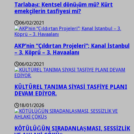
Tarlabaşı: Kentsel dönüşüm mü? Kürt
emekçilerin tasfiyesi mi?
06/02/2021
AKP’nin “Çıldırtan Projeleri”; Kanal İstanbul
– 3. Köprü – 3. Havaalanı
06/02/2021
KÜLTÜREL TANIMA SİYASİ TASFİYE PLANI
DEVAM EDİYOR.
18/01/2026
KÖTÜLÜĞÜN SIRADANLAŞMASI, SESSİZLİK