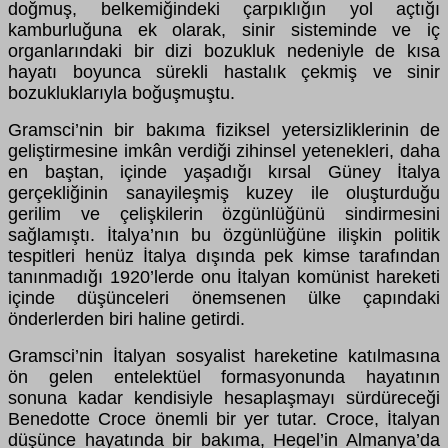
doğmuş, belkemiğindeki çarpıklığın yol açtığı
kamburluğuna ek olarak, sinir sisteminde ve iç
organlarındaki bir dizi bozukluk nedeniyle de kısa
hayatı boyunca sürekli hastalık çekmiş ve sinir
bozukluklarıyla boğuşmuştu.
Gramsci’nin bir bakıma fiziksel yetersizliklerinin de
geliştirmesine imkân verdiği zihinsel yetenekleri, daha
en baştan, içinde yaşadığı kırsal Güney İtalya
gerçekliğinin sanayileşmiş kuzey ile oluşturduğu
gerilim ve çelişkilerin özgünlüğünü sindirmesini
sağlamıştı. İtalya’nın bu özgünlüğüne ilişkin politik
tespitleri henüz İtalya dışında pek kimse tarafından
tanınmadığı 1920’lerde onu İtalyan komünist hareketi
içinde düşünceleri önemsenen ülke çapındaki
önderlerden biri haline getirdi.
Gramsci’nin İtalyan sosyalist hareketine katılmasına
ön gelen entelektüel formasyonunda hayatının
sonuna kadar kendisiyle hesaplaşmayı sürdüreceği
Benedotte Croce önemli bir yer tutar. Croce, İtalyan
düşünce hayatında bir bakıma, Hegel’in Almanya’da