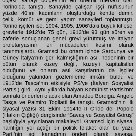
ölçekli sanayi bölgesinin en önemli merkezi oian
Torino’da tanıştı. Sanayide çalışan işçi nüfusunun
yüzde 40’ını kadınlann oluşturduğu kentte demir,
çelik, kömür ve gemi yapım sanayileri toplanmıştı.
Torino işçileri ise, 1904, 1905, 1906’daki büyük kitlesel
grevlerle 1912’de 75 gün, 1913’de 93 gün süren ve
zaferle sonuçlanan genel grevi yürütmüş ve İtalyan
proletaryasının en mücadeleci kesimi olarak
tanınmışlardı. Gramsci bu ortam içinde Sardunya ve
Güney İtalya’nın geri kalmışlığının asıl nedeninin bir
bütün olarak kuzey değil, kuzeyli kapitalistler
olduğunu ve onların asıl karşıtlarının da işçiler
olduğunu yakından gözlemleme imkânı buldu ve
1912’de Tasca’nın etkisiyle PS’ye (İtalyan Sosyalist
Partisi) girdi. Aynı yıllarda halyan Komünist Partisi’nm
sonraki önderleri olacak olan Amadeo Bordiga, Angelo
Tasça ve Palmiro Togliatti ile tanıştı. Gramsci’nin ilk
siyasal yazısı 31 Ekim 1914’te II Grido del Popolo
(Halkın Çığlığı) dergisinde “Savaş ve Sosyalist Görüş”
başlığıyla yayınlanan makaleydi. Gramsci için siyasal
hamlığın yol açtığı bir politik felaket olan bu yazı,
Parti’nin sol kanadının önderi olarak savaşa,