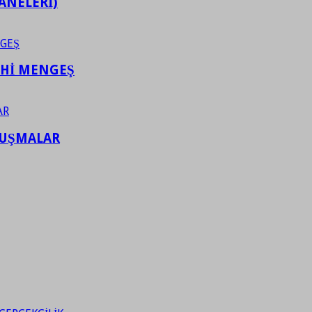
ANELERİ)
AHİ MENGEŞ
LUŞMALAR