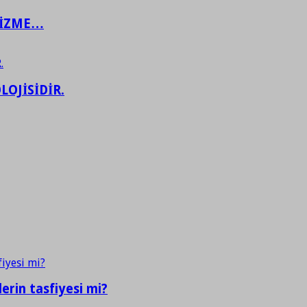
ŞİZME…
LOJİSİDİR.
erin tasfiyesi mi?