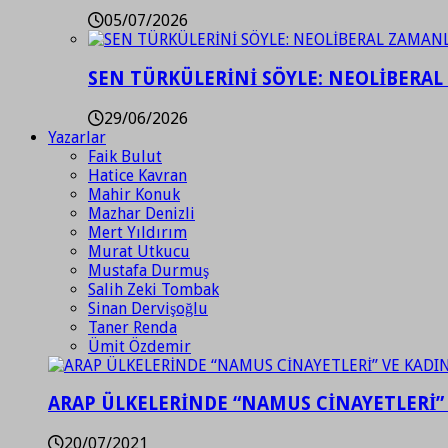
05/07/2026
SEN TÜRKÜLERİNİ SÖYLE: NEOLİBERAL
29/06/2026
Yazarlar
Faik Bulut
Hatice Kavran
Mahir Konuk
Mazhar Denizli
Mert Yıldırım
Murat Utkucu
Mustafa Durmuş
Salih Zeki Tombak
Sinan Dervişoğlu
Taner Renda
Ümit Özdemir
ARAP ÜLKELERİNDE “NAMUS CİNAYETLERİ”
20/07/2021