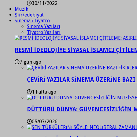
30/11/2022
Müzik
Şiir/edebiyat
Sinema /Tiyatro
Sinema Yazıları
Tiyatro Yazıları
RESMİ İDEOLOJİYE SİYASAL İSLAMCI ÇİTİLE
7 gün ago
ÇEVİRİ YAZILAR SİNEMA ÜZERİNE BAZI 
1 hafta ago
DÜTTÜRÜ DÜNYA: GÜVENCESİZLİĞİN M
05/07/2026