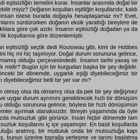
i eşitsizliğin temelini kurar. İnsanlar arasında doğal bir
ilir miyiz? Doğanın koşulları eşitliğin koşullarıdır, kaldı
 insan istese burada doğayla hesaplaşamaz mı? Evet,
larını sürdürürken doğanın eksik yarattığı bireylere de
lılara göre çok azdır. İnsanın eşitsizliği doğadan ya da
ik koşullarına göre düzenlemiştir.
an eşitsizliği seçtik dedi Rousseau gibi, kimi de Hobbes
erini hiç mi hiç taşımıyor. Doğal durum sorununa gelince,
amamış olduğu çerçevesindedir. İnsanın tarihi yavaş ve
 midir? Bugün için bir kurgudan başka bir şey değildir.
nceki bir dönemde, uygarlık eşiği diyebileceğimiz bir
yebileceğimiz belli bir yer var mı?
um olmuş olsa da olmamış olsa da pek bir şey değişmez
ve uygar durum ayrımını gerektirecek hızlı bir dönüşüm
 olduğu sorununa gelince, böylesi bir hızlı dönüşümün
nemler ayırmak olanaksızdır. Bireyin yaşamında da öyle
ızda mutsuzluk gibi görünür. İnsan hiçbir dönemde tam
luk koşullarını iç içe yaşamıştır. En basit koşullarda
luğu aratmış, bir mutluluk onda bir mutsuzluğa kapı
muş, bunun üzerine toprağa yerleşme ve tarımı başlatma