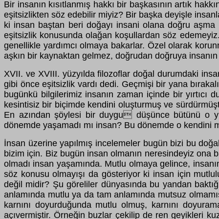
Bir insanın kısıtlanmış hakkı bir başkasının artık hakkın
eşitsizlikten söz edebilir miyiz? Bir başka deyişle insanl
ki insan baştan beri doğayı insani olana doğru aşm
eşitsizlik konusunda olağan koşullardan söz edemeyiz. 
genellikle yardımcı olmaya bakarlar. Özel olarak korunm
aşkın bir kaynaktan gelmez, doğrudan doğruya insanın ke
XVII. ve XVIII. yüzyılda filozoflar doğal durumdaki ins
gibi önce eşitsizlik vardı dedi. Geçmişi bir yana bıraka
bugünkü bilgilerimiz insanın zaman içinde bir yırtıcı
kesintisiz bir biçimde kendini oluşturmuş ve sürdürmüşt
En azından şöylesi bir duygu düşünce bütünü o yüzyı
dönemde yaşamadı mı insan? Bu dönemde o kendini mutl
İnsan üzerine yapılmış incelemeler bugün bizi bu doğ
bizim için. Biz bugün insan olmanın neresindeyiz ona 
olmadı insan yaşamında. Mutlu olmaya gelince, insanı
söz konusu olmayışı da gösteriyor ki insan için mutlu
değil midir? Şu göreliler dünyasında bu yandan baktı
anlamında mutlu ya da tam anlamında mutsuz olmamıştır
karnını doyurduğunda mutlu olmuş, karnını doyurama
açıvermiştir. Örneğin buzlar çekilip de ren geyikleri