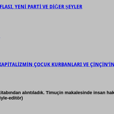
LASI, YENİ PARTİ VE DİĞER ŞEYLER
.
KAPİTALİZMİN ÇOCUK KURBANLARI VE ÇİNÇİN’İN 
tabından alıntıladık. Timuçin makalesinde insan hakla
yle-editör)