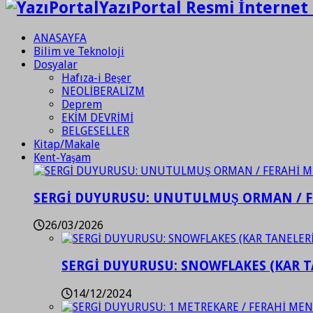
YazıPortal Resmi İnternet 
ANASAYFA
Bilim ve Teknoloji
Dosyalar
Hafıza-i Beşer
NEOLİBERALİZM
Deprem
EKİM DEVRİMİ
BELGESELLER
Kitap/Makale
Kent-Yaşam
SERGİ DUYURUSU: UNUTULMUŞ ORMAN / 
26/03/2026
SERGİ DUYURUSU: SNOWFLAKES (KAR T
14/12/2024