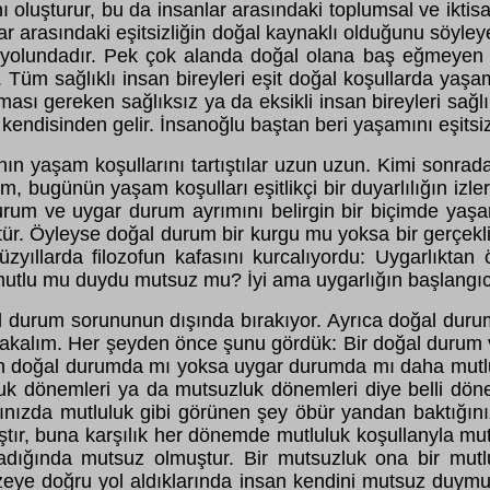
ı oluşturur, bu da insanlar arasındaki toplumsal ve iktisad
ar arasındaki eşitsizliğin doğal kaynaklı olduğunu söyleyeb
a yolundadır. Pek çok alanda doğal olana baş eğmeyen
Tüm sağlıklı insan bireyleri eşit doğal koşullarda yaşam
ası gereken sağlıksız ya da eksikli insan bireyleri sağlık
ndisinden gelir. İnsanoğlu baştan beri yaşamını eşitsizl
anın yaşam koşullarını tartıştılar uzun uzun. Kimi sonrad
lım, bugünün yaşam koşulları eşitlikçi bir duyarlılığın izl
 durum ve uygar durum ayrımını belirgin bir biçimde yaş
ür. Öyleyse doğal durum bir kurgu mu yoksa bir gerçeklik
llarda filozofun kafasını kurcalıyordu: Uygarlıktan ö
u mu duydu mutsuz mu? İyi ama uygarlığın başlangıcı di
al durum sorununun dışında bırakıyor. Ayrıca doğal dur
bakalım. Her şeyden önce şunu gördük: Bir doğal durum 
n doğal durumda mı yoksa uygar durumda mı daha mutlu
luk dönemleri ya da mutsuzluk dönemleri diye belli dö
ğınızda mutluluk gibi görünen şey öbür yandan baktığın
, buna karşılık her dönemde mutluluk koşullanyla mutsuz
dığında mutsuz olmuştur. Bir mutsuzluk ona bir mutlu
 kuzeye doğru yol aldıklarında insan kendini mutsuz duy