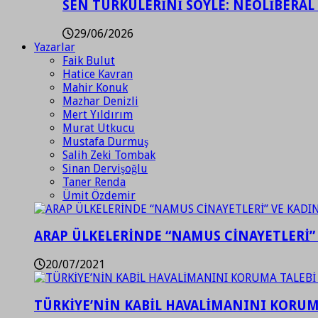
SEN TÜRKÜLERİNİ SÖYLE: NEOLİBERAL
29/06/2026
Yazarlar
Faik Bulut
Hatice Kavran
Mahir Konuk
Mazhar Denizli
Mert Yıldırım
Murat Utkucu
Mustafa Durmuş
Salih Zeki Tombak
Sinan Dervişoğlu
Taner Renda
Ümit Özdemir
ARAP ÜLKELERİNDE “NAMUS CİNAYETLERİ”
20/07/2021
TÜRKİYE’NİN KABİL HAVALİMANINI KORUMA