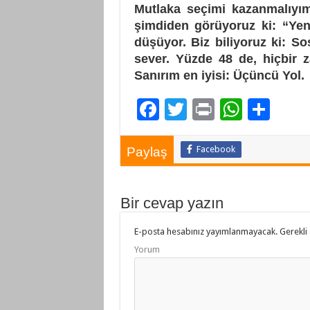
Mutlaka seçimi kazanmalıyı
şimdiden görüyoruz ki: “Ye
düşüyor. Biz biliyoruz ki: So
sever. Yüzde 48 de, hiçbir 
Sanırım en iyisi: Üçüncü Yol.
F
T
Pr
W
P
ac
wi
in
h
a
e
tt
t
at
yl
Facebook
Paylaş
b
er
sA
aş
o
p
Bir cevap yazın
o
p
E-posta hesabınız yayımlanmayacak.
Gerekli 
k
Yorum