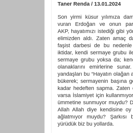
Taner Renda / 13.01.2024
Son yirmi küsur yılımıza da
vuran Erdoğan ve onun part
AKP, hayatımızı istediği gibi y
elimizden aldı. Zaten amaç d
faşist darbesi de bu nedenle
iktidar, kendi sermaye grubu il
sermaye grubu yoksa da; kendi
olanaklarını emirlerine sun
yandaşları bu “Hayatın olağan a
bükerek; sermayenin başına ge
kadar hedeften sapma. Zaten 
varsa İslamiyet için kullanmıy
ümmetine sunmuyor muydu? De
Allah Allah diye kendisine oy 
ağlatmıyor muydu? Şarkısı b
yürüdük biz bu yollarda.