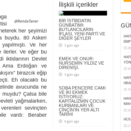
İlişkili içerikler
mga
BİR İSTİBDATIN
@RendaTaner
isi
GÜ
GÜNBATIMI:
BUTLANCILARIN
öneterek her şeyimizi
İFLASI, YENİ PARTİ VE
HAFI
a buydu. 80 Askeri
DİĞER ŞEYLER
EMP
 yapılmıştı. Ve her
3 gün ago
28
e ilerler. Ve eğer bu
HAFI
 iktidarının Devlet
EMEK VE ONUR:
YÖN
NURSEMİN YILDIZ VE
ar. Ama Erdoğan ve
DİRENİŞİ.
30
kışını” birazcık eğip
5 gün ago
HAFI
çti. Eh olacaktı bu
HRA
elinde avucunda ne
SOBA PENCERE CAMI
19
VE İKİ EKMEK
or muydu? Çalsa bile
İSTİYORUZ:
HAY
vleti yağmalarken,
KAPİTALİZMİN ÇOCUK
MAH
KURBANLARI VE
verenleri sevinçten
ÇİNÇİN’İN YER ALTI
20
TARİHİ
ile vardı: Beraber
HÜS
6 gün ago
21