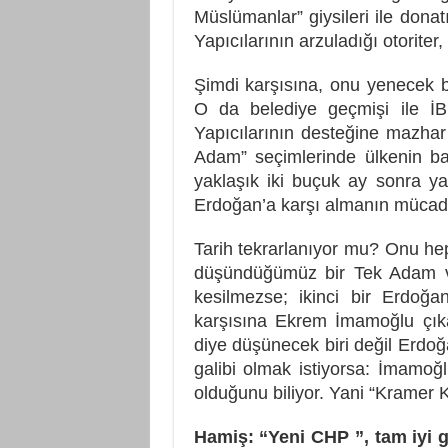
Müslümanlar” giysileri ile donat
Yapıcılarının arzuladığı otorite
Şimdi karşısına, onu yenecek b
O da belediye geçmişi ile İ
Yapıcılarının desteğine mazha
Adam” seçimlerinde ülkenin ba
yaklaşık iki buçuk ay sonra ya
Erdoğan’a karşı almanın mücade
Tarih tekrarlanıyor mu? Onu hep 
düşündüğümüz bir Tek Adam va
kesilmezse; ikinci bir Erdoğa
karşısına Ekrem İmamoğlu çık
diye düşünecek biri değil Erdo
galibi olmak istiyorsa: İmamo
olduğunu biliyor. Yani “Kramer 
Hamiş: “Yeni CHP ”, tam iyi g