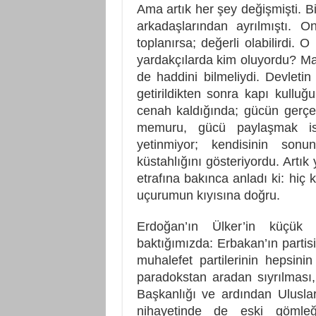
Ama artık her şey değişmişti. Bir
arkadaşlarından ayrılmıştı. 
toplanırsa; değerli olabilirdi. O
yardakçılarda kim oluyordu? M
de haddini bilmeliydi. Devletin
getirildikten sonra kapı kulluğu
cenah kaldığında; gücün gerçe
memuru, gücü paylaşmak ist
yetinmiyor; kendisinin son
küstahlığını gösteriyordu. Artık
etrafına bakınca anladı ki: hiç
uçurumun kıyısına doğru.
Erdoğan’ın Ülker’in küçük
baktığımızda: Erbakan’ın partis
muhalefet partilerinin hepsin
paradokstan aradan sıyrılması
Başkanlığı ve ardından Uluslarar
nihayetinde de eski gömleğ