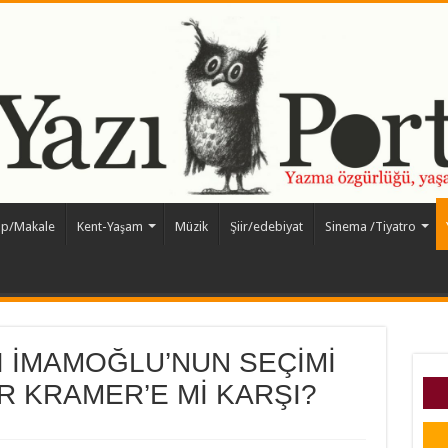
ap/Makale
Kent-Yaşam
Müzik
Şiir/edebiyat
Sinema /Tiyatro
 İMAMOĞLU’NUN SEÇİMİ
R KRAMER’E Mİ KARŞI?