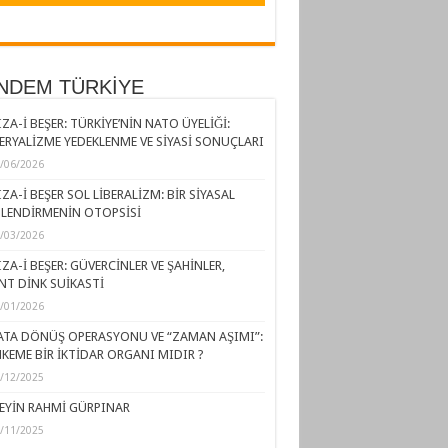
NDEM TÜRKİYE
ZA-İ BEŞER: TÜRKİYE’NİN NATO ÜYELİĞİ:
ERYALİZME YEDEKLENME VE SİYASİ SONUÇLARI
/06/2026
ZA-İ BEŞER SOL LİBERALİZM: BİR SİYASAL
LENDİRMENİN OTOPSİSİ
/03/2026
ZA-İ BEŞER: GÜVERCİNLER VE ŞAHİNLER,
NT DİNK SUİKASTİ
/01/2026
ATA DÖNÜŞ OPERASYONU VE “ZAMAN AŞIMI”:
KEME BİR İKTİDAR ORGANI MIDIR ?
/12/2025
EYİN RAHMİ GÜRPINAR
/11/2025