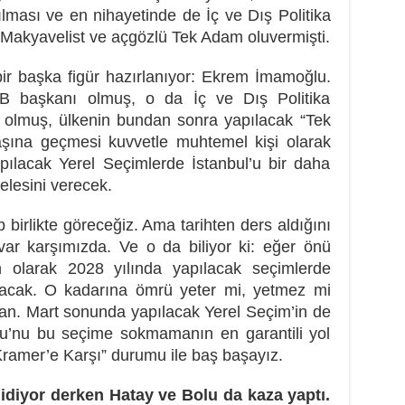
ılması ve en nihayetinde de İç ve Dış Politika
r, Makyavelist ve açgözlü Tek Adam oluvermişti.
ir başka figür hazırlanıyor: Ekrem İmamoğlu.
BB başkanı olmuş, o da İç ve Dış Politika
r olmuş, ülkenin bundan sonra yapılacak “Tek
şına geçmesi kuvvetle muhtemel kişi olarak
pılacak Yerel Seçimlerde İstanbul’u bir daha
lesini verecek.
birlikte göreceğiz. Ama tarihten ders aldığını
r karşımızda. Ve o da biliyor ki: eğer önü
n olarak 2028 yılında yapılacak seçimlerde
acak. O kadarına ömrü yeter mi, yetmez mi
ğan. Mart sonunda yapılacak Yerel Seçim’in de
ğlu’nu bu seçime sokmamanın en garantili yol
Kramer’e Karşı” durumu ile baş başayız.
idiyor derken Hatay ve Bolu da kaza yaptı.