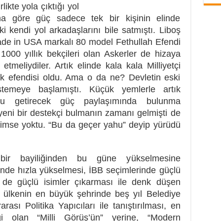
likte yola çıktığı yol
Ona göre güç sadece tek bir kişinin elinde
 ki kendi yol arkadaşlarını bile satmıştı. Liboş
ade in USA markalı 80 model Fethullah Efendi
 1000 yıllık bekçileri olan Askerler de hizaya
 etmeliydiler. Artık elinde kala kala Milliyetçi
k efendisi oldu. Ama o da ne? Devletin eski
emeye başlamıştı. Küçük yemlerle artık
unu getirecek güç paylaşımında bulunma
 yeni bir destekçi bulmanın zamanı gelmişti de
 kimse yoktu. “Bu da geçer yahu” deyip yürüdü
 bir bayiliğinden bu güne yükselmesine
inde hızla yükselmesi, İBB seçimlerinde güçlü
in de güçlü isimler çıkarması ile denk düşen
, ülkenin en büyük şehrinde beş yıl Belediye
ası Politika Yapıcıları ile tanıştırılması, en
i olan “Milli Görüş’ün” yerine, “Modern