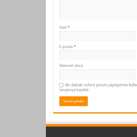
İsim
*
E-posta
*
İnternet sitesi
Bir dahaki sefere yorum yaptığımda kulla
tarayıcıya kaydet.