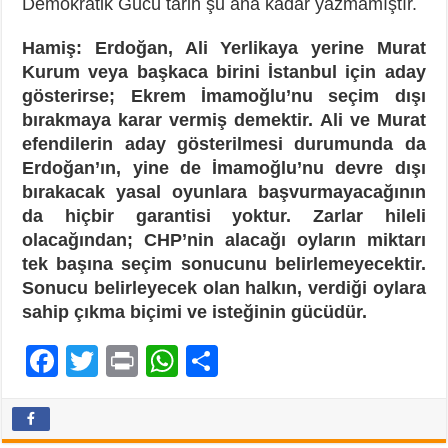
Demokratik Gücü tarih şu ana kadar yazmamıştır.
Hamiş: Erdoğan, Ali Yerlikaya yerine Murat
Kurum veya başkaca birini İstanbul için aday
gösterirse; Ekrem İmamoğlu’nu seçim dışı
bırakmaya karar vermiş demektir. Ali ve Murat
efendilerin aday gösterilmesi durumunda da
Erdoğan’ın, yine de İmamoğlu’nu devre dışı
bırakacak yasal oyunlara başvurmayacağının
da hiçbir garantisi yoktur. Zarlar hileli
olacağından; CHP’nin alacağı oyların miktarı
tek başına seçim sonucunu belirlemeyecektir.
Sonucu belirleyecek olan halkın, verdiği oylara
sahip çıkma biçimi ve isteğinin gücüdür.
F
T
Pr
W
P
ac
wi
in
h
a
e
tt
t
at
yl