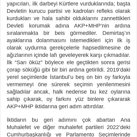
yapıcıları, ilk darbeyi Kürtlere vurduklarında; başta
Devletin kurucu partisi ve kadroları refleks olarak
kurdukları ve hala sahibi olduklarını zannettikleri
Devleti korumak adına AKP+MHP’nin ardına
sıralanmakta bir beis görmediler. Demirtaş’ın
ayaklarına dolanmasını istemedikleri için ilk iş
olarak uydurma gerekçelerle hapsedilmesine de
ağızlarının içinde lafı geveleyerek karşı çıkmadılar.
İlk “Sarı öküz” böylece ele geçtikten sonra gerisi
çorap söküğü gibi bir biri ardına getirildi. 2019’daki
yerel seçimlerde İstanbul’u beş on bin oy farkıyla
vermemeyi öne sürerek seçimin yenilenmesini
sağladılar ancak, halk nedense bu kez oylarına
sahip çıkarak, oy farkını yüz binlere çıkararak
AKP+MHP iktidarına geri adım attırdılar.
İktidarın bu geri adımını çok abartan Ana
Muhalefet ve diğer muhalefet partileri 2022’deki
Cumhurbaşkanlığı ve Parlamento Seçimlerinde