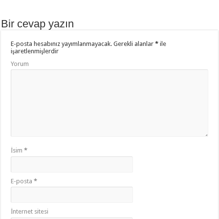
b
er
sA
aş
o
p
Bir cevap yazın
o
p
E-posta hesabınız yayımlanmayacak.
Gerekli alanlar
*
ile
k
işaretlenmişlerdir
Yorum
İsim
*
E-posta
*
İnternet sitesi