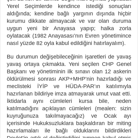
Yerel Seçimlerde kendince istediği sonuçları
aldığında; kendine bağlı yargının dışında hiçbir
kurumu dikkate almayacak ve var olan duruma
uygun yeni bir Anayasa yapıp; halka zorla
oylatacak (1982 Anayasası’nın Evren yönetimince
nasıl yüzde 82 oyla kabul edildiğini hatırlayalım).
Bu durumun değişebileceğinin işaretleri de yavaş
yavaş ortaya çıkmakta. Yeni seçilen CHP Genel
Başkanı ve yönetiminin ilk sınavı olan 12 askerin
öldürülmesi sonrası AKP+MHP’nin hazırladığı ve
meclisteki İYİP ve HÜDA-PAR’ın katılımıyla
hazırlanan bildiriye imza atmayarak umut vaat etti.
İktidarla aynı cümleleri kursa bile, neden
katılmadığını açıklayan cümleleri (mealen: sizin
kuyruğunuza takılmayacağız) ve Ocak ayı
içerisinde Hukuksuzluklara başkaldıran bir miting
hazırlamaları ile bağlı olduklarını bildirdikleri
Devlet’in artık el değiştirdiğini zımnen kabul etmiş