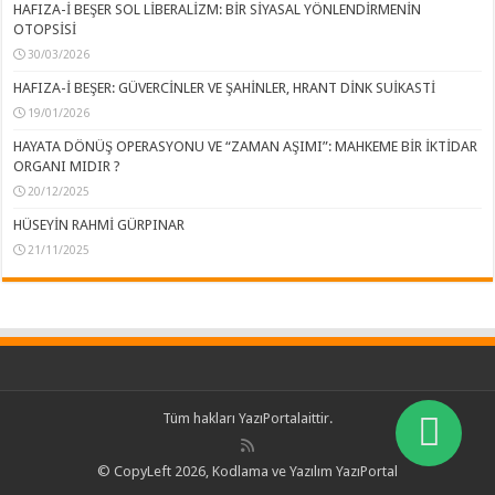
HAFIZA-İ BEŞER SOL LİBERALİZM: BİR SİYASAL YÖNLENDİRMENİN
OTOPSİSİ
30/03/2026
HAFIZA-İ BEŞER: GÜVERCİNLER VE ŞAHİNLER, HRANT DİNK SUİKASTİ
19/01/2026
HAYATA DÖNÜŞ OPERASYONU VE “ZAMAN AŞIMI”: MAHKEME BİR İKTİDAR
ORGANI MIDIR ?
20/12/2025
HÜSEYİN RAHMİ GÜRPINAR
21/11/2025
Tüm hakları
YazıPortal
aittir.
© CopyLeft 2026, Kodlama ve Yazılım YazıPortal