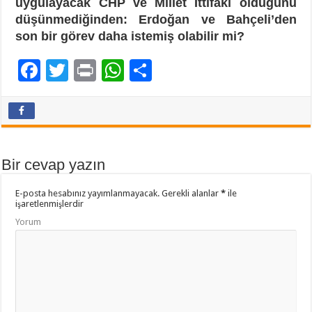
uygulayacak CHP ve Millet İttifakı olduğunu
düşünmediğinden: Erdoğan ve Bahçeli’den
son bir görev daha istemiş olabilir mi?
F
T
Pr
W
P
ac
wi
in
h
a
e
tt
t
at
yl
b
er
sA
aş
o
p
Bir cevap yazın
o
p
E-posta hesabınız yayımlanmayacak.
Gerekli alanlar
*
ile
k
işaretlenmişlerdir
Yorum