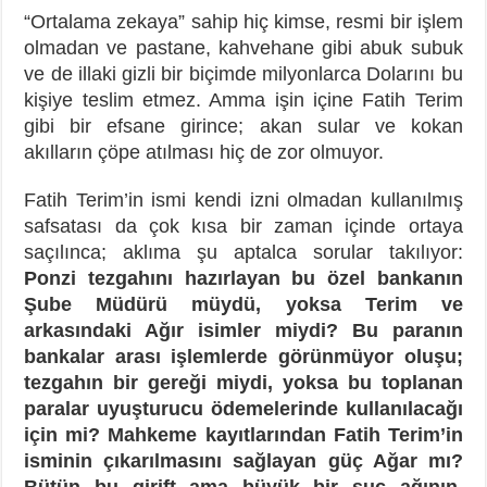
“Ortalama zekaya” sahip hiç kimse, resmi bir işlem
olmadan ve pastane, kahvehane gibi abuk subuk
ve de illaki gizli bir biçimde milyonlarca Dolarını bu
kişiye teslim etmez. Amma işin içine Fatih Terim
gibi bir efsane girince; akan sular ve kokan
akılların çöpe atılması hiç de zor olmuyor.
Fatih Terim’in ismi kendi izni olmadan kullanılmış
safsatası da çok kısa bir zaman içinde ortaya
saçılınca; aklıma şu aptalca sorular takılıyor:
Ponzi tezgahını hazırlayan bu özel bankanın
Şube Müdürü müydü, yoksa Terim ve
arkasındaki Ağır isimler miydi? Bu paranın
bankalar arası işlemlerde görünmüyor oluşu;
tezgahın bir gereği miydi, yoksa bu toplanan
paralar uyuşturucu ödemelerinde kullanılacağı
için mi? Mahkeme kayıtlarından Fatih Terim’in
isminin çıkarılmasını sağlayan güç Ağar mı?
Bütün bu girift ama büyük bir suç ağının,