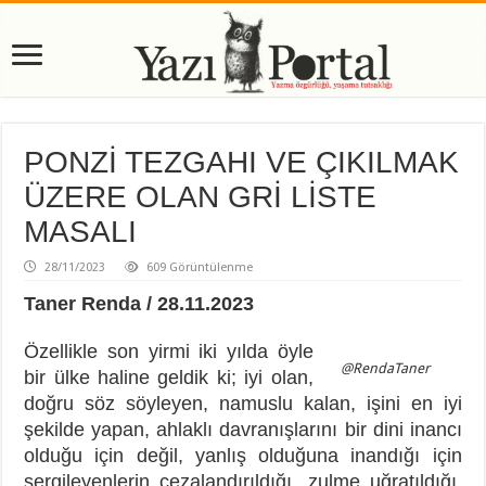
PONZİ TEZGAHI VE ÇIKILMAK
ÜZERE OLAN GRİ LİSTE
MASALI
28/11/2023
609 Görüntülenme
Taner Renda / 28.11.2023
Özellikle son yirmi iki yılda öyle
@RendaTaner
bir ülke haline geldik ki; iyi olan,
doğru söz söyleyen, namuslu kalan, işini en iyi
şekilde yapan, ahlaklı davranışlarını bir dini inancı
olduğu için değil, yanlış olduğuna inandığı için
sergileyenlerin cezalandırıldığı, zulme uğratıldığı,