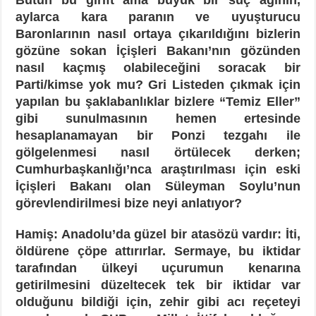
aylarca kara paranın ve uyuşturucu
Baronlarının nasıl ortaya çıkarıldığını bizlerin
gözüne sokan İçişleri Bakanı’nın gözünden
nasıl kaçmış olabileceğini soracak bir
Parti/kimse yok mu? Gri Listeden çıkmak için
yapılan bu şaklabanlıklar bizlere “Temiz Eller”
gibi sunulmasının hemen ertesinde
hesaplanamayan bir Ponzi tezgahı ile
gölgelenmesi nasıl örtülecek derken;
Cumhurbaşkanlığı’nca araştırılması için eski
İçişleri Bakanı olan Süleyman Soylu’nun
görevlendirilmesi bize neyi anlatıyor?
Hamiş: Anadolu’da güzel bir atasözü vardır: İti,
öldürene çöpe attırırlar. Sermaye, bu iktidar
tarafından ülkeyi uçurumun kenarına
getirilmesini düzeltecek tek bir iktidar var
olduğunu bildiği için, zehir gibi acı reçeteyi