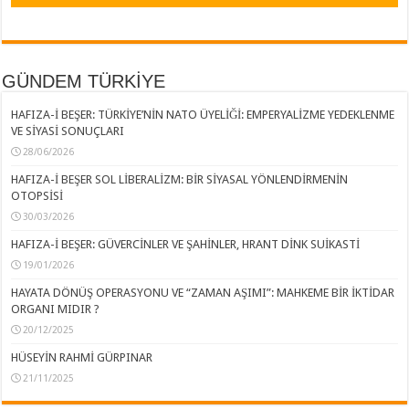
GÜNDEM TÜRKİYE
HAFIZA-İ BEŞER: TÜRKİYE’NİN NATO ÜYELİĞİ: EMPERYALİZME YEDEKLENME
VE SİYASİ SONUÇLARI
28/06/2026
HAFIZA-İ BEŞER SOL LİBERALİZM: BİR SİYASAL YÖNLENDİRMENİN
OTOPSİSİ
30/03/2026
HAFIZA-İ BEŞER: GÜVERCİNLER VE ŞAHİNLER, HRANT DİNK SUİKASTİ
19/01/2026
HAYATA DÖNÜŞ OPERASYONU VE “ZAMAN AŞIMI”: MAHKEME BİR İKTİDAR
ORGANI MIDIR ?
20/12/2025
HÜSEYİN RAHMİ GÜRPINAR
21/11/2025