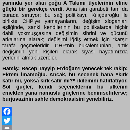
yanında yer alan çoğu A Takımı üyelerinin eline
güçlü bir gerekçe verdi.
Ama işin garabeti tam da
burada sırıtıyor: bu sağ politikayı, Kılıçdaroğlu ile
birlikte CHP’ye yamayanların, değişim sloganları
eşliğinde, sanki kendilerinin bu politikalarda hiçbir
dahli yokmuşçasına değişimin sihrini ve gücünü
arkalarına alarak; değişimi iğdiş etmek için “karşı”
tarafa geçmeleridir. CHP’nin bukalemunları, artık
değişimin yeni kişileri olarak siyasi hayatımızda
yerlerini almak üzereler.
Hamiş: Recep Tayyip Erdoğan’ı yenecek tek rakip:
Ekrem İmamoğlu. Ancak, bu seçenek bana “kırk
katır mı, yoksa kırk satır mı?” ikilemini hatırlatıyor.
Sol güçler, kendi seçeneklerini bu ülkenin
emekten yana namuslu güçlerine benimsetirlerse;
burjuvazinin sahte demokrasisini yenebiliriz.
Facebook
Twitter