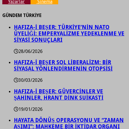
Yazarlar
Sinema
GÜNDEM TÜRKİYE
HAFIZA-İ BEŞER: TÜRKİYE’NİN NATO
ÜYELİĞİ: EMPERYALİZME YEDEKLENME VE
SİYASİ SONUÇLARI
28/06/2026
HAFIZA-İ BEŞER SOL LİBERALİZM: BİR
SİYASAL YÖNLENDİRMENİN OTOPSİSİ
30/03/2026
HAFIZA-İ BEŞER: GÜVERCİNLER VE
ŞAHİNLER, HRANT DİNK SUİKASTİ
19/01/2026
HAYATA DÖNÜŞ OPERASYONU VE “ZAMAN
AŞIMI”: MAHKEME BİR İKTİDAR ORGANI