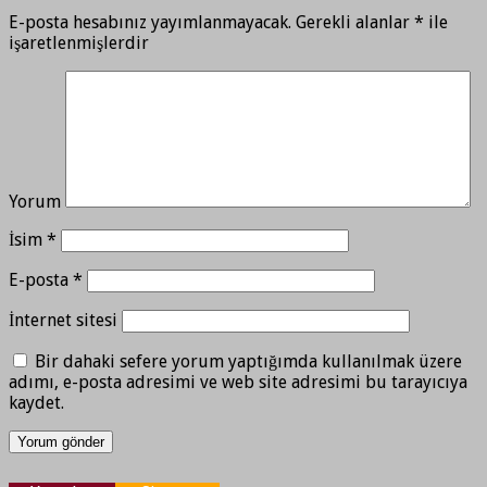
E-posta hesabınız yayımlanmayacak.
Gerekli alanlar
*
ile
işaretlenmişlerdir
Yorum
İsim
*
E-posta
*
İnternet sitesi
Bir dahaki sefere yorum yaptığımda kullanılmak üzere
adımı, e-posta adresimi ve web site adresimi bu tarayıcıya
kaydet.