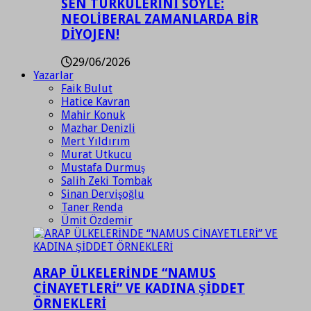
SEN TÜRKÜLERİNİ SÖYLE:
NEOLİBERAL ZAMANLARDA BİR
DİYOJEN!
29/06/2026
Yazarlar
Faik Bulut
Hatice Kavran
Mahir Konuk
Mazhar Denizli
Mert Yıldırım
Murat Utkucu
Mustafa Durmuş
Salih Zeki Tombak
Sinan Dervişoğlu
Taner Renda
Ümit Özdemir
ARAP ÜLKELERİNDE “NAMUS
CİNAYETLERİ” VE KADINA ŞİDDET
ÖRNEKLERİ