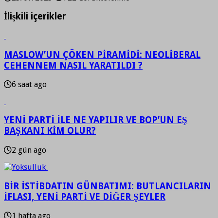
İlişkili içerikler
MASLOW’UN ÇÖKEN PİRAMİDİ: NEOLİBERAL
CEHENNEM NASIL YARATILDI ?
6 saat ago
YENİ PARTİ İLE NE YAPILIR VE BOP’UN EŞ
BAŞKANI KİM OLUR?
2 gün ago
BİR İSTİBDATIN GÜNBATIMI: BUTLANCILARIN
İFLASI, YENİ PARTİ VE DİĞER ŞEYLER
1 hafta ago