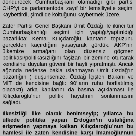
döndürecek Cumhurbaşkanı olamadığı gibi partisi
CHP’yi de parlamentoda zayıf bir temsiliyetle seçimi
kaybettirdi, şimdi de koltuğunu kaybetmek üzere.
Zafer Partisi Genel Başkanı Ümit Özdağ ile ikinci tur
Cumhurbaşkanlığı seçimi için yaptığı/yaptırıldığı
pazarlıkta: Kemal Kılıçdaroğlu, kantarın topuzunu
gerçekten kaçırdığını yaşayarak gördük. AKP’nin
ülkemize armağanı olan düzensiz göçmen
politikası/politikasızlığını faşizan bir zemine oturtarak
kendisine duyulan güveni bir hayli yıpratmıştı. Ancak
ağzında nedense bakla ıslanmayan Ümit Özdağ’ın
pazarlığın ( düşünsenize, Özdağ İçişleri Bakanı ve
MİT de kendisine bağlı: 90’ların ruhu hortlatılmış
olacaktı) arka kapılarını da basına açıklaması ile
Kılıçdaroğlu’nun politik hayatının sonlanmasını
sağladı.
İlkesizliği ilke olarak benimseyip; yıllarca bu
ülkede politika yapan Erdoğan’ın ustalığına
erişmeden yapmaya kalkan Kılıçdaroğlu’nun bu
hamlesi ile zaten kendisine karşı İmamoğlu’nun