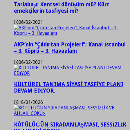
Tarlabaşı: Kentsel dönüşüm mü? Kürt
emekçilerin tasfiyesi mi?
06/02/2021
AKP’nin “Çıldırtan Projeleri”; Kanal İstanbul
– 3. Köprü – 3. Havaalanı
06/02/2021
KÜLTÜREL TANIMA SİYASİ TASFİYE PLANI
DEVAM EDİYOR.
18/01/2026
KÖTÜLÜĞÜN SIRADANLAŞMASI, SESSİZLİK