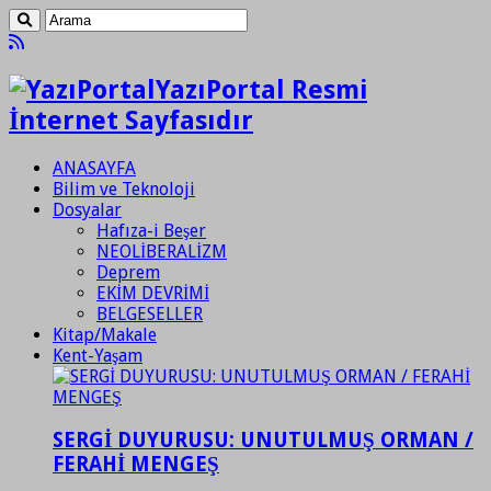
YazıPortal Resmi
İnternet Sayfasıdır
ANASAYFA
Bilim ve Teknoloji
Dosyalar
Hafıza-i Beşer
NEOLİBERALİZM
Deprem
EKİM DEVRİMİ
BELGESELLER
Kitap/Makale
Kent-Yaşam
SERGİ DUYURUSU: UNUTULMUŞ ORMAN /
FERAHİ MENGEŞ