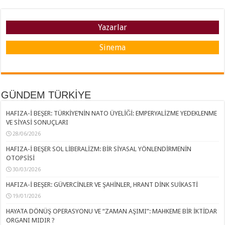
Yazarlar
Sinema
GÜNDEM TÜRKİYE
HAFIZA-İ BEŞER: TÜRKİYE’NİN NATO ÜYELİĞİ: EMPERYALİZME YEDEKLENME
VE SİYASİ SONUÇLARI
28/06/2026
HAFIZA-İ BEŞER SOL LİBERALİZM: BİR SİYASAL YÖNLENDİRMENİN
OTOPSİSİ
30/03/2026
HAFIZA-İ BEŞER: GÜVERCİNLER VE ŞAHİNLER, HRANT DİNK SUİKASTİ
19/01/2026
HAYATA DÖNÜŞ OPERASYONU VE “ZAMAN AŞIMI”: MAHKEME BİR İKTİDAR
ORGANI MIDIR ?