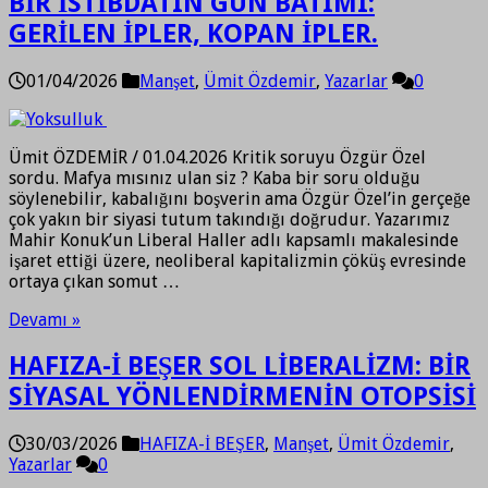
BİR İSTİBDATIN GÜN BATIMI:
GERİLEN İPLER, KOPAN İPLER.
01/04/2026
Manşet
,
Ümit Özdemir
,
Yazarlar
0
Ümit ÖZDEMİR / 01.04.2026 Kritik soruyu Özgür Özel
sordu. Mafya mısınız ulan siz ? Kaba bir soru olduğu
söylenebilir, kabalığını boşverin ama Özgür Özel’in gerçeğe
çok yakın bir siyasi tutum takındığı doğrudur. Yazarımız
Mahir Konuk’un Liberal Haller adlı kapsamlı makalesinde
işaret ettiği üzere, neoliberal kapitalizmin çöküş evresinde
ortaya çıkan somut …
Devamı »
HAFIZA-İ BEŞER SOL LİBERALİZM: BİR
SİYASAL YÖNLENDİRMENİN OTOPSİSİ
30/03/2026
HAFIZA-İ BEŞER
,
Manşet
,
Ümit Özdemir
,
Yazarlar
0