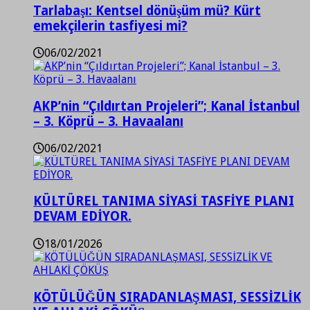
Tarlabaşı: Kentsel dönüşüm mü? Kürt
emekçilerin tasfiyesi mi?
06/02/2021
AKP’nin “Çıldırtan Projeleri”; Kanal İstanbul
– 3. Köprü – 3. Havaalanı
06/02/2021
KÜLTÜREL TANIMA SİYASİ TASFİYE PLANI
DEVAM EDİYOR.
18/01/2026
KÖTÜLÜĞÜN SIRADANLAŞMASI, SESSİZLİK