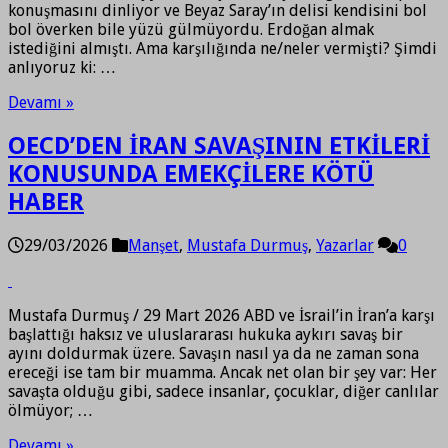
konuşmasını dinliyor ve Beyaz Saray’ın delisi kendisini bol
bol överken bile yüzü gülmüyordu. Erdoğan almak
istediğini almıştı. Ama karşılığında ne/neler vermişti? Şimdi
anlıyoruz ki: …
Devamı »
OECD’DEN İRAN SAVAŞININ ETKİLERİ
KONUSUNDA EMEKÇİLERE KÖTÜ
HABER
29/03/2026
Manşet
,
Mustafa Durmuş
,
Yazarlar
0
Mustafa Durmuş / 29 Mart 2026 ABD ve İsrail’in İran’a karşı
başlattığı haksız ve uluslararası hukuka aykırı savaş bir
ayını doldurmak üzere. Savaşın nasıl ya da ne zaman sona
ereceği ise tam bir muamma. Ancak net olan bir şey var: Her
savaşta olduğu gibi, sadece insanlar, çocuklar, diğer canlılar
ölmüyor; …
Devamı »