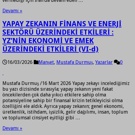
vermediği için İran’da devam eden …
Devamı »
YAPAY ZEKANIN FİNANS VE ENERJİ
SEKTÖRÜ ÜZERİNDEKİ ETKİLERİ :
YZ’NİN EKONOMİ VE EMEK
ÜZERİNDEKİ ETKİLERİ (VI-d)
16/03/2026
Manşet
,
Mustafa Durmuş
,
Yazarlar
0
Mustafa Durmuş /16 Mart 2026 Yapay zekayı incelediğimiz
bu yazı dizisinde sırasıyla; yapay zekanın yeni fakat
öncekilerden çok daha yıkıcı etkilere sahip olma
potansiyeline sahip bir finansal krizin tetikleyicisi olma
özelliğini ele aldık. Ayrıca yapay zekanın; genel ekonomi,
üretkenlik, istihdam, işsizlik, gelir dağılımı, insan, toplum
ve toplumsal cinsiyet eşitliği gibi …
Devamı »