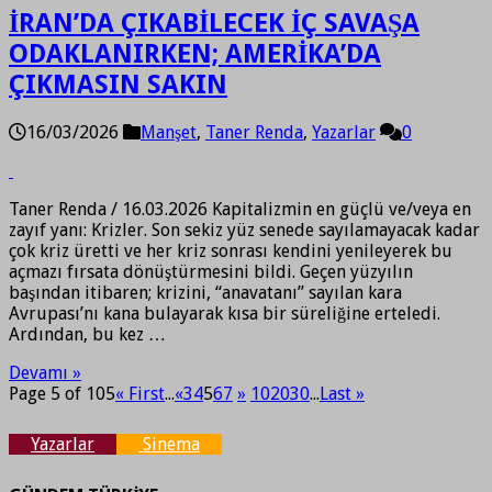
İRAN’DA ÇIKABİLECEK İÇ SAVAŞA
ODAKLANIRKEN; AMERİKA’DA
ÇIKMASIN SAKIN
16/03/2026
Manşet
,
Taner Renda
,
Yazarlar
0
Taner Renda / 16.03.2026 Kapitalizmin en güçlü ve/veya en
zayıf yanı: Krizler. Son sekiz yüz senede sayılamayacak kadar
çok kriz üretti ve her kriz sonrası kendini yenileyerek bu
açmazı fırsata dönüştürmesini bildi. Geçen yüzyılın
başından itibaren; krizini, “anavatanı” sayılan kara
Avrupası’nı kana bulayarak kısa bir süreliğine erteledi.
Ardından, bu kez …
Devamı »
Page 5 of 105
« First
...
«
3
4
5
6
7
»
10
20
30
...
Last »
Yazarlar
Sinema