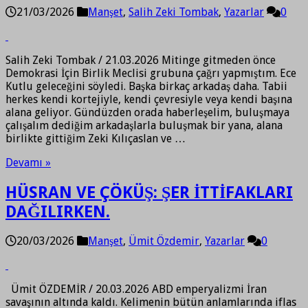
21/03/2026
Manşet
,
Salih Zeki Tombak
,
Yazarlar
0
Salih Zeki Tombak / 21.03.2026 Mitinge gitmeden önce
Demokrasi İçin Birlik Meclisi grubuna çağrı yapmıştım. Ece
Kutlu geleceğini söyledi. Başka birkaç arkadaş daha. Tabii
herkes kendi kortejiyle, kendi çevresiyle veya kendi başına
alana geliyor. Gündüzden orada haberleşelim, buluşmaya
çalışalım dediğim arkadaşlarla buluşmak bir yana, alana
birlikte gittiğim Zeki Kılıçaslan ve …
Devamı »
HÜSRAN VE ÇÖKÜŞ: ŞER İTTİFAKLARI
DAĞILIRKEN.
20/03/2026
Manşet
,
Ümit Özdemir
,
Yazarlar
0
Ümit ÖZDEMİR / 20.03.2026 ABD emperyalizmi İran
savaşının altında kaldı. Kelimenin bütün anlamlarında iflas