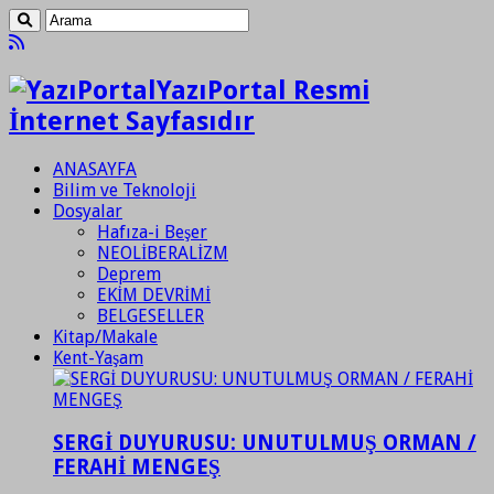
YazıPortal Resmi
İnternet Sayfasıdır
ANASAYFA
Bilim ve Teknoloji
Dosyalar
Hafıza-i Beşer
NEOLİBERALİZM
Deprem
EKİM DEVRİMİ
BELGESELLER
Kitap/Makale
Kent-Yaşam
SERGİ DUYURUSU: UNUTULMUŞ ORMAN /
FERAHİ MENGEŞ