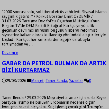
“2000 sonrası solu, sol liberal virüs zehirledi. Siyasal islama
saygınlık getirdi.” / Korkut Boratav Ümit ÖZDEMİR /
31.03.2026 Tartışma Dev Yol’cu Oğuzhan Müftüoğlu’nun
Birgün TV’de DEM Partili Ertuğrul Kürkçü’ye yönelik
geçmişin devrimci mirasını bugünün liberal reformist
siyasetine kalkan olarak kullandığı yönündeki eleştirileriyle
başladı. Kürkçü, her zamanki demagojik üslubuyla
tartışmadan ve …
Devamı »
GABAR DA PETROL BULMAK DA ARTIK
BİZİ KURTARMAZ
29/03/2026
Manşet
,
Taner Renda
,
Yazarlar
0
Taner Renda / 29.03.2026 Meşruiyet aramak için zorla Beyaz
Sarayda Trump ile buluşan Erdoğan’ın nedense o gün
konuşma hevesi hiç yoktu. Suç işlemiş çocuk gibi Trump’ın