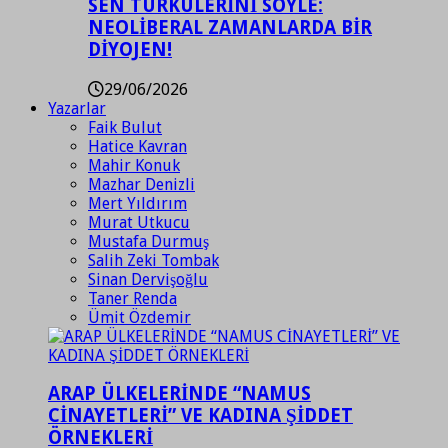
SEN TÜRKÜLERİNİ SÖYLE:
NEOLİBERAL ZAMANLARDA BİR
DİYOJEN!
29/06/2026
Yazarlar
Faik Bulut
Hatice Kavran
Mahir Konuk
Mazhar Denizli
Mert Yıldırım
Murat Utkucu
Mustafa Durmuş
Salih Zeki Tombak
Sinan Dervişoğlu
Taner Renda
Ümit Özdemir
ARAP ÜLKELERİNDE “NAMUS
CİNAYETLERİ” VE KADINA ŞİDDET
ÖRNEKLERİ