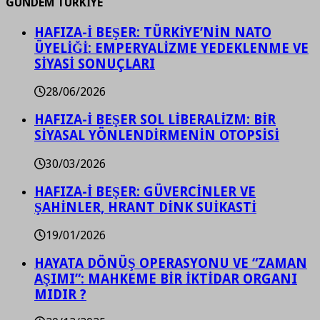
GÜNDEM TÜRKİYE
HAFIZA-İ BEŞER: TÜRKİYE’NİN NATO
ÜYELİĞİ: EMPERYALİZME YEDEKLENME VE
SİYASİ SONUÇLARI
28/06/2026
HAFIZA-İ BEŞER SOL LİBERALİZM: BİR
SİYASAL YÖNLENDİRMENİN OTOPSİSİ
30/03/2026
HAFIZA-İ BEŞER: GÜVERCİNLER VE
ŞAHİNLER, HRANT DİNK SUİKASTİ
19/01/2026
HAYATA DÖNÜŞ OPERASYONU VE “ZAMAN
AŞIMI”: MAHKEME BİR İKTİDAR ORGANI
MIDIR ?