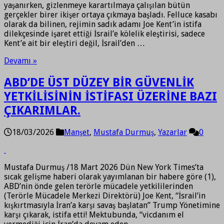
yaşanırken, gizlenmeye karartılmaya çalışılan bütün
gerçekler birer ikişer ortaya çıkmaya başladı. Felluce kasabı
olarak da bilinen, rejimin sadık adamı Joe Kent’in istifa
dilekçesinde işaret ettiği İsrail’e kölelik eleştirisi, sadece
Kent’e ait bir eleştiri değil, İsrail’den …
Devamı »
ABD’DE ÜST DÜZEY BİR GÜVENLİK
YETKİLİSİNİN İSTİFASI ÜZERİNE BAZI
ÇIKARIMLAR.
18/03/2026
Manşet
,
Mustafa Durmuş
,
Yazarlar
0
Mustafa Durmuş /18 Mart 2026 Dün New York Times’ta
sıcak gelişme haberi olarak yayımlanan bir habere göre (1),
ABD’nin önde gelen terörle mücadele yetkililerinden
(Terörle Mücadele Merkezi Direktörü) Joe Kent, “İsrail’in
kışkırtmasıyla İran’a karşı savaş başlatan” Trump Yönetimine
karşı çıkarak, istifa etti! Mektubunda, “vicdanım el