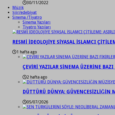
30/11/2022
Müzik
Şiir/edebiyat
Sinema /Tiyatro
Sinema Yazıları
Tiyatro Yazıları
RESMİ İDEOLOJİYE SİYASAL İSLAMCI ÇİTİLE
1 hafta ago
ÇEVİRİ YAZILAR SİNEMA ÜZERİNE BAZI 
2 hafta ago
DÜTTÜRÜ DÜNYA: GÜVENCESİZLİĞİN M
05/07/2026