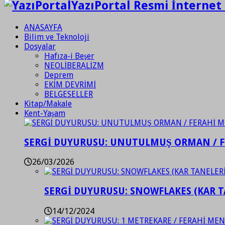
YazıPortal Resmi İnternet 
ANASAYFA
Bilim ve Teknoloji
Dosyalar
Hafıza-i Beşer
NEOLİBERALİZM
Deprem
EKİM DEVRİMİ
BELGESELLER
Kitap/Makale
Kent-Yaşam
SERGİ DUYURUSU: UNUTULMUŞ ORMAN / 
26/03/2026
SERGİ DUYURUSU: SNOWFLAKES (KAR T
14/12/2024