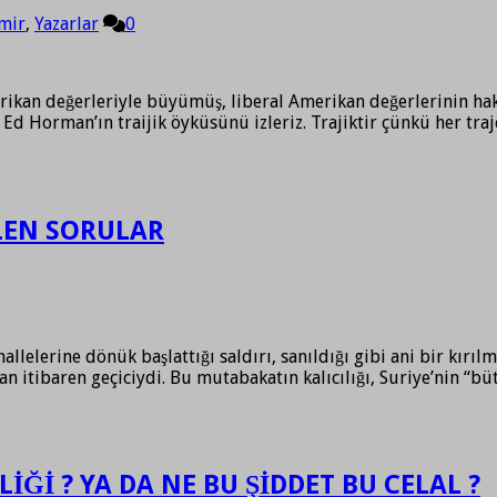
mir
,
Yazarlar
0
 değerleriyle büyümüş, liberal Amerikan değerlerinin hakimi
e Ed Horman’ın traijik öyküsünü izleriz. Trajiktir çünkü her 
ELEN SORULAR
lelerine dönük başlattığı saldırı, sanıldığı gibi ani bir kırıl
n itibaren geçiciydi. Bu mutabakatın kalıcılığı, Suriye’nin “b
Ğİ ? YA DA NE BU ŞİDDET BU CELAL ?