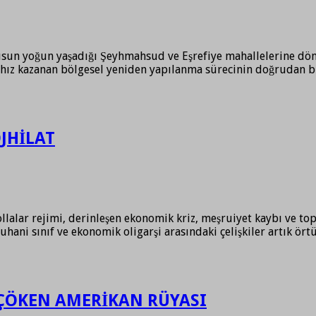
sun yoğun yaşadığı Şeyhmahsud ve Eşrefiye mahallelerine dönük s
 hız kazanan bölgesel yeniden yapılanma sürecinin doğrudan b
OJHİLAT
Mollalar rejimi, derinleşen ekonomik kriz, meşruiyet kaybı ve 
, ruhani sınıf ve ekonomik oligarşi arasındaki çelişkiler artık
E ÇÖKEN AMERİKAN RÜYASI