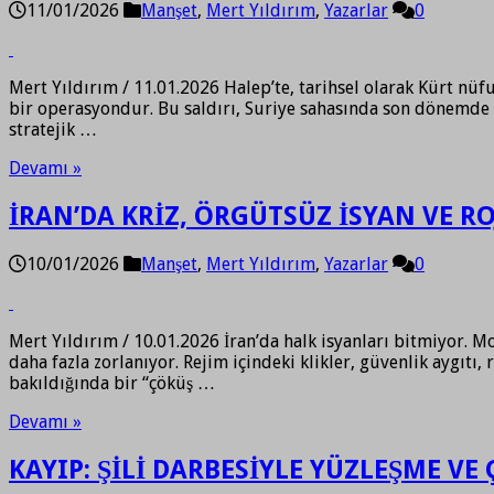
11/01/2026
Manşet
,
Mert Yıldırım
,
Yazarlar
0
Mert Yıldırım / 11.01.2026 Halep’te, tarihsel olarak Kürt nüfu
bir operasyondur. Bu saldırı, Suriye sahasında son dönemde
stratejik …
Devamı »
İRAN’DA KRİZ, ÖRGÜTSÜZ İSYAN VE R
10/01/2026
Manşet
,
Mert Yıldırım
,
Yazarlar
0
Mert Yıldırım / 10.01.2026 İran’da halk isyanları bitmiyor. 
daha fazla zorlanıyor. Rejim içindeki klikler, güvenlik aygıtı
bakıldığında bir “çöküş …
Devamı »
KAYIP: ŞİLİ DARBESİYLE YÜZLEŞME V