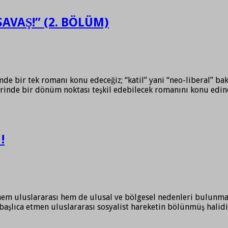
SAVAŞ!” (2. BÖLÜM)
de bir tek romanı konu edeceğiz; “katil” yani “neo-liberal” ba
iyerinde bir dönüm noktası teşkil edebilecek romanını konu ed
!
 hem uluslararası hem de ulusal ve bölgesel nedenleri bulunmakt
şlıca etmen uluslararası sosyalist hareketin bölünmüş halidir