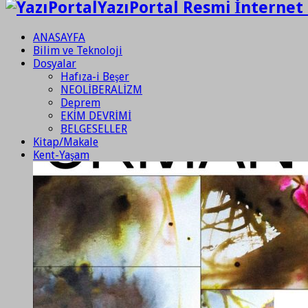
YazıPortal Resmi İnternet 
ANASAYFA
Bilim ve Teknoloji
Dosyalar
Hafıza-i Beşer
NEOLİBERALİZM
Deprem
EKİM DEVRİMİ
BELGESELLER
Kitap/Makale
Kent-Yaşam