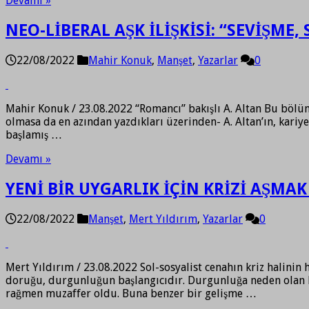
Devamı »
NEO-LİBERAL AŞK İLİŞKİSİ: “SEVİŞME, 
22/08/2022
Mahir Konuk
,
Manşet
,
Yazarlar
0
Mahir Konuk / 23.08.2022 “Romancı” bakışlı A. Altan Bu bölüm
olmasa da en azından yazdıkları üzerinden- A. Altan’ın, kar
başlamış …
Devamı »
YENİ BİR UYGARLIK İÇİN KRİZİ AŞMAK 
22/08/2022
Manşet
,
Mert Yıldırım
,
Yazarlar
0
Mert Yıldırım / 23.08.2022 Sol-sosyalist cenahın kriz halinin
doruğu, durgunluğun başlangıcıdır. Durgunluğa neden olan ba
rağmen muzaffer oldu. Buna benzer bir gelişme …