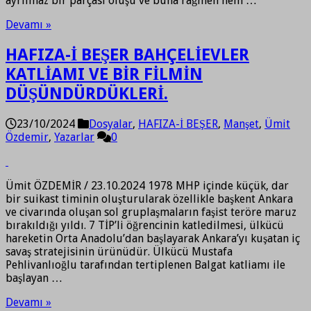
ayrılmaz bir parçası oluşu ve buna rağmen hem …
Devamı »
HAFIZA-İ BEŞER BAHÇELİEVLER
KATLİAMI VE BİR FİLMİN
DÜŞÜNDÜRDÜKLERİ.
23/10/2024
Dosyalar
,
HAFIZA-İ BEŞER
,
Manşet
,
Ümit
Özdemir
,
Yazarlar
0
Ümit ÖZDEMİR / 23.10.2024 1978 MHP içinde küçük, dar
bir suikast timinin oluşturularak özellikle başkent Ankara
ve civarında oluşan sol gruplaşmaların faşist teröre maruz
bırakıldığı yıldı. 7 TİP’li öğrencinin katledilmesi, ülkücü
hareketin Orta Anadolu’dan başlayarak Ankara’yı kuşatan iç
savaş stratejisinin ürünüdür. Ülkücü Mustafa
Pehlivanlıoğlu tarafından tertiplenen Balgat katliamı ile
başlayan …
Devamı »