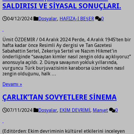
SALDIRISI VE SİYASAL SONUÇLARI.
04/12/2024
Dosyalar
,
HAFIZA-İ BEŞER
0
Ümit ÖZDEMİR / 04 Aralık 2024 Perde, 4 Aralık 1945’ten bir
hafta kadar önce Resimli Ay dergisi ve Tan Gazetesi
Sabahattin Sertel, Zekeriya Sertel ve Nazım Hikmet’in
önderliğinde “savaştan kimler nasıl zengin oldu açıklıyoruz”
anonsuyla açıldı. 2. Dünya savaşının yokluk yıllarında,
vurguncu Türk burjuvazisinin karaborsa üzerinden nasıl
zengin olduğunu, halk …
Devamı »
ÇARLIK’TAN SOVYETLERE SİNEMA
07/11/2024
Dosyalar
,
EKİM DEVRİMİ
,
Manşet
0
(Editörden: Ekim devriminin kültürel etkilerini inceleyen