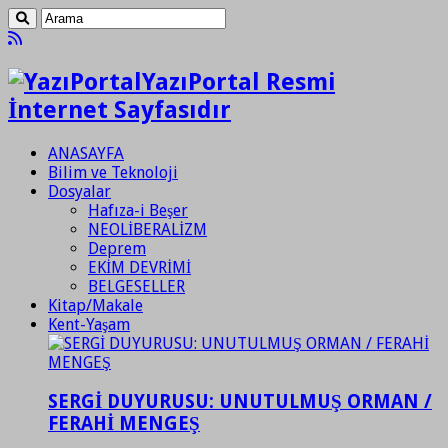
YazıPortal Resmi
İnternet Sayfasıdır
ANASAYFA
Bilim ve Teknoloji
Dosyalar
Hafıza-i Beşer
NEOLİBERALİZM
Deprem
EKİM DEVRİMİ
BELGESELLER
Kitap/Makale
Kent-Yaşam
SERGİ DUYURUSU: UNUTULMUŞ ORMAN /
FERAHİ MENGEŞ