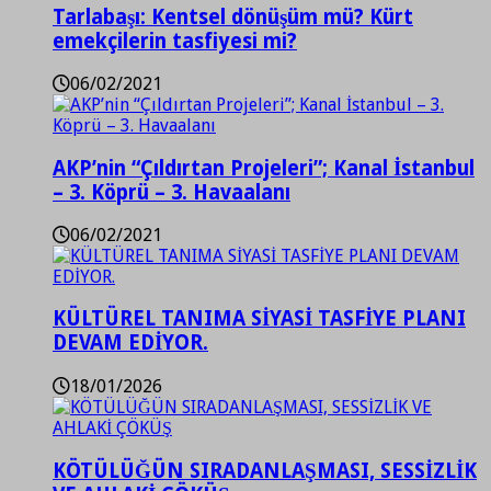
Tarlabaşı: Kentsel dönüşüm mü? Kürt
emekçilerin tasfiyesi mi?
06/02/2021
AKP’nin “Çıldırtan Projeleri”; Kanal İstanbul
– 3. Köprü – 3. Havaalanı
06/02/2021
KÜLTÜREL TANIMA SİYASİ TASFİYE PLANI
DEVAM EDİYOR.
18/01/2026
KÖTÜLÜĞÜN SIRADANLAŞMASI, SESSİZLİK