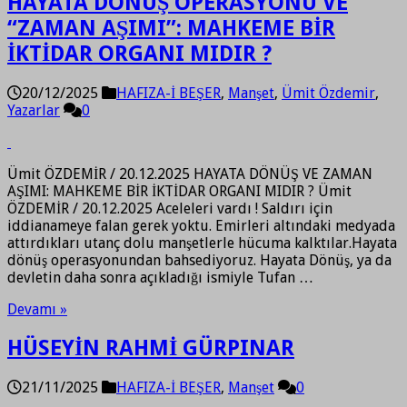
HAYATA DÖNÜŞ OPERASYONU VE
“ZAMAN AŞIMI”: MAHKEME BİR
İKTİDAR ORGANI MIDIR ?
20/12/2025
HAFIZA-İ BEŞER
,
Manşet
,
Ümit Özdemir
,
Yazarlar
0
Ümit ÖZDEMİR / 20.12.2025 HAYATA DÖNÜŞ VE ZAMAN
AŞIMI: MAHKEME BİR İKTİDAR ORGANI MIDIR ? Ümit
ÖZDEMİR / 20.12.2025 Aceleleri vardı ! Saldırı için
iddianameye falan gerek yoktu. Emirleri altındaki medyada
attırdıkları utanç dolu manşetlerle hücuma kalktılar.Hayata
dönüş operasyonundan bahsediyoruz. Hayata Dönüş, ya da
devletin daha sonra açıkladığı ismiyle Tufan …
Devamı »
HÜSEYİN RAHMİ GÜRPINAR
21/11/2025
HAFIZA-İ BEŞER
,
Manşet
0