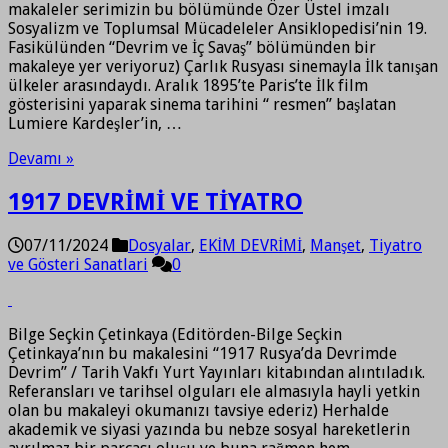
makaleler serimizin bu bölümünde Özer Üstel imzalı
Sosyalizm ve Toplumsal Mücadeleler Ansiklopedisi’nin 19.
Fasikülünden “Devrim ve İç Savaş” bölümünden bir
makaleye yer veriyoruz) Çarlık Rusyası sinemayla İlk tanışan
ülkeler arasındaydı. Aralık 1895’te Paris’te İlk film
gösterisini yaparak sinema tarihini “ resmen” başlatan
Lumiere Kardeşler’in, …
Devamı »
1917 DEVRİMİ VE TİYATRO
07/11/2024
Dosyalar
,
EKİM DEVRİMİ
,
Manşet
,
Tiyatro
ve Gösteri Sanatlari
0
Bilge Seçkin Çetinkaya (Editörden-Bilge Seçkin
Çetinkaya’nın bu makalesini “1917 Rusya’da Devrimde
Devrim” / Tarih Vakfı Yurt Yayınları kitabından alıntıladık.
Referansları ve tarihsel olguları ele almasıyla hayli yetkin
olan bu makaleyi okumanızı tavsiye ederiz) Herhalde
akademik ve siyasi yazında bu nebze sosyal hareketlerin