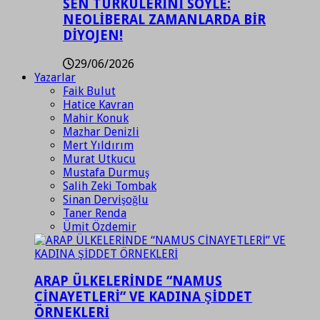
SEN TÜRKÜLERİNİ SÖYLE:
NEOLİBERAL ZAMANLARDA BİR
DİYOJEN!
29/06/2026
Yazarlar
Faik Bulut
Hatice Kavran
Mahir Konuk
Mazhar Denizli
Mert Yıldırım
Murat Utkucu
Mustafa Durmuş
Salih Zeki Tombak
Sinan Dervişoğlu
Taner Renda
Ümit Özdemir
ARAP ÜLKELERİNDE “NAMUS
CİNAYETLERİ” VE KADINA ŞİDDET
ÖRNEKLERİ