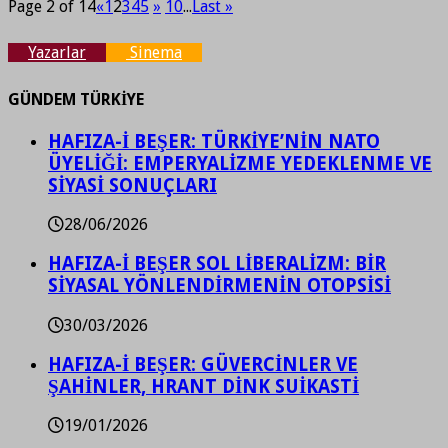
Page 2 of 14
«
1
2
3
4
5
»
10
...
Last »
Yazarlar
Sinema
GÜNDEM TÜRKİYE
HAFIZA-İ BEŞER: TÜRKİYE’NİN NATO
ÜYELİĞİ: EMPERYALİZME YEDEKLENME VE
SİYASİ SONUÇLARI
28/06/2026
HAFIZA-İ BEŞER SOL LİBERALİZM: BİR
SİYASAL YÖNLENDİRMENİN OTOPSİSİ
30/03/2026
HAFIZA-İ BEŞER: GÜVERCİNLER VE
ŞAHİNLER, HRANT DİNK SUİKASTİ
19/01/2026