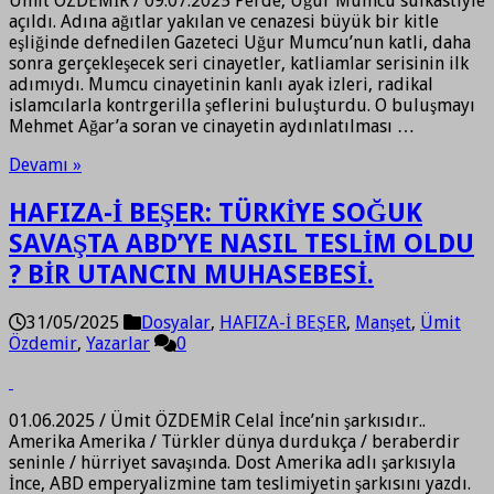
Ümit ÖZDEMİR / 09.07.2025 Perde, Uğur Mumcu suikastiyle
açıldı. Adına ağıtlar yakılan ve cenazesi büyük bir kitle
eşliğinde defnedilen Gazeteci Uğur Mumcu’nun katli, daha
sonra gerçekleşecek seri cinayetler, katliamlar serisinin ilk
adımıydı. Mumcu cinayetinin kanlı ayak izleri, radikal
islamcılarla kontrgerilla şeflerini buluşturdu. O buluşmayı
Mehmet Ağar’a soran ve cinayetin aydınlatılması …
Devamı »
HAFIZA-İ BEŞER: TÜRKİYE SOĞUK
SAVAŞTA ABD’YE NASIL TESLİM OLDU
? BİR UTANCIN MUHASEBESİ.
31/05/2025
Dosyalar
,
HAFIZA-İ BEŞER
,
Manşet
,
Ümit
Özdemir
,
Yazarlar
0
01.06.2025 / Ümit ÖZDEMİR Celal İnce’nin şarkısıdır..
Amerika Amerika / Türkler dünya durdukça / beraberdir
seninle / hürriyet savaşında. Dost Amerika adlı şarkısıyla
İnce, ABD emperyalizmine tam teslimiyetin şarkısını yazdı.