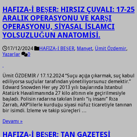
HAFIZA-İ BEŞER: HIRSIZ ÇUVALI: 17-25
ARALIK OPERASYONU VE KARŞI
OPERASYONU, SİYASAL İSLAMCI
YOLSUZLUĞUN ANATOMİSİ.
17/12/2024
HAFIZA-İ BEŞER
,
Manşet
,
Ümit Özdemir
,
Yazarlar
0
Ümit ÖZDEMİR / 17.12.2024 “Suçu açığa çıkarmak, suç kabul
ediliyorsa suçlular tarafından yönetiliyorsunuz demektir.”
Edward Snowden Her şey 2013 yılı başlarında İstanbul
Atatürk Havalimanında 27 kilo altının ele geçirilmesiyle
başladı. Polisin radarına takılan İranlı “iş insanı” Rıza
Zarrab, AKP’lilerle kurduğu siyasi nüfuz ticaretiyle tanınan
bir isimdi. İzleme ve takip süreçleri …
Devamı »
HAFIZA-İ BEŞER: TAN GAZETESİ