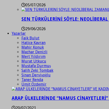
05/07/2026
SEN TÜRKÜLERİNİ SÖYLE: NEOLİBERAL
29/06/2026
Yazarlar
Faik Bulut
Hatice Kavran
Mahir Konuk
Mazhar Denizli
Mert Yıldırım
Murat Utkucu
Mustafa Durmuş
Salih Zeki Tombak
Sinan Dervişoğlu
Taner Renda
Ümit Özdemir
ARAP ÜLKELERİNDE “NAMUS CİNAYETLERİ”
20/07/2021