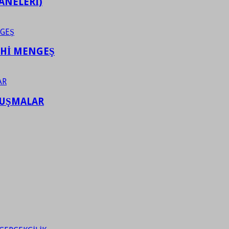
ANELERİ)
AHİ MENGEŞ
LUŞMALAR