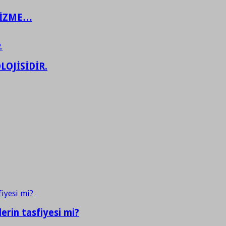
ŞİZME…
LOJİSİDİR.
erin tasfiyesi mi?