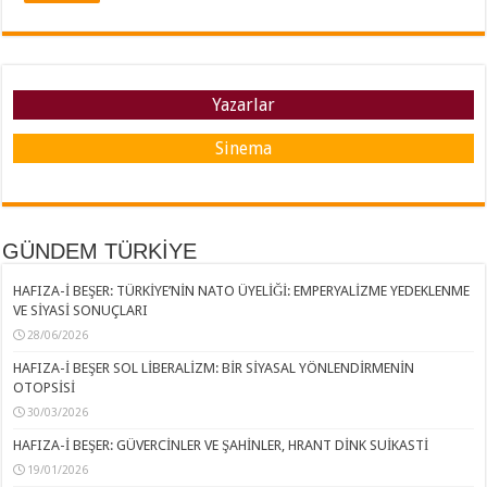
Yazarlar
Sinema
GÜNDEM TÜRKİYE
HAFIZA-İ BEŞER: TÜRKİYE’NİN NATO ÜYELİĞİ: EMPERYALİZME YEDEKLENME
VE SİYASİ SONUÇLARI
28/06/2026
HAFIZA-İ BEŞER SOL LİBERALİZM: BİR SİYASAL YÖNLENDİRMENİN
OTOPSİSİ
30/03/2026
HAFIZA-İ BEŞER: GÜVERCİNLER VE ŞAHİNLER, HRANT DİNK SUİKASTİ
19/01/2026