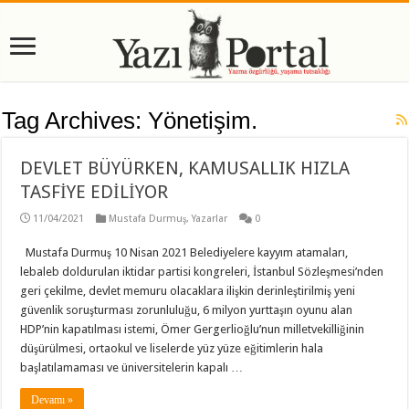
Tag Archives:
Yönetişim.
DEVLET BÜYÜRKEN, KAMUSALLIK HIZLA
TASFİYE EDİLİYOR
11/04/2021
Mustafa Durmuş
,
Yazarlar
0
Mustafa Durmuş 10 Nisan 2021 Belediyelere kayyım atamaları,
lebaleb doldurulan iktidar partisi kongreleri, İstanbul Sözleşmesi’nden
geri çekilme, devlet memuru olacaklara ilişkin derinleştirilmiş yeni
güvenlik soruşturması zorunluluğu, 6 milyon yurttaşın oyunu alan
HDP’nin kapatılması istemi, Ömer Gergerlioğlu’nun milletvekilliğinin
düşürülmesi, ortaokul ve liselerde yüz yüze eğitimlerin hala
başlatılamaması ve üniversitelerin kapalı …
Devamı »