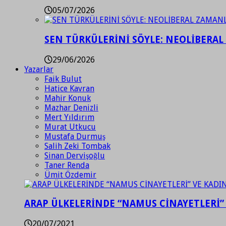
05/07/2026
SEN TÜRKÜLERİNİ SÖYLE: NEOLİBERAL
29/06/2026
Yazarlar
Faik Bulut
Hatice Kavran
Mahir Konuk
Mazhar Denizli
Mert Yıldırım
Murat Utkucu
Mustafa Durmuş
Salih Zeki Tombak
Sinan Dervişoğlu
Taner Renda
Ümit Özdemir
ARAP ÜLKELERİNDE “NAMUS CİNAYETLERİ”
20/07/2021