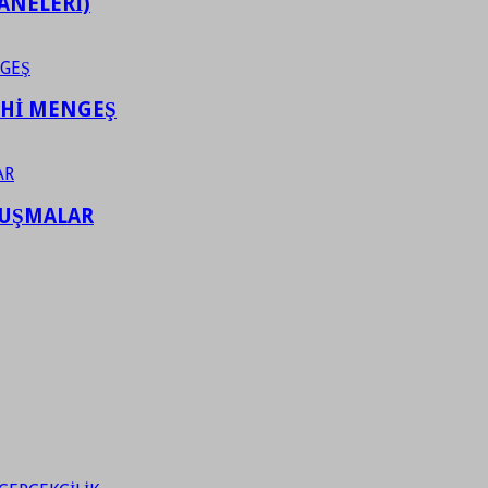
ANELERİ)
AHİ MENGEŞ
LUŞMALAR