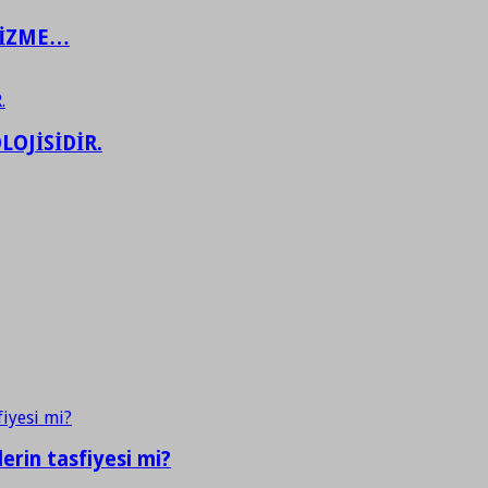
ŞİZME…
LOJİSİDİR.
erin tasfiyesi mi?