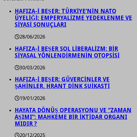
HAFIZA-İ BEŞER: TÜRKİYE’NİN NATO
ÜYELİĞİ: EMPERYALİZME YEDEKLENME VE
SİYASİ SONUÇLARI
28/06/2026
HAFIZA-İ BEŞER SOL LİBERALİZM: BİR
SİYASAL YÖNLENDİRMENİN OTOPSİSİ
30/03/2026
HAFIZA-İ BEŞER: GÜVERCİNLER VE
ŞAHİNLER, HRANT DİNK SUİKASTİ
19/01/2026
HAYATA DÖNÜŞ OPERASYONU VE “ZAMAN
AŞIMI”: MAHKEME BİR İKTİDAR ORGANI
MIDIR ?
20/12/2025