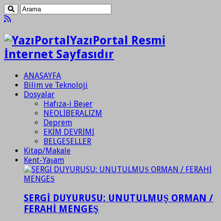
YazıPortal Resmi
İnternet Sayfasıdır
ANASAYFA
Bilim ve Teknoloji
Dosyalar
Hafıza-i Beşer
NEOLİBERALİZM
Deprem
EKİM DEVRİMİ
BELGESELLER
Kitap/Makale
Kent-Yaşam
SERGİ DUYURUSU: UNUTULMUŞ ORMAN /
FERAHİ MENGEŞ