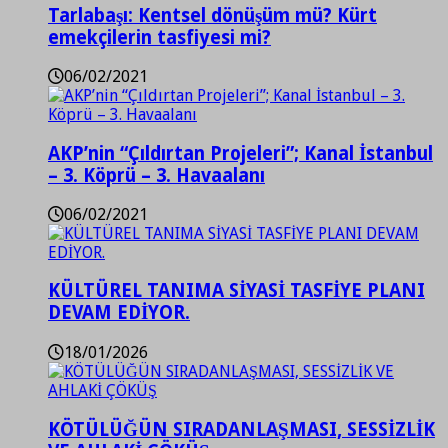
Tarlabaşı: Kentsel dönüşüm mü? Kürt
emekçilerin tasfiyesi mi?
06/02/2021
AKP’nin “Çıldırtan Projeleri”; Kanal İstanbul
– 3. Köprü – 3. Havaalanı
06/02/2021
KÜLTÜREL TANIMA SİYASİ TASFİYE PLANI
DEVAM EDİYOR.
18/01/2026
KÖTÜLÜĞÜN SIRADANLAŞMASI, SESSİZLİK