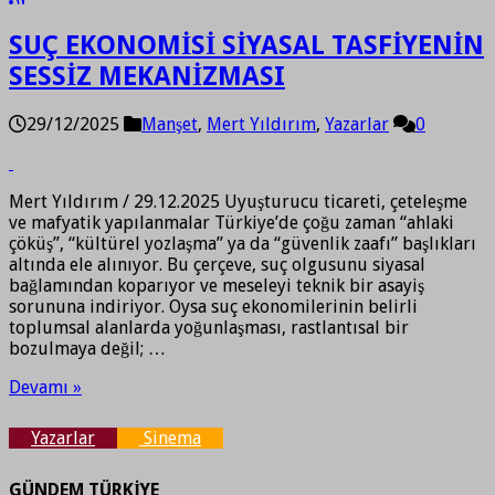
SUÇ EKONOMİSİ SİYASAL TASFİYENİN
SESSİZ MEKANİZMASI
29/12/2025
Manşet
,
Mert Yıldırım
,
Yazarlar
0
Mert Yıldırım / 29.12.2025 Uyuşturucu ticareti, çeteleşme
ve mafyatik yapılanmalar Türkiye’de çoğu zaman “ahlaki
çöküş”, “kültürel yozlaşma” ya da “güvenlik zaafı” başlıkları
altında ele alınıyor. Bu çerçeve, suç olgusunu siyasal
bağlamından koparıyor ve meseleyi teknik bir asayiş
sorununa indiriyor. Oysa suç ekonomilerinin belirli
toplumsal alanlarda yoğunlaşması, rastlantısal bir
bozulmaya değil; …
Devamı »
Yazarlar
Sinema
GÜNDEM TÜRKİYE