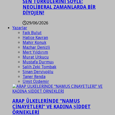
SEN TÜRKÜLERİNİ SÖYLE:
NEOLİBERAL ZAMANLARDA BİR
DİYOJEN!
29/06/2026
Yazarlar
Faik Bulut
Hatice Kavran
Mahir Konuk
Mazhar Denizli
Mert Yıldırım
Murat Utkucu
Mustafa Durmuş
Salih Zeki Tombak
Sinan Dervişoğlu
Taner Renda
Ümit Özdemir
ARAP ÜLKELERİNDE “NAMUS
CİNAYETLERİ” VE KADINA ŞİDDET
ÖRNEKLERİ