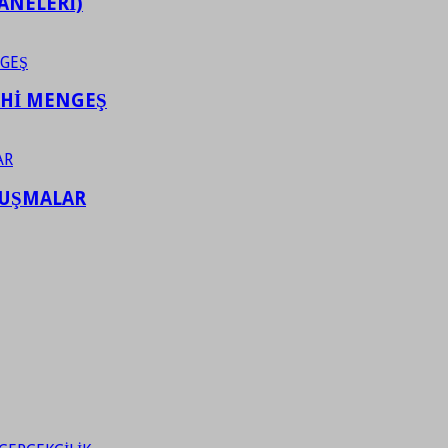
ANELERİ)
AHİ MENGEŞ
LUŞMALAR