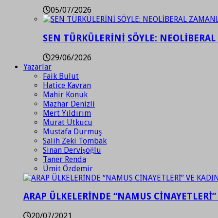
05/07/2026
SEN TÜRKÜLERİNİ SÖYLE: NEOLİBERAL
29/06/2026
Yazarlar
Faik Bulut
Hatice Kavran
Mahir Konuk
Mazhar Denizli
Mert Yıldırım
Murat Utkucu
Mustafa Durmuş
Salih Zeki Tombak
Sinan Dervişoğlu
Taner Renda
Ümit Özdemir
ARAP ÜLKELERİNDE “NAMUS CİNAYETLERİ”
20/07/2021