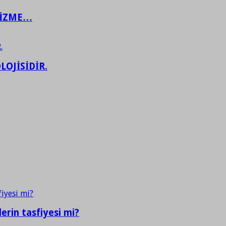
ŞİZME…
LOJİSİDİR.
erin tasfiyesi mi?