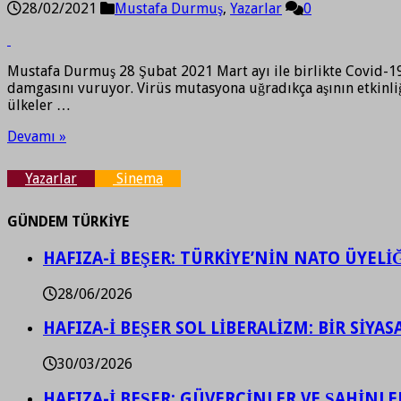
28/02/2021
Mustafa Durmuş
,
Yazarlar
0
Mustafa Durmuş 28 Şubat 2021 Mart ayı ile birlikte Covid-19 S
damgasını vuruyor. Virüs mutasyona uğradıkça aşının etkinliğ
ülkeler …
Devamı »
Yazarlar
Sinema
GÜNDEM TÜRKİYE
HAFIZA-İ BEŞER: TÜRKİYE’NİN NATO ÜYEL
28/06/2026
HAFIZA-İ BEŞER SOL LİBERALİZM: BİR SİY
30/03/2026
HAFIZA-İ BEŞER: GÜVERCİNLER VE ŞAHİNLE