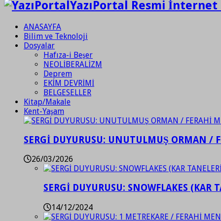
YazıPortal Resmi İnternet 
ANASAYFA
Bilim ve Teknoloji
Dosyalar
Hafıza-i Beşer
NEOLİBERALİZM
Deprem
EKİM DEVRİMİ
BELGESELLER
Kitap/Makale
Kent-Yaşam
SERGİ DUYURUSU: UNUTULMUŞ ORMAN / 
26/03/2026
SERGİ DUYURUSU: SNOWFLAKES (KAR T
14/12/2024