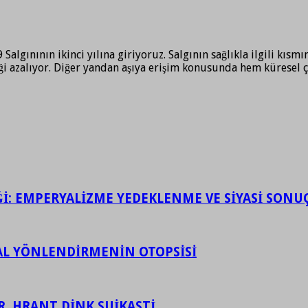
algınının ikinci yılına giriyoruz. Salgının sağlıkla ilgili kı
i azalıyor. Diğer yandan aşıya erişim konusunda hem küresel ç
İĞİ: EMPERYALİZME YEDEKLENME VE SİYASİ SONU
ASAL YÖNLENDİRMENİN OTOPSİSİ
R, HRANT DİNK SUİKASTİ