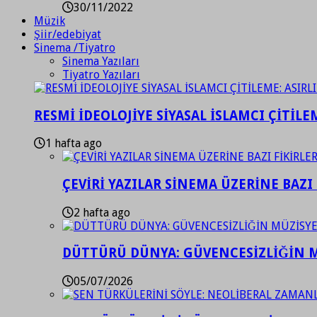
30/11/2022
Müzik
Şiir/edebiyat
Sinema /Tiyatro
Sinema Yazıları
Tiyatro Yazıları
RESMİ İDEOLOJİYE SİYASAL İSLAMCI ÇİTİLE
1 hafta ago
ÇEVİRİ YAZILAR SİNEMA ÜZERİNE BAZI 
2 hafta ago
DÜTTÜRÜ DÜNYA: GÜVENCESİZLİĞİN M
05/07/2026