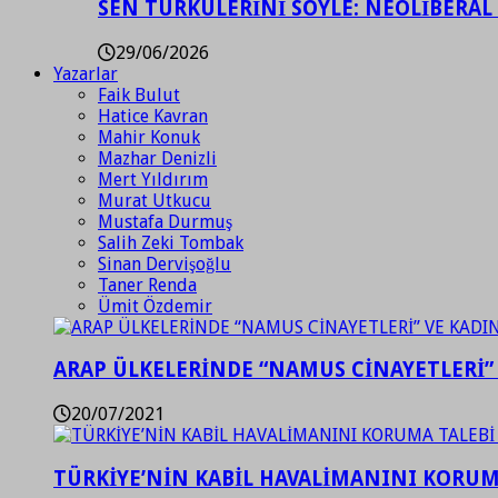
SEN TÜRKÜLERİNİ SÖYLE: NEOLİBERAL
29/06/2026
Yazarlar
Faik Bulut
Hatice Kavran
Mahir Konuk
Mazhar Denizli
Mert Yıldırım
Murat Utkucu
Mustafa Durmuş
Salih Zeki Tombak
Sinan Dervişoğlu
Taner Renda
Ümit Özdemir
ARAP ÜLKELERİNDE “NAMUS CİNAYETLERİ”
20/07/2021
TÜRKİYE’NİN KABİL HAVALİMANINI KORUMA