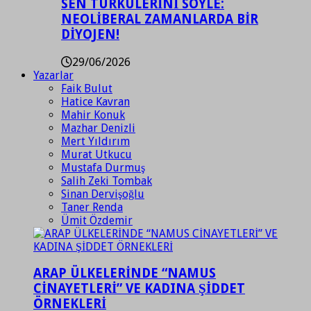
SEN TÜRKÜLERİNİ SÖYLE:
NEOLİBERAL ZAMANLARDA BİR
DİYOJEN!
29/06/2026
Yazarlar
Faik Bulut
Hatice Kavran
Mahir Konuk
Mazhar Denizli
Mert Yıldırım
Murat Utkucu
Mustafa Durmuş
Salih Zeki Tombak
Sinan Dervişoğlu
Taner Renda
Ümit Özdemir
ARAP ÜLKELERİNDE “NAMUS
CİNAYETLERİ” VE KADINA ŞİDDET
ÖRNEKLERİ