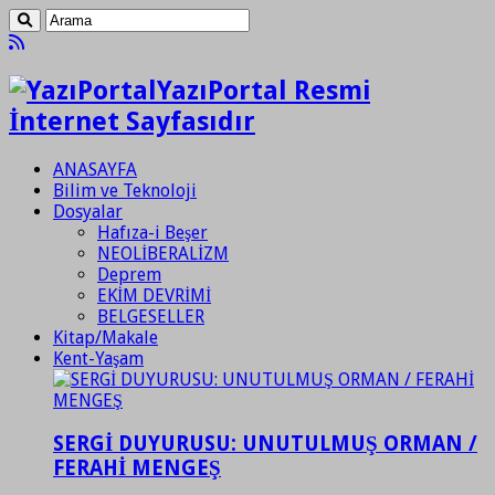
YazıPortal Resmi
İnternet Sayfasıdır
ANASAYFA
Bilim ve Teknoloji
Dosyalar
Hafıza-i Beşer
NEOLİBERALİZM
Deprem
EKİM DEVRİMİ
BELGESELLER
Kitap/Makale
Kent-Yaşam
SERGİ DUYURUSU: UNUTULMUŞ ORMAN /
FERAHİ MENGEŞ