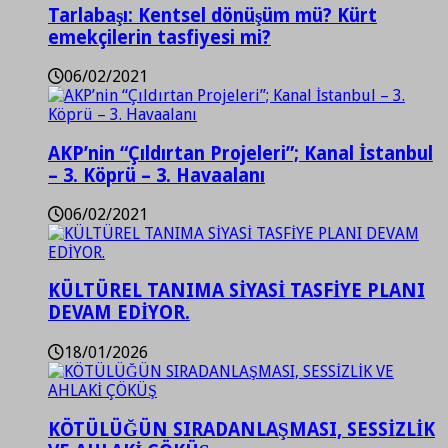
Tarlabaşı: Kentsel dönüşüm mü? Kürt
emekçilerin tasfiyesi mi?
06/02/2021
AKP’nin “Çıldırtan Projeleri”; Kanal İstanbul
– 3. Köprü – 3. Havaalanı
06/02/2021
KÜLTÜREL TANIMA SİYASİ TASFİYE PLANI
DEVAM EDİYOR.
18/01/2026
KÖTÜLÜĞÜN SIRADANLAŞMASI, SESSİZLİK