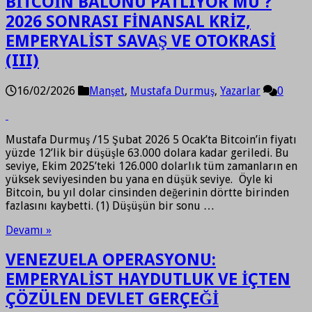
BİTCOİN BALONU PATLIYOR MU ?
2026 SONRASI FİNANSAL KRİZ,
EMPERYALİST SAVAŞ VE OTOKRASİ
(III)
16/02/2026
Manşet
,
Mustafa Durmuş
,
Yazarlar
0
Mustafa Durmuş /15 Şubat 2026 5 Ocak’ta Bitcoin’in fiyatı
yüzde 12’lik bir düşüşle 63.000 dolara kadar geriledi. Bu
seviye, Ekim 2025’teki 126.000 dolarlık tüm zamanların en
yüksek seviyesinden bu yana en düşük seviye. Öyle ki
Bitcoin, bu yıl dolar cinsinden değerinin dörtte birinden
fazlasını kaybetti. (1) Düşüşün bir sonu …
Devamı »
VENEZUELA OPERASYONU:
EMPERYALİST HAYDUTLUK VE İÇTEN
ÇÖZÜLEN DEVLET GERÇEĞİ