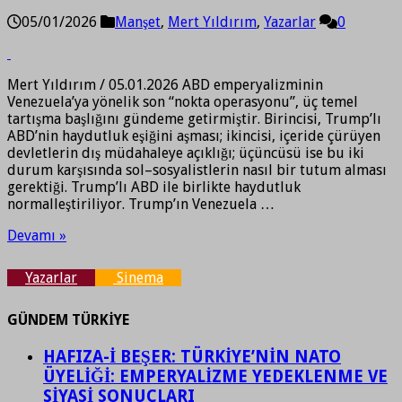
05/01/2026
Manşet
,
Mert Yıldırım
,
Yazarlar
0
Mert Yıldırım / 05.01.2026 ABD emperyalizminin
Venezuela’ya yönelik son “nokta operasyonu”, üç temel
tartışma başlığını gündeme getirmiştir. Birincisi, Trump’lı
ABD’nin haydutluk eşiğini aşması; ikincisi, içeride çürüyen
devletlerin dış müdahaleye açıklığı; üçüncüsü ise bu iki
durum karşısında sol–sosyalistlerin nasıl bir tutum alması
gerektiği. Trump’lı ABD ile birlikte haydutluk
normalleştiriliyor. Trump’ın Venezuela …
Devamı »
Yazarlar
Sinema
GÜNDEM TÜRKİYE
HAFIZA-İ BEŞER: TÜRKİYE’NİN NATO
ÜYELİĞİ: EMPERYALİZME YEDEKLENME VE
SİYASİ SONUÇLARI