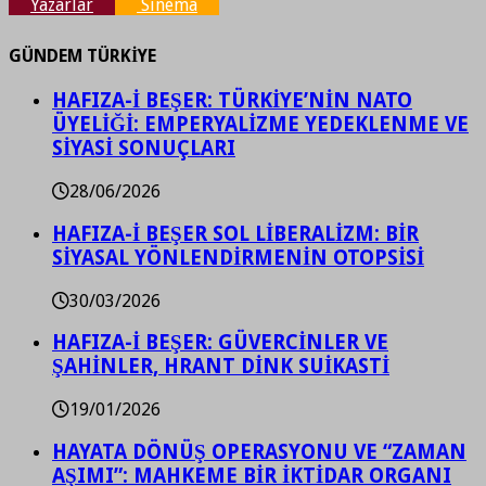
Yazarlar
Sinema
GÜNDEM TÜRKİYE
HAFIZA-İ BEŞER: TÜRKİYE’NİN NATO
ÜYELİĞİ: EMPERYALİZME YEDEKLENME VE
SİYASİ SONUÇLARI
28/06/2026
HAFIZA-İ BEŞER SOL LİBERALİZM: BİR
SİYASAL YÖNLENDİRMENİN OTOPSİSİ
30/03/2026
HAFIZA-İ BEŞER: GÜVERCİNLER VE
ŞAHİNLER, HRANT DİNK SUİKASTİ
19/01/2026
HAYATA DÖNÜŞ OPERASYONU VE “ZAMAN
AŞIMI”: MAHKEME BİR İKTİDAR ORGANI