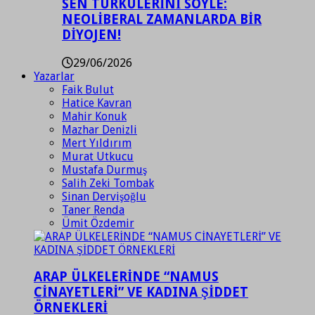
SEN TÜRKÜLERİNİ SÖYLE:
NEOLİBERAL ZAMANLARDA BİR
DİYOJEN!
29/06/2026
Yazarlar
Faik Bulut
Hatice Kavran
Mahir Konuk
Mazhar Denizli
Mert Yıldırım
Murat Utkucu
Mustafa Durmuş
Salih Zeki Tombak
Sinan Dervişoğlu
Taner Renda
Ümit Özdemir
ARAP ÜLKELERİNDE “NAMUS
CİNAYETLERİ” VE KADINA ŞİDDET
ÖRNEKLERİ