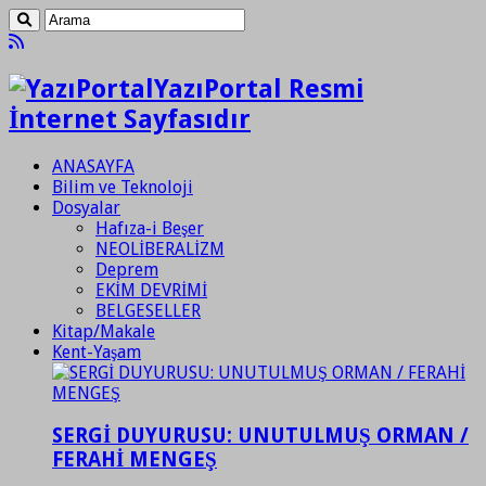
YazıPortal Resmi
İnternet Sayfasıdır
ANASAYFA
Bilim ve Teknoloji
Dosyalar
Hafıza-i Beşer
NEOLİBERALİZM
Deprem
EKİM DEVRİMİ
BELGESELLER
Kitap/Makale
Kent-Yaşam
SERGİ DUYURUSU: UNUTULMUŞ ORMAN /
FERAHİ MENGEŞ