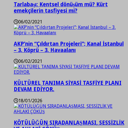
Tarlabaşı: Kentsel dönüşüm mü? Kürt
emekçilerin tasfiyesi mi?
06/02/2021
AKP’nin “Çıldırtan Projeleri”; Kanal İstanbul
– 3. Köprü – 3. Havaalanı
06/02/2021
KÜLTÜREL TANIMA SİYASİ TASFİYE PLANI
DEVAM EDİYOR.
18/01/2026
KÖTÜLÜĞÜN SIRADANLAŞMASI, SESSİZLİK