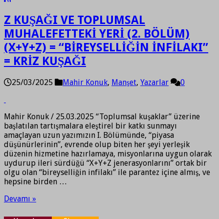
Z KUŞAĞI VE TOPLUMSAL
MUHALEFETTEKİ YERİ (2. BÖLÜM)
(X+Y+Z) = “BİREYSELLİĞİN İNFİLAKI”
= KRİZ KUŞAĞI
25/03/2025
Mahir Konuk
,
Manşet
,
Yazarlar
0
Mahir Konuk / 25.03.2025 “Toplumsal kuşaklar” üzerine
başlatılan tartışmalara eleştirel bir katkı sunmayı
amaçlayan uzun yazımızın I. Bölümünde, “piyasa
düşünürlerinin”, evrende olup biten her şeyi yerleşik
düzenin hizmetine hazırlamaya, misyonlarına uygun olarak
uydurup ileri sürdüğü “X+Y+Z jenerasyonlarını” ortak bir
olgu olan “bireyselliğin infilakı” ile parantez içine almış, ve
hepsine birden …
Devamı »