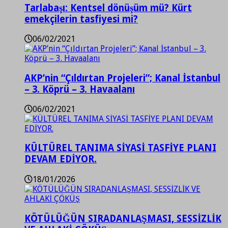
Tarlabaşı: Kentsel dönüşüm mü? Kürt
emekçilerin tasfiyesi mi?
06/02/2021
AKP’nin “Çıldırtan Projeleri”; Kanal İstanbul
– 3. Köprü – 3. Havaalanı
06/02/2021
KÜLTÜREL TANIMA SİYASİ TASFİYE PLANI
DEVAM EDİYOR.
18/01/2026
KÖTÜLÜĞÜN SIRADANLAŞMASI, SESSİZLİK