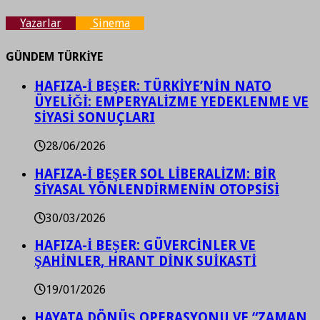
Yazarlar
Sinema
GÜNDEM TÜRKİYE
HAFIZA-İ BEŞER: TÜRKİYE’NİN NATO
ÜYELİĞİ: EMPERYALİZME YEDEKLENME VE
SİYASİ SONUÇLARI
28/06/2026
HAFIZA-İ BEŞER SOL LİBERALİZM: BİR
SİYASAL YÖNLENDİRMENİN OTOPSİSİ
30/03/2026
HAFIZA-İ BEŞER: GÜVERCİNLER VE
ŞAHİNLER, HRANT DİNK SUİKASTİ
19/01/2026
HAYATA DÖNÜŞ OPERASYONU VE “ZAMAN