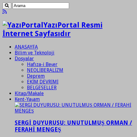
YazıPortal Resmi
İnternet Sayfasıdır
ANASAYFA
Bilim ve Teknoloji
Dosyalar
Hafıza-i Beşer
NEOLİBERALİZM
Deprem
EKİM DEVRİMİ
BELGESELLER
Kitap/Makale
Kent-Yaşam
SERGİ DUYURUSU: UNUTULMUŞ ORMAN /
FERAHİ MENGEŞ