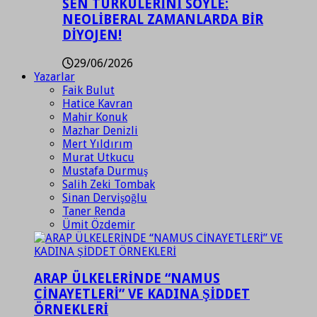
SEN TÜRKÜLERİNİ SÖYLE:
NEOLİBERAL ZAMANLARDA BİR
DİYOJEN!
29/06/2026
Yazarlar
Faik Bulut
Hatice Kavran
Mahir Konuk
Mazhar Denizli
Mert Yıldırım
Murat Utkucu
Mustafa Durmuş
Salih Zeki Tombak
Sinan Dervişoğlu
Taner Renda
Ümit Özdemir
ARAP ÜLKELERİNDE “NAMUS
CİNAYETLERİ” VE KADINA ŞİDDET
ÖRNEKLERİ