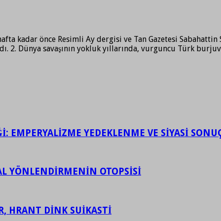
afta kadar önce Resimli Ay dergisi ve Tan Gazetesi Sabahattin 
ıldı. 2. Dünya savaşının yokluk yıllarında, vurguncu Türk burj
İĞİ: EMPERYALİZME YEDEKLENME VE SİYASİ SONU
ASAL YÖNLENDİRMENİN OTOPSİSİ
R, HRANT DİNK SUİKASTİ