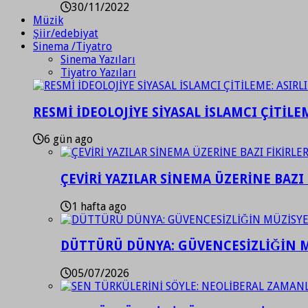
30/11/2022
Müzik
Şiir/edebiyat
Sinema /Tiyatro
Sinema Yazıları
Tiyatro Yazıları
RESMİ İDEOLOJİYE SİYASAL İSLAMCI ÇİTİLE
6 gün ago
ÇEVİRİ YAZILAR SİNEMA ÜZERİNE BAZI 
1 hafta ago
DÜTTÜRÜ DÜNYA: GÜVENCESİZLİĞİN M
05/07/2026