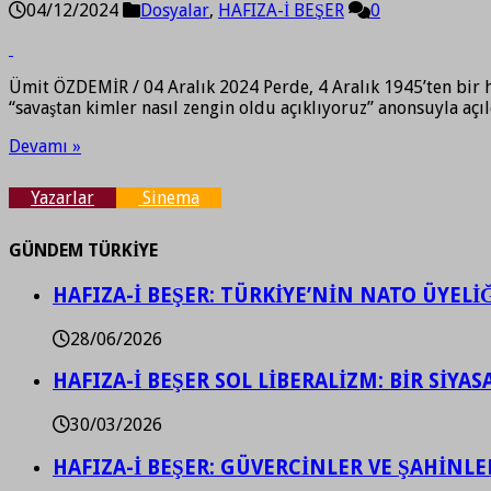
04/12/2024
Dosyalar
,
HAFIZA-İ BEŞER
0
Ümit ÖZDEMİR / 04 Aralık 2024 Perde, 4 Aralık 1945’ten bir h
“savaştan kimler nasıl zengin oldu açıklıyoruz” anonsuyla aç
Devamı »
Yazarlar
Sinema
GÜNDEM TÜRKİYE
HAFIZA-İ BEŞER: TÜRKİYE’NİN NATO ÜYEL
28/06/2026
HAFIZA-İ BEŞER SOL LİBERALİZM: BİR SİY
30/03/2026
HAFIZA-İ BEŞER: GÜVERCİNLER VE ŞAHİNLE