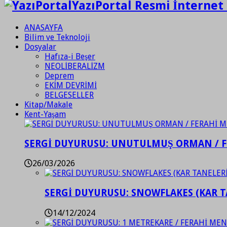
YazıPortal Resmi İnternet 
ANASAYFA
Bilim ve Teknoloji
Dosyalar
Hafıza-i Beşer
NEOLİBERALİZM
Deprem
EKİM DEVRİMİ
BELGESELLER
Kitap/Makale
Kent-Yaşam
SERGİ DUYURUSU: UNUTULMUŞ ORMAN / 
26/03/2026
SERGİ DUYURUSU: SNOWFLAKES (KAR T
14/12/2024