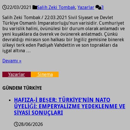
22/03/2021
Salih Zeki Tombak
,
Yazarlar
3
Salih Zeki Tombak / 22.03.2021 Sivil Siyaset ve Devlet
Türkiye Osmanlı İmparatorluğu’nun varisidir. Cumhuriyet
bu varislik halini, övünülesi bir durum olarak anlamadı ve
yeni kuşaklara da överek ve övünerek anlatmadı. Çünkü
devraldığı mirasın son halkası bir İngiliz gemisine binerek
ülkeyi terk eden Padişah Vahdettin ve son toprakları da
işgal altına …
Devamı »
Yazarlar
Sinema
GÜNDEM TÜRKİYE
HAFIZA-İ BEŞER: TÜRKİYE’NİN NATO
ÜYELİĞİ: EMPERYALİZME YEDEKLENME VE
SİYASİ SONUÇLARI
28/06/2026