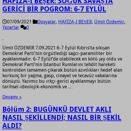
HAFIZA-İ BEŞER: SOĞUK SAVAŞTA
GERİCİ BİR POGROM: 6-7 EYLÜL
07/09/2021
Dosyalar
,
HAFIZA-İ BEŞER
,
Ümit Özdemir
,
Yazarlar
0
Ümit ÖZDEMİR 7.09.2021 6-7 Eylül Kıbrıs’ta sıkışan
Demokrat Parti’nin örgütlediği sağcı-paramiliter bir
ayaklanmadır. 6-7 Eylül’de olabilecek en kötü şey oldu ve
Demokrat Parti’nin İstanbul Rumlarını tehdit hareketi
kontrolden tamamen çıkarak bütün azınlıkları hedef alan
korkunç bir yağma, gasp, cinayet ve tecavüz vakalarına
dönüştü. Yazımız bu ırkçı-gerici ayaklanmayı bütün
tarihsel-ideolojik-ekonomik ve …
Devamı »
Bölüm 2: BUGÜNKÜ DEVLET AKLI
NASIL ŞEKİLLENDİ; NASIL BİR ŞEKİL
ALDI?