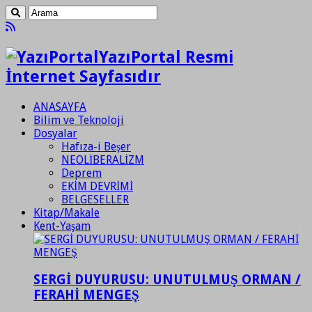
YazıPortal Resmi
İnternet Sayfasıdır
ANASAYFA
Bilim ve Teknoloji
Dosyalar
Hafıza-i Beşer
NEOLİBERALİZM
Deprem
EKİM DEVRİMİ
BELGESELLER
Kitap/Makale
Kent-Yaşam
SERGİ DUYURUSU: UNUTULMUŞ ORMAN /
FERAHİ MENGEŞ