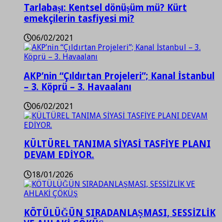
Tarlabaşı: Kentsel dönüşüm mü? Kürt
emekçilerin tasfiyesi mi?
06/02/2021
AKP’nin “Çıldırtan Projeleri”; Kanal İstanbul
– 3. Köprü – 3. Havaalanı
06/02/2021
KÜLTÜREL TANIMA SİYASİ TASFİYE PLANI
DEVAM EDİYOR.
18/01/2026
KÖTÜLÜĞÜN SIRADANLAŞMASI, SESSİZLİK