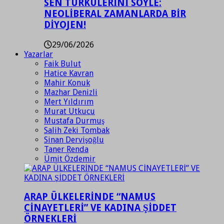
SEN TÜRKÜLERİNİ SÖYLE:
NEOLİBERAL ZAMANLARDA BİR
DİYOJEN!
29/06/2026
Yazarlar
Faik Bulut
Hatice Kavran
Mahir Konuk
Mazhar Denizli
Mert Yıldırım
Murat Utkucu
Mustafa Durmuş
Salih Zeki Tombak
Sinan Dervişoğlu
Taner Renda
Ümit Özdemir
ARAP ÜLKELERİNDE “NAMUS
CİNAYETLERİ” VE KADINA ŞİDDET
ÖRNEKLERİ