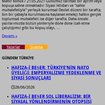
Mahir Konuk / 21.05.2021 Günümüz tarihsel bir ayrım veya
kopuşa sahne olmaktadır: Siyasi iktidarı ve “sahte
muhalefetiyle” yerleşik kurumsal Devlet düzeni bir tarafta;
bin bir çabayla kurulmasına başlanan emekçi halkın gerçek
toplumsal muhalefeti ise diğer tarafta. Daha önceki
yazılarımızda bütün yönleriyle döne döne izah etme
çalıştığımız gibi bu kopuş olayı, …
Devamı »
Yazarlar
Sinema
GÜNDEM TÜRKİYE
HAFIZA-İ BEŞER: TÜRKİYE’NİN NATO
ÜYELİĞİ: EMPERYALİZME YEDEKLENME VE
SİYASİ SONUÇLARI
28/06/2026
HAFIZA-İ BEŞER SOL LİBERALİZM: BİR
SİYASAL YÖNLENDİRMENİN OTOPSİSİ