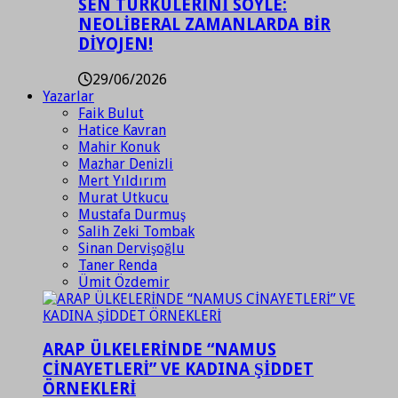
SEN TÜRKÜLERİNİ SÖYLE:
NEOLİBERAL ZAMANLARDA BİR
DİYOJEN!
29/06/2026
Yazarlar
Faik Bulut
Hatice Kavran
Mahir Konuk
Mazhar Denizli
Mert Yıldırım
Murat Utkucu
Mustafa Durmuş
Salih Zeki Tombak
Sinan Dervişoğlu
Taner Renda
Ümit Özdemir
ARAP ÜLKELERİNDE “NAMUS
CİNAYETLERİ” VE KADINA ŞİDDET
ÖRNEKLERİ