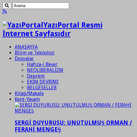
YazıPortal Resmi
İnternet Sayfasıdır
ANASAYFA
Bilim ve Teknoloji
Dosyalar
Hafıza-i Beşer
NEOLİBERALİZM
Deprem
EKİM DEVRİMİ
BELGESELLER
Kitap/Makale
Kent-Yaşam
SERGİ DUYURUSU: UNUTULMUŞ ORMAN /
FERAHİ MENGEŞ