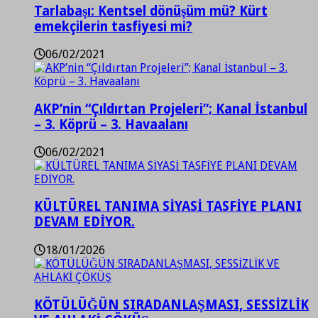
Tarlabaşı: Kentsel dönüşüm mü? Kürt
emekçilerin tasfiyesi mi?
06/02/2021
AKP’nin “Çıldırtan Projeleri”; Kanal İstanbul
– 3. Köprü – 3. Havaalanı
06/02/2021
KÜLTÜREL TANIMA SİYASİ TASFİYE PLANI
DEVAM EDİYOR.
18/01/2026
KÖTÜLÜĞÜN SIRADANLAŞMASI, SESSİZLİK