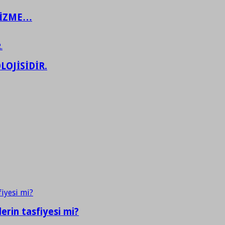
ŞİZME…
LOJİSİDİR.
erin tasfiyesi mi?