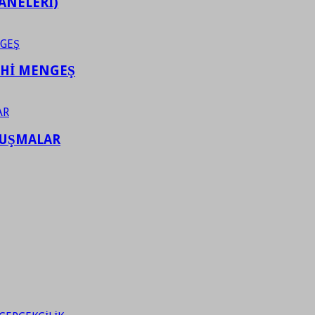
ANELERİ)
AHİ MENGEŞ
LUŞMALAR