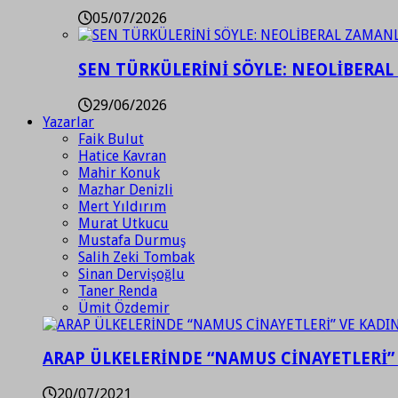
05/07/2026
SEN TÜRKÜLERİNİ SÖYLE: NEOLİBERAL
29/06/2026
Yazarlar
Faik Bulut
Hatice Kavran
Mahir Konuk
Mazhar Denizli
Mert Yıldırım
Murat Utkucu
Mustafa Durmuş
Salih Zeki Tombak
Sinan Dervişoğlu
Taner Renda
Ümit Özdemir
ARAP ÜLKELERİNDE “NAMUS CİNAYETLERİ”
20/07/2021