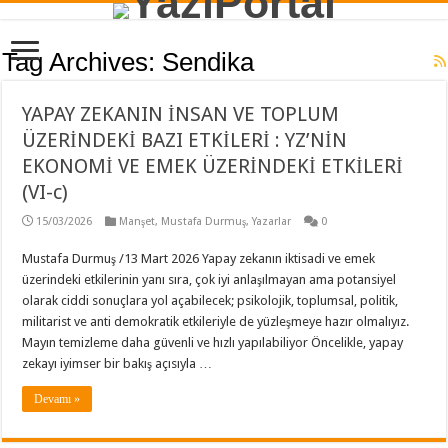
Tag Archives:
Sendika
YAPAY ZEKANIN İNSAN VE TOPLUM
ÜZERİNDEKİ BAZI ETKİLERİ : YZ’NİN
EKONOMİ VE EMEK ÜZERİNDEKİ ETKİLERİ
(VI-c)
15/03/2026
Manşet
,
Mustafa Durmuş
,
Yazarlar
0
Mustafa Durmuş /13 Mart 2026 Yapay zekanın iktisadi ve emek
üzerindeki etkilerinin yanı sıra, çok iyi anlaşılmayan ama potansiyel
olarak ciddi sonuçlara yol açabilecek; psikolojik, toplumsal, politik,
militarist ve anti demokratik etkileriyle de yüzleşmeye hazır olmalıyız.
Mayın temizleme daha güvenli ve hızlı yapılabiliyor Öncelikle, yapay
zekayı iyimser bir bakış açısıyla …
Devamı »