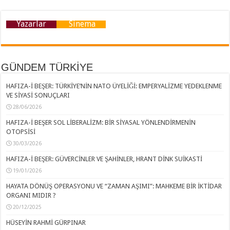
Yazarlar
Sinema
GÜNDEM TÜRKİYE
HAFIZA-İ BEŞER: TÜRKİYE’NİN NATO ÜYELİĞİ: EMPERYALİZME YEDEKLENME
VE SİYASİ SONUÇLARI
28/06/2026
HAFIZA-İ BEŞER SOL LİBERALİZM: BİR SİYASAL YÖNLENDİRMENİN
OTOPSİSİ
30/03/2026
HAFIZA-İ BEŞER: GÜVERCİNLER VE ŞAHİNLER, HRANT DİNK SUİKASTİ
19/01/2026
HAYATA DÖNÜŞ OPERASYONU VE “ZAMAN AŞIMI”: MAHKEME BİR İKTİDAR
ORGANI MIDIR ?
20/12/2025
HÜSEYİN RAHMİ GÜRPINAR