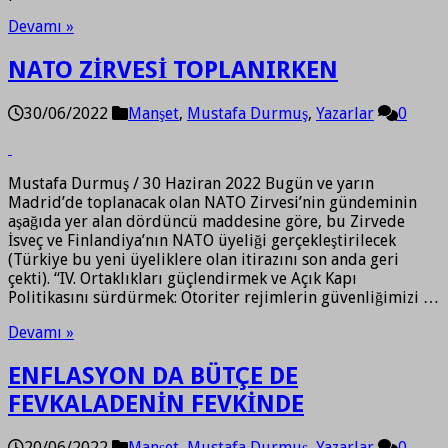
Devamı »
NATO ZİRVESİ TOPLANIRKEN
30/06/2022
Manşet
,
Mustafa Durmuş
,
Yazarlar
0
Mustafa Durmuş / 30 Haziran 2022 Bugün ve yarın
Madrid’de toplanacak olan NATO Zirvesi’nin gündeminin
aşağıda yer alan dördüncü maddesine göre, bu Zirvede
İsveç ve Finlandiya’nın NATO üyeliği gerçekleştirilecek
(Türkiye bu yeni üyeliklere olan itirazını son anda geri
çekti). “IV. Ortaklıkları güçlendirmek ve Açık Kapı
Politikasını sürdürmek: Otoriter rejimlerin güvenliğimizi …
Devamı »
ENFLASYON DA BÜTÇE DE
FEVKALADENİN FEVKİNDE
20/06/2022
Manşet
,
Mustafa Durmuş
,
Yazarlar
0