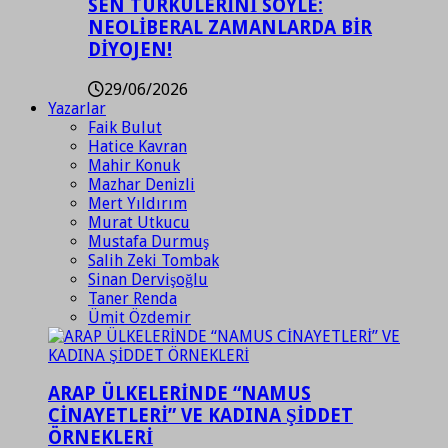
SEN TÜRKÜLERİNİ SÖYLE:
NEOLİBERAL ZAMANLARDA BİR
DİYOJEN!
29/06/2026
Yazarlar
Faik Bulut
Hatice Kavran
Mahir Konuk
Mazhar Denizli
Mert Yıldırım
Murat Utkucu
Mustafa Durmuş
Salih Zeki Tombak
Sinan Dervişoğlu
Taner Renda
Ümit Özdemir
ARAP ÜLKELERİNDE “NAMUS
CİNAYETLERİ” VE KADINA ŞİDDET
ÖRNEKLERİ