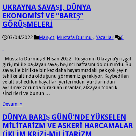
UKRAYNA SAVAŞI, DÜNYA
EKONOMİSİ VE “BARIŞ”
GÖRÜŞMELERİ
03/04/2022
Manşet
,
Mustafa Durmuş
,
Yazarlar
0
Mustafa Durmuş 3 Nisan 2022 Rusya’nın Ukrayna’yı işgal
girişimi ile başlayan savaş beşinci haftasını doldururdu. Bu
savaş ile birlikte bir kez daha hayatımızdaki pek çok şeyin
tehlike altında olduğunu görmemiz gerekiyor. Kaybedilen
ve alt üst edilen hayatlar, yerlerinden, yurtlarından
ayrılmak zorunda bırakılan insanlar, aksayan tedarik
zincirleri ve bunun …
Devamı »
DÜNYA BARIŞ GÜNÜ’NDE YÜKSELEN
MİLİTARİZM VE ASKERİ HARCAMALAR
(İKLİM KRİZİ-MİLİTARİZM