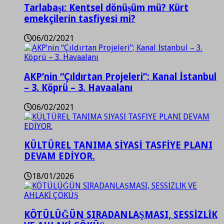
Tarlabaşı: Kentsel dönüşüm mü? Kürt
emekçilerin tasfiyesi mi?
06/02/2021
AKP’nin “Çıldırtan Projeleri”; Kanal İstanbul
– 3. Köprü – 3. Havaalanı
06/02/2021
KÜLTÜREL TANIMA SİYASİ TASFİYE PLANI
DEVAM EDİYOR.
18/01/2026
KÖTÜLÜĞÜN SIRADANLAŞMASI, SESSİZLİK