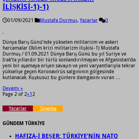
İLİŞKİSİ-1)-1)
01/09/2021
Mustafa Durmuş
,
Yazarlar
0
Dünya Barış Günü’nde yükselen militarizm ve askeri
harcamalar (İklim krizi militarizm ilişkisi-1) Mustafa
Durmuş / 01.09.2021 Dünya Barış Günü bu yıl Suriye ve
Irak’ta yıllardır bir türlü sonlandırılmayan ve Afganistan’da
yeni bir aşamaya erişen savaşın ve yeni varyantlarıyla tekrar
yükselişe geçen Koronavirüs salgınının gölgesinde
kutlanacak. Kuşkusuz bu günlere damgasını vuran …
Devamı »
Page 2 of 2
«
1
2
Yazarlar
Sinema
GÜNDEM TÜRKİYE
HAFIZA-İ BEŞER: TÜRKİYE’NİN NATO