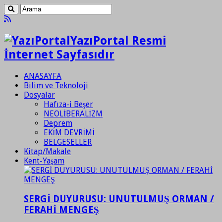
YazıPortal Resmi
İnternet Sayfasıdır
ANASAYFA
Bilim ve Teknoloji
Dosyalar
Hafıza-i Beşer
NEOLİBERALİZM
Deprem
EKİM DEVRİMİ
BELGESELLER
Kitap/Makale
Kent-Yaşam
SERGİ DUYURUSU: UNUTULMUŞ ORMAN /
FERAHİ MENGEŞ