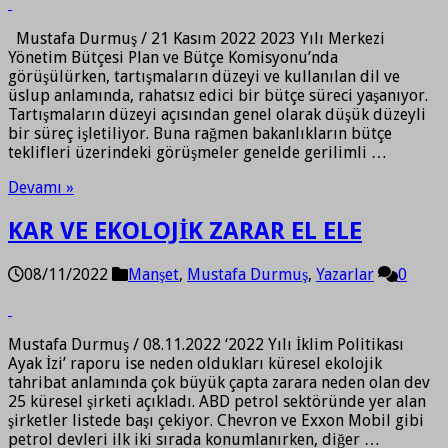
Mustafa Durmuş / 21 Kasım 2022 2023 Yılı Merkezi
Yönetim Bütçesi Plan ve Bütçe Komisyonu’nda
görüşülürken, tartışmaların düzeyi ve kullanılan dil ve
üslup anlamında, rahatsız edici bir bütçe süreci yaşanıyor.
Tartışmaların düzeyi açısından genel olarak düşük düzeyli
bir süreç işletiliyor. Buna rağmen bakanlıkların bütçe
teklifleri üzerindeki görüşmeler genelde gerilimli …
Devamı »
KAR VE EKOLOJİK ZARAR EL ELE
08/11/2022
Manşet
,
Mustafa Durmuş
,
Yazarlar
0
Mustafa Durmuş / 08.11.2022 ‘2022 Yılı İklim Politikası
Ayak İzi’ raporu ise neden oldukları küresel ekolojik
tahribat anlamında çok büyük çapta zarara neden olan dev
25 küresel şirketi açıkladı. ABD petrol sektöründe yer alan
şirketler listede başı çekiyor. Chevron ve Exxon Mobil gibi
petrol devleri ilk iki sırada konumlanırken, diğer …