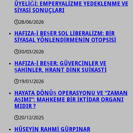
ÜYELİĞİ: EMPERYALİZME YEDEKLENME VE
SİYASİ SONUÇLARI
28/06/2026
HAFIZA-İ BEŞER SOL LİBERALİZM: BİR
SİYASAL YÖNLENDİRMENİN OTOPSİSİ
30/03/2026
HAFIZA-İ BEŞER: GÜVERCİNLER VE
ŞAHİNLER, HRANT DİNK SUİKASTİ
19/01/2026
HAYATA DÖNÜŞ OPERASYONU VE “ZAMAN
AŞIMI”: MAHKEME BİR İKTİDAR ORGANI
MIDIR ?
20/12/2025
HÜSEYİN RAHMİ GÜRPINAR