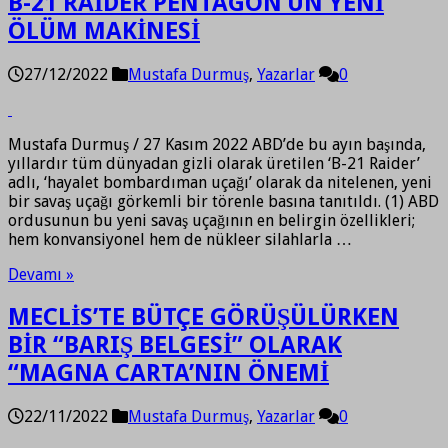
B-21 RAİDER PENTAGON’UN YENİ
ÖLÜM MAKİNESİ
27/12/2022
Mustafa Durmuş
,
Yazarlar
0
Mustafa Durmuş / 27 Kasım 2022 ABD’de bu ayın başında,
yıllardır tüm dünyadan gizli olarak üretilen ‘B-21 Raider’
adlı, ‘hayalet bombardıman uçağı’ olarak da nitelenen, yeni
bir savaş uçağı görkemli bir törenle basına tanıtıldı. (1) ABD
ordusunun bu yeni savaş uçağının en belirgin özellikleri;
hem konvansiyonel hem de nükleer silahlarla …
Devamı »
MECLİS’TE BÜTÇE GÖRÜŞÜLÜRKEN
BİR “BARIŞ BELGESİ” OLARAK
“MAGNA CARTA’NIN ÖNEMİ
22/11/2022
Mustafa Durmuş
,
Yazarlar
0