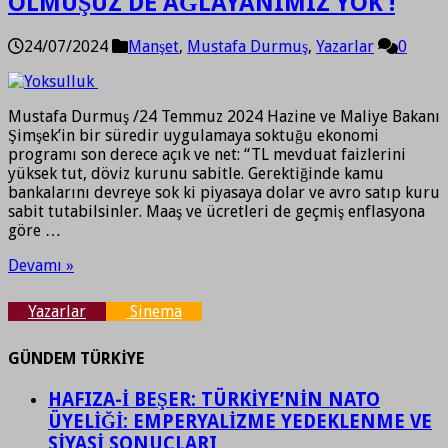
ÖLMÜŞÜZ DE AĞLAYANIMIZ YOK !
24/07/2024
Manşet
,
Mustafa Durmuş
,
Yazarlar
0
Mustafa Durmuş /24 Temmuz 2024 Hazine ve Maliye Bakanı
Şimşek’in bir süredir uygulamaya soktuğu ekonomi
programı son derece açık ve net: “TL mevduat faizlerini
yüksek tut, döviz kurunu sabitle. Gerektiğinde kamu
bankalarını devreye sok ki piyasaya dolar ve avro satıp kuru
sabit tutabilsinler. Maaş ve ücretleri de geçmiş enflasyona
göre …
Devamı »
Yazarlar
Sinema
GÜNDEM TÜRKİYE
HAFIZA-İ BEŞER: TÜRKİYE’NİN NATO
ÜYELİĞİ: EMPERYALİZME YEDEKLENME VE
SİYASİ SONUÇLARI