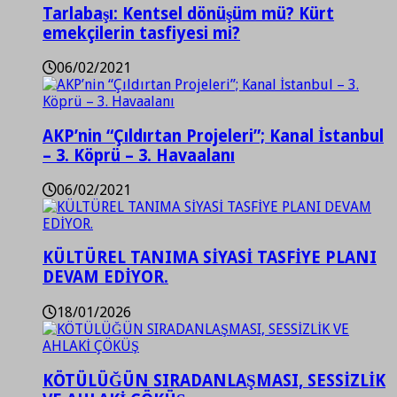
Tarlabaşı: Kentsel dönüşüm mü? Kürt
emekçilerin tasfiyesi mi?
06/02/2021
AKP’nin “Çıldırtan Projeleri”; Kanal İstanbul
– 3. Köprü – 3. Havaalanı
06/02/2021
KÜLTÜREL TANIMA SİYASİ TASFİYE PLANI
DEVAM EDİYOR.
18/01/2026
KÖTÜLÜĞÜN SIRADANLAŞMASI, SESSİZLİK