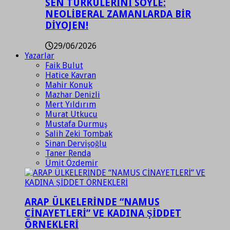
SEN TÜRKÜLERİNİ SÖYLE:
NEOLİBERAL ZAMANLARDA BİR
DİYOJEN!
29/06/2026
Yazarlar
Faik Bulut
Hatice Kavran
Mahir Konuk
Mazhar Denizli
Mert Yıldırım
Murat Utkucu
Mustafa Durmuş
Salih Zeki Tombak
Sinan Dervişoğlu
Taner Renda
Ümit Özdemir
ARAP ÜLKELERİNDE “NAMUS
CİNAYETLERİ” VE KADINA ŞİDDET
ÖRNEKLERİ