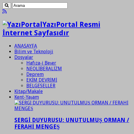
YazıPortal Resmi
İnternet Sayfasıdır
ANASAYFA
Bilim ve Teknoloji
Dosyalar
Hafıza-i Beşer
NEOLİBERALİZM
Deprem
EKİM DEVRİMİ
BELGESELLER
Kitap/Makale
Kent-Yaşam
SERGİ DUYURUSU: UNUTULMUŞ ORMAN /
FERAHİ MENGEŞ