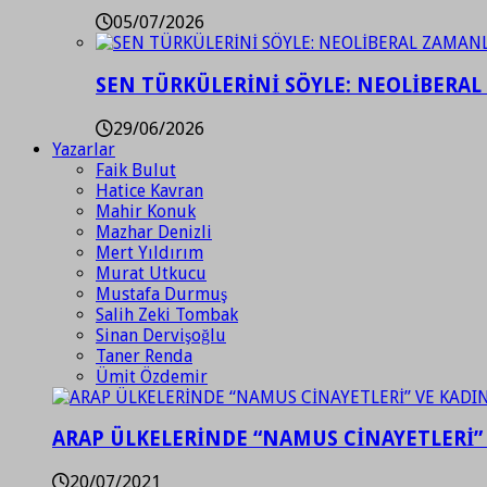
05/07/2026
SEN TÜRKÜLERİNİ SÖYLE: NEOLİBERAL
29/06/2026
Yazarlar
Faik Bulut
Hatice Kavran
Mahir Konuk
Mazhar Denizli
Mert Yıldırım
Murat Utkucu
Mustafa Durmuş
Salih Zeki Tombak
Sinan Dervişoğlu
Taner Renda
Ümit Özdemir
ARAP ÜLKELERİNDE “NAMUS CİNAYETLERİ”
20/07/2021