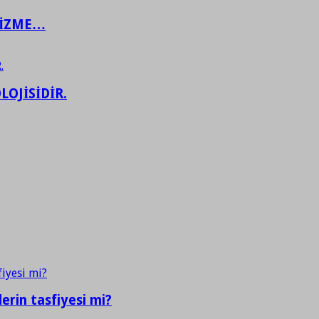
ŞİZME…
LOJİSİDİR.
erin tasfiyesi mi?