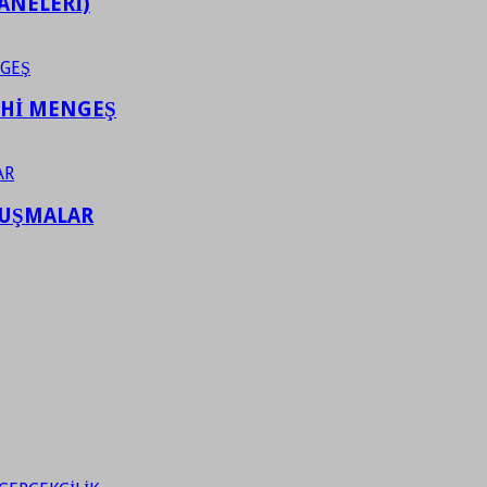
ANELERİ)
AHİ MENGEŞ
LUŞMALAR