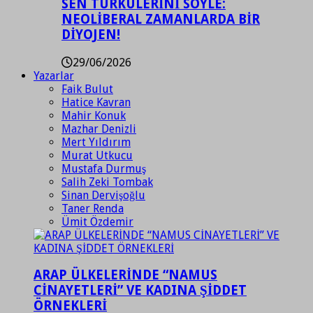
SEN TÜRKÜLERİNİ SÖYLE:
NEOLİBERAL ZAMANLARDA BİR
DİYOJEN!
29/06/2026
Yazarlar
Faik Bulut
Hatice Kavran
Mahir Konuk
Mazhar Denizli
Mert Yıldırım
Murat Utkucu
Mustafa Durmuş
Salih Zeki Tombak
Sinan Dervişoğlu
Taner Renda
Ümit Özdemir
ARAP ÜLKELERİNDE “NAMUS
CİNAYETLERİ” VE KADINA ŞİDDET
ÖRNEKLERİ