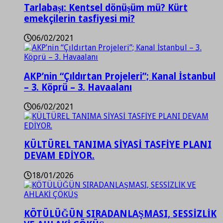
Tarlabaşı: Kentsel dönüşüm mü? Kürt
emekçilerin tasfiyesi mi?
06/02/2021
AKP’nin “Çıldırtan Projeleri”; Kanal İstanbul
– 3. Köprü – 3. Havaalanı
06/02/2021
KÜLTÜREL TANIMA SİYASİ TASFİYE PLANI
DEVAM EDİYOR.
18/01/2026
KÖTÜLÜĞÜN SIRADANLAŞMASI, SESSİZLİK