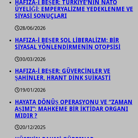
HAFIZA-İ BEŞER: TÜRKİYE’NİN NATO
ÜYELİĞİ: EMPERYALİZME YEDEKLENME VE
SİYASİ SONUÇLARI
28/06/2026
HAFIZA-İ BEŞER SOL LİBERALİZM: BİR
SİYASAL YÖNLENDİRMENİN OTOPSİSİ
30/03/2026
HAFIZA-İ BEŞER: GÜVERCİNLER VE
ŞAHİNLER, HRANT DİNK SUİKASTİ
19/01/2026
HAYATA DÖNÜŞ OPERASYONU VE “ZAMAN
AŞIMI”: MAHKEME BİR İKTİDAR ORGANI
MIDIR ?
20/12/2025