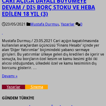
CARİ AÇIĞA DAYALI BÜYÜMEYE
DEVAM / DIŞ BORÇ STOKU VE HEBA
EDİLEN 18 YIL (3)
23/05/2021
Mustafa Durmuş
,
Yazarlar
0
Mustafa Durmuş / 23.05.2021 Cari açığın kapatılmasında
kullanılan araçlardan üçüncüsü ‘Finans Hesabı’ içinde yer
alan ‘Diğer Yatırımlar’ biçimindeki yabancı sermaye
girişleri. Bu yatırımlar ülkeye gelen dış kredileri de içerir ve
sonuçta, bu borçların özel kesim ve kamu kesimi gibi iki
alıcısı olduğundan, ülkedeki özel ve kamu kesiminin dış
borcunu gösterir. …
Devamı »
Yazarlar
Sinema
GÜNDEM TÜRKİYE