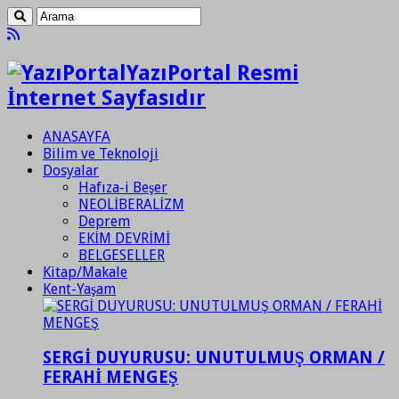
YazıPortal Resmi
İnternet Sayfasıdır
ANASAYFA
Bilim ve Teknoloji
Dosyalar
Hafıza-i Beşer
NEOLİBERALİZM
Deprem
EKİM DEVRİMİ
BELGESELLER
Kitap/Makale
Kent-Yaşam
SERGİ DUYURUSU: UNUTULMUŞ ORMAN /
FERAHİ MENGEŞ