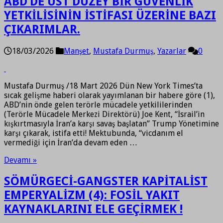
ABD’DE ÜST DÜZEY BİR GÜVENLİK
YETKİLİSİNİN İSTİFASI ÜZERİNE BAZI
ÇIKARIMLAR.
18/03/2026
Manşet
,
Mustafa Durmuş
,
Yazarlar
0
Mustafa Durmuş /18 Mart 2026 Dün New York Times’ta
sıcak gelişme haberi olarak yayımlanan bir habere göre (1),
ABD’nin önde gelen terörle mücadele yetkililerinden
(Terörle Mücadele Merkezi Direktörü) Joe Kent, “İsrail’in
kışkırtmasıyla İran’a karşı savaş başlatan” Trump Yönetimine
karşı çıkarak, istifa etti! Mektubunda, “vicdanım el
vermediği için İran’da devam eden …
Devamı »
SÖMÜRGECİ-GANGSTER KAPİTALİST
EMPERYALİZM (4): FOSİL YAKIT
KAYNAKLARINI ELE GEÇİRMEK !