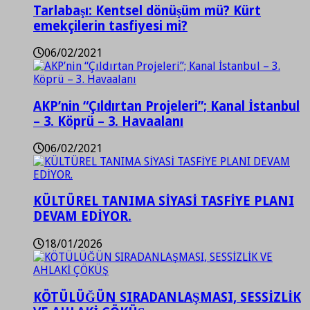
Tarlabaşı: Kentsel dönüşüm mü? Kürt
emekçilerin tasfiyesi mi?
06/02/2021
AKP’nin “Çıldırtan Projeleri”; Kanal İstanbul
– 3. Köprü – 3. Havaalanı
06/02/2021
KÜLTÜREL TANIMA SİYASİ TASFİYE PLANI
DEVAM EDİYOR.
18/01/2026
KÖTÜLÜĞÜN SIRADANLAŞMASI, SESSİZLİK