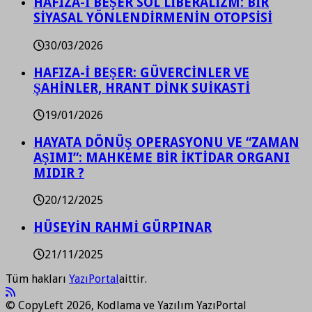
HAFIZA-İ BEŞER SOL LİBERALİZM: BİR
SİYASAL YÖNLENDİRMENİN OTOPSİSİ
30/03/2026
HAFIZA-İ BEŞER: GÜVERCİNLER VE
ŞAHİNLER, HRANT DİNK SUİKASTİ
19/01/2026
HAYATA DÖNÜŞ OPERASYONU VE “ZAMAN
AŞIMI”: MAHKEME BİR İKTİDAR ORGANI
MIDIR ?
20/12/2025
HÜSEYİN RAHMİ GÜRPINAR
21/11/2025
Tüm hakları
YazıPortal
aittir.
© CopyLeft 2026, Kodlama ve Yazılım YazıPortal