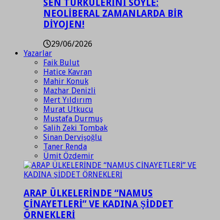
SEN TÜRKÜLERİNİ SÖYLE:
NEOLİBERAL ZAMANLARDA BİR
DİYOJEN!
29/06/2026
Yazarlar
Faik Bulut
Hatice Kavran
Mahir Konuk
Mazhar Denizli
Mert Yıldırım
Murat Utkucu
Mustafa Durmuş
Salih Zeki Tombak
Sinan Dervişoğlu
Taner Renda
Ümit Özdemir
ARAP ÜLKELERİNDE “NAMUS
CİNAYETLERİ” VE KADINA ŞİDDET
ÖRNEKLERİ