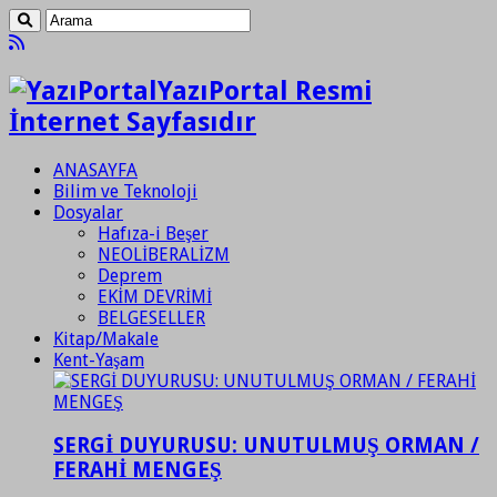
YazıPortal Resmi
İnternet Sayfasıdır
ANASAYFA
Bilim ve Teknoloji
Dosyalar
Hafıza-i Beşer
NEOLİBERALİZM
Deprem
EKİM DEVRİMİ
BELGESELLER
Kitap/Makale
Kent-Yaşam
SERGİ DUYURUSU: UNUTULMUŞ ORMAN /
FERAHİ MENGEŞ