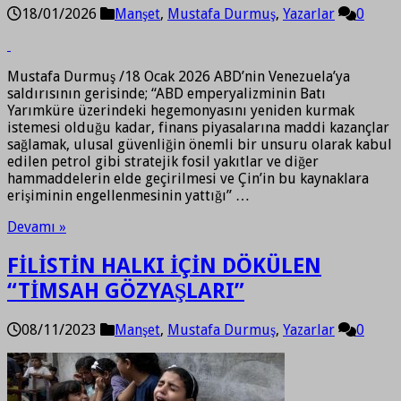
18/01/2026
Manşet
,
Mustafa Durmuş
,
Yazarlar
0
Mustafa Durmuş /18 Ocak 2026 ABD’nin Venezuela’ya
saldırısının gerisinde; “ABD emperyalizminin Batı
Yarımküre üzerindeki hegemonyasını yeniden kurmak
istemesi olduğu kadar, finans piyasalarına maddi kazançlar
sağlamak, ulusal güvenliğin önemli bir unsuru olarak kabul
edilen petrol gibi stratejik fosil yakıtlar ve diğer
hammaddelerin elde geçirilmesi ve Çin’in bu kaynaklara
erişiminin engellenmesinin yattığı” …
Devamı »
FİLİSTİN HALKI İÇİN DÖKÜLEN
“TİMSAH GÖZYAŞLARI”
08/11/2023
Manşet
,
Mustafa Durmuş
,
Yazarlar
0