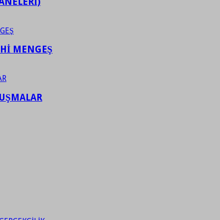
ANELERİ)
AHİ MENGEŞ
LUŞMALAR