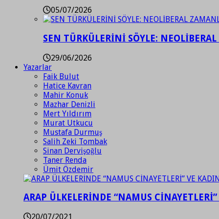
05/07/2026
SEN TÜRKÜLERİNİ SÖYLE: NEOLİBERAL
29/06/2026
Yazarlar
Faik Bulut
Hatice Kavran
Mahir Konuk
Mazhar Denizli
Mert Yıldırım
Murat Utkucu
Mustafa Durmuş
Salih Zeki Tombak
Sinan Dervişoğlu
Taner Renda
Ümit Özdemir
ARAP ÜLKELERİNDE “NAMUS CİNAYETLERİ”
20/07/2021