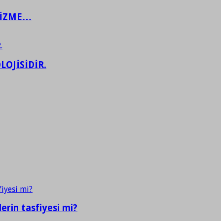
ŞİZME…
LOJİSİDİR.
erin tasfiyesi mi?