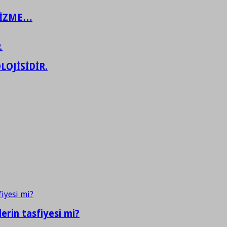
ŞİZME…
LOJİSİDİR.
erin tasfiyesi mi?