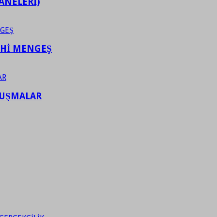
ANELERİ)
AHİ MENGEŞ
LUŞMALAR