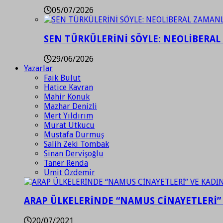
05/07/2026
SEN TÜRKÜLERİNİ SÖYLE: NEOLİBERAL
29/06/2026
Yazarlar
Faik Bulut
Hatice Kavran
Mahir Konuk
Mazhar Denizli
Mert Yıldırım
Murat Utkucu
Mustafa Durmuş
Salih Zeki Tombak
Sinan Dervişoğlu
Taner Renda
Ümit Özdemir
ARAP ÜLKELERİNDE “NAMUS CİNAYETLERİ”
20/07/2021