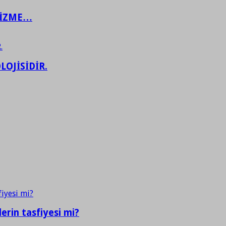
ŞİZME…
LOJİSİDİR.
erin tasfiyesi mi?