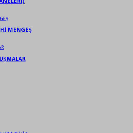
ANELERİ)
AHİ MENGEŞ
LUŞMALAR